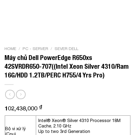
HOME
/
PC - SERVER
/
SEVER DELL
Máy chủ Dell PowerEdge R650xs
42SVRDR650-707((Intel Xeon Silver 4310/Ram
16G/HDD 1.2TB/PERC H755/4 Yrs Pro)
₫
102,438,000
Intel® Xeon® Silver 4310 Processor 18M
Cache, 2.10 GHz
Bộ vi xử lý
Up to two 3rd Generation
(Cpu)