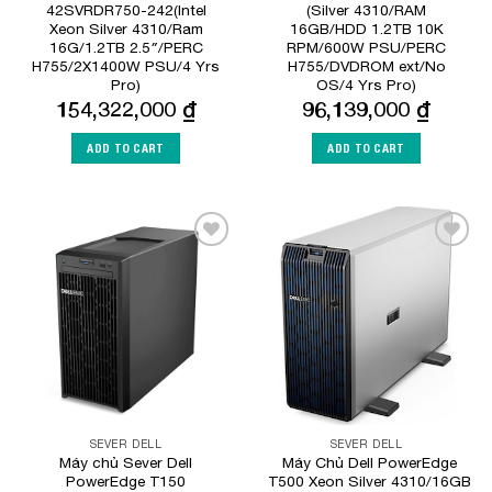
42SVRDR750-242(Intel
(Silver 4310/RAM
Xeon Silver 4310/Ram
16GB/HDD 1.2TB 10K
16G/1.2TB 2.5″/PERC
RPM/600W PSU/PERC
H755/2X1400W PSU/4 Yrs
H755/DVDROM ext/No
Pro)
OS/4 Yrs Pro)
154,322,000
₫
96,139,000
₫
ADD TO CART
ADD TO CART
Add to
Add to
Wishlist
Wishlist
SEVER DELL
SEVER DELL
Máy chủ Sever Dell
Máy Chủ Dell PowerEdge
PowerEdge T150
T500 Xeon Silver 4310/16GB