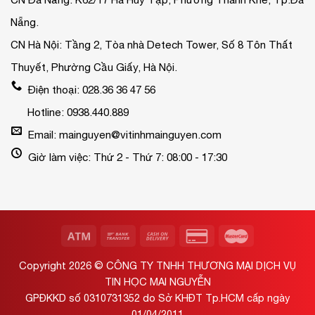
Nẵng.
CN Hà Nội: Tầng 2, Tòa nhà Detech Tower, Số 8 Tôn Thất
Thuyết, Phường Cầu Giấy, Hà Nội.
Điện thoại: 028.36 36 47 56
Hotline: 0938.440.889
Email: mainguyen@vitinhmainguyen.com
Giờ làm việc: Thứ 2 - Thứ 7: 08:00 - 17:30
Copyright 2026 ©
CÔNG TY TNHH THƯƠNG MẠI DỊCH VỤ
TIN HỌC MAI NGUYỄN
GPĐKKD số 0310731352 do Sở KHĐT Tp.HCM cấp ngày
01/04/2011