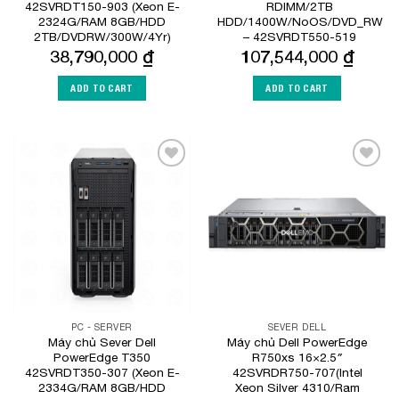
42SVRDT150-903 (Xeon E-
RDIMM/2TB
2324G/RAM 8GB/HDD
HDD/1400W/NoOS/DVD_RW
2TB/DVDRW/300W/4Yr)
– 42SVRDT550-519
38,790,000
₫
107,544,000
₫
ADD TO CART
ADD TO CART
Add to
Add to
Wishlist
Wishlist
PC - SERVER
SEVER DELL
Máy chủ Sever Dell
Máy chủ Dell PowerEdge
PowerEdge T350
R750xs 16×2.5″
42SVRDT350-307 (Xeon E-
42SVRDR750-707(Intel
2334G/RAM 8GB/HDD
Xeon Silver 4310/Ram