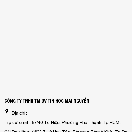
CÔNG TY TNHH TM DV TIN HỌC MAI NGUYỄN
Địa chỉ:
Trụ sở chính: 57/40 Tô Hiệu, Phường Phú Thạnh,Tp.HCM.
CN Đà Nẵng: K62/17 Hà Huy Tập, Phường Thanh Khê, Tp.Đà