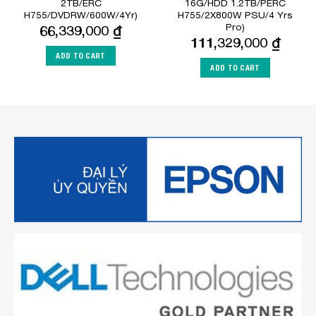
2TB/ERC
16G/HDD 1.2TB/PERC
H755/DVDRW/600W/4Yr)
H755/2X800W PSU/4 Yrs
Pro)
66,339,000
₫
111,329,000
₫
ADD TO CART
ADD TO CART