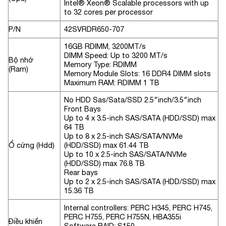
Intel® Xeon® Scalable processors with up
to 32 cores per processor
P/N
42SVRDR650-707
16GB RDIMM, 3200MT/s
DIMM Speed:
Up to 3200 MT/s
Bộ nhớ
Memory Type: RDIMM
(Ram)
Memory Module Slots: 16 DDR4 DIMM slots
Maximum RAM: RDIMM 1 TB
No HDD Sas/Sata/SSD 2.5″inch/3.5″inch
Front Bays
Up to 4 x 3.5-inch SAS/SATA (HDD/SSD) max
64 TB
Up to 8 x 2.5-inch SAS/SATA/NVMe
Ổ cứng (Hdd)
(HDD/SSD) max 61.44 TB
Up to 10 x 2.5-inch SAS/SATA/NVMe
(HDD/SSD) max 76.8 TB
Rear bays
Up to 2 x 2.5-inch SAS/SATA (HDD/SSD) max
15.36 TB
Internal controllers: PERC H345, PERC H745,
PERC H755, PERC H755N, HBA355i
Điều khiển
Software RAID: S150