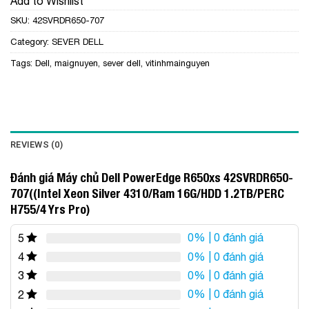
Add to Wishlist
SKU:
42SVRDR650-707
Category:
SEVER DELL
Tags:
Dell
,
maignuyen
,
sever dell
,
vitinhmainguyen
REVIEWS (0)
Đánh giá Máy chủ Dell PowerEdge R650xs 42SVRDR650-
707((Intel Xeon Silver 4310/Ram 16G/HDD 1.2TB/PERC
H755/4 Yrs Pro)
0%
| 0 đánh giá
5
0%
| 0 đánh giá
4
0%
| 0 đánh giá
3
0%
| 0 đánh giá
2