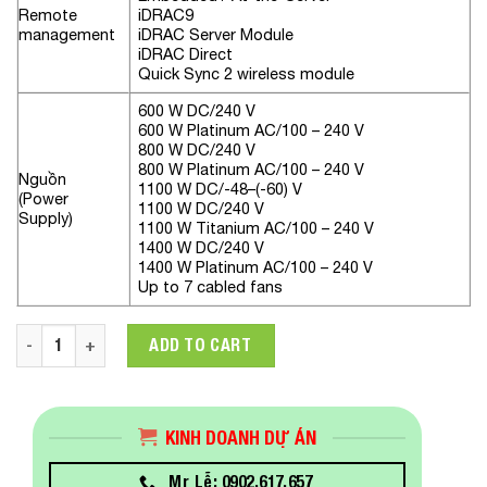
Remote
iDRAC9
management
iDRAC Server Module
iDRAC Direct
Quick Sync 2 wireless module
600 W DC/240 V
600 W Platinum AC/100 – 240 V
800 W DC/240 V
800 W Platinum AC/100 – 240 V
Nguồn
1100 W DC/-48–(-60) V
(Power
1100 W DC/240 V
Supply)
1100 W Titanium AC/100 – 240 V
1400 W DC/240 V
1400 W Platinum AC/100 – 240 V
Up to 7 cabled fans
Máy chủ Dell PowerEdge R650xs 42SVRDR650-707((Intel Xeon 
ADD TO CART
KINH DOANH DỰ ÁN
Mr Lễ: 0902.617.657