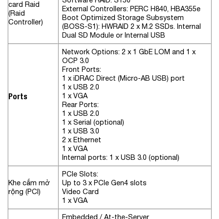
card Raid
External Controllers: PERC H840, HBA355e
(
Raid
Boot Optimized Storage Subsystem
Controller)
(BOSS-S1): HWRAID 2 x M.2 SSDs. Internal
Dual SD Module or Internal USB
Network Options:
2 x 1 GbE LOM and 1 x
OCP 3.0
Front Ports:
1 x iDRAC Direct (Micro-AB USB) port
1 x USB 2.0
Ports
1 x VGA
Rear Ports:
1 x USB 2.0
1 x Serial (optional)
1 x USB 3.0
2 x Ethernet
1 x VGA
Internal ports:
1 x USB 3.0 (optional)
PCIe Slots:
Khe cắm mở
Up to 3 x PCIe Gen4 slots
rộng (PCI)
Video Card
1 x VGA
Embedded / At-the-Server