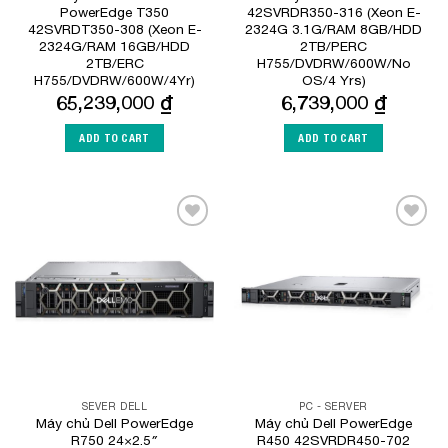
PowerEdge T350
42SVRDR350-316 (Xeon E-
42SVRDT350-308 (Xeon E-
2324G 3.1G/RAM 8GB/HDD
2324G/RAM 16GB/HDD
2TB/PERC
2TB/ERC
H755/DVDRW/600W/No
H755/DVDRW/600W/4Yr)
OS/4 Yrs)
65,239,000
₫
6,739,000
₫
ADD TO CART
ADD TO CART
Add to
Add to
Wishlist
Wishlist
SEVER DELL
PC - SERVER
Máy chủ Dell PowerEdge
Máy chủ Dell PowerEdge
R750 24×2.5″
R450 42SVRDR450-702