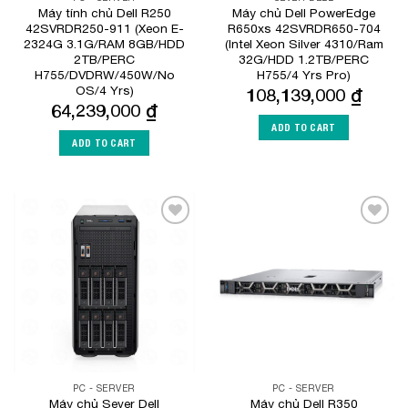
Máy tính chủ Dell R250
Máy chủ Dell PowerEdge
42SVRDR250-911 (Xeon E-
R650xs 42SVRDR650-704
2324G 3.1G/RAM 8GB/HDD
(Intel Xeon Silver 4310/Ram
2TB/PERC
32G/HDD 1.2TB/PERC
H755/DVDRW/450W/No
H755/4 Yrs Pro)
OS/4 Yrs)
108,139,000
₫
64,239,000
₫
ADD TO CART
ADD TO CART
Add to
Add to
Wishlist
Wishlist
PC - SERVER
PC - SERVER
Máy chủ Sever Dell
Máy chủ Dell R350