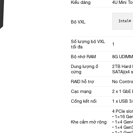
Kiểu dáng
4U Mini T
Intel®
Bộ VXL
Số lượng bộ VXL
1
tối đa
Bộ nhớ RAM
8G UDIMM,
Dung lượng ổ
2TB Hard 
cứng
SATA)(x4 s
RAID hỗ trợ
No Control
Cạc mạng
2 x 1 GbE
Cổng kết nối
1 x USB 3.
4 PCIe slo
• 1×16 Gen
Khe cắm mở rộng
• 1×4 Gen4
• 1×4 Gen3
• 1×1 Gen3