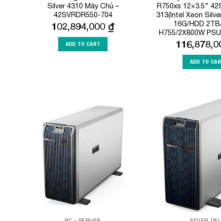
Silver 4310 Máy Chủ –
R750xs 12×3.5″ 4
42SVRDR550-704
313(Intel Xeon Silv
16G/HDD 2TB
102,894,000
₫
H755/2X800W PSU/
116,878,
ADD TO CART
ADD TO CA
Add to
Wishlist
PC - SERVER
SEVER DEL