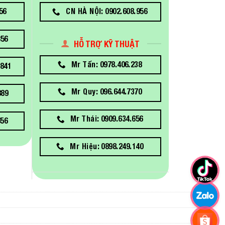
56
CN HÀ NỘI: 0902.608.956
856
HỖ TRỢ KỸ THUẬT
Mr Tấn: 0978.406.238
841
Mr Quy: 096.644.7370
889
Mr Thái: 0909.634.656
656
Mr Hiệu: 0898.249.140