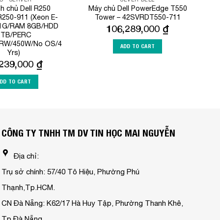
nh chủ Dell R250
Máy chủ Dell PowerEdge T550
250-911 (Xeon E-
Tower – 42SVRDT550-711
.1G/RAM 8GB/HDD
106,289,000
₫
2TB/PERC
RW/450W/No OS/4
ADD TO CART
Yrs)
,239,000
₫
DD TO CART
CÔNG TY TNHH TM DV TIN HỌC MAI NGUYỄN
Địa chỉ:
Trụ sở chính: 57/40 Tô Hiệu, Phường Phú
Thạnh,Tp.HCM.
CN Đà Nẵng: K62/17 Hà Huy Tập, Phường Thanh Khê,
Tp.Đà Nẵng.