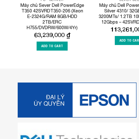
Máy chủ Sever Dell PowerEdge
Máy chủ Dell Powe
T350 42SVRDT350-206 (Xeon
Silver 4310/ 32
E-2324G/RAM 8GB/HDD
3200MTs/ 1.2TB 1
2TB/ERC
12Gbps – 42SVR
H755/DVDRW/600W/4Yr)
113,261,
63,239,000
₫
ADD TO CA
ADD TO CART