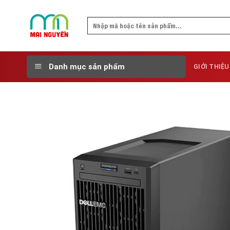
Skip
to
Search
content
for:
Danh mục sản phẩm
GIỚI THIỆU