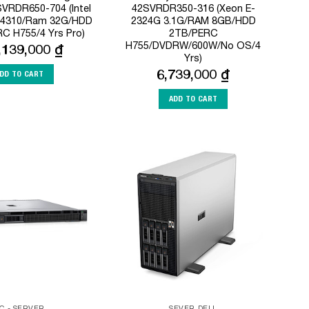
VRDR650-704 (Intel
42SVRDR350-316 (Xeon E-
r 4310/Ram 32G/HDD
2324G 3.1G/RAM 8GB/HDD
C H755/4 Yrs Pro)
2TB/PERC
H755/DVDRW/600W/No OS/4
,139,000
₫
Yrs)
6,739,000
₫
DD TO CART
ADD TO CART
Add to
Add to
Wishlist
Wishlist
C - SERVER
SEVER DELL