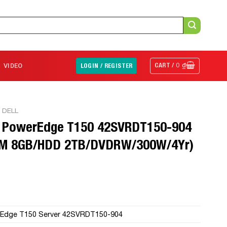
CART /
0
₫
VIDEO
LOGIN / REGISTER
 DELL
l PowerEdge T150 42SVRDT150-904
AM 8GB/HDD 2TB/DVDRW/300W/4Yr)
rEdge T150 Server 42SVRDT150-904