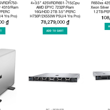
2SVRDR750-
4×3.5″ 42SVRDR651-715(Cpu
R650xs 42S
er 4310/Ram
AMD EPYC 7232P/Ram
Xeon Silve
/PERC
16G/HDD 2TB 3.5″/PERC
1.2TB/PER
4 Yrs Pro)
H730P/2X550W PSU/4 Yrs Pro)
108
000
₫
78,279,000
₫
A
RT
ADD TO CART
Add to
Add to
Wishlist
Wishlist
L
PC - SERVER
P