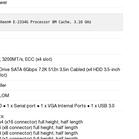
ower
 Xeon® E-2334G Processor 8M Cache, 3.10 GHz
 3200MT/s, ECC (x4 slot)
Drive SATA 6Gbps 7.2K 512n 3.5in Cabled (x4 HDD 3.5-inch
lot)
ler
 LOM
0 ● 1 x Serial port ● 1 x VGA Internal Ports ● 1 x USB 3.0
ts:
4 (x16 connector) full height, half length
 (x8 connector) full height, half length
 (x8 connector) full height, half length
 (x1 connector) full height, half length