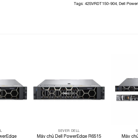
Tags:
42SVRDT150-904
,
Dell Powe
Add to
Add to
Wishlist
Wishlist
L
SEVER DELL
owerEdge
Máy chủ Dell PowerEdge R6515
Máy chủ