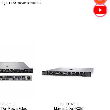
rEdge T150
,
server
,
server dell
Add to
Add to
Wishlist
Wishlist
SEVER DELL
PC - SERVER
 Dell PowerEdge
Máy chủ Dell R350