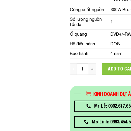
Công suất nguồn
300W Bron
Số lượng nguồn
1
tối đa
Ổ quang
DVD+/-RW 
Hệ điều hành
DOS
Bảo hành
4 năm
Máy chủ Sever Dell PowerEd
ADD TO CA
KINH DOANH DỰ 
Mr Lễ: 0902.617.65
Ms Linh: 0963.454.5