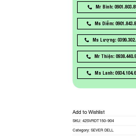
Mr Bình: 0901.803.8
Ms Diễm: 0901.843.
Ms Lượng: 0399.302.
Mr Thiện: 0938.440.
Ms Lanh: 0934.104.
Add to Wishlist
SKU:
42SVRDT150-904
Category:
SEVER DELL