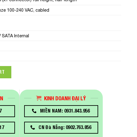
ze 100-240 VAC, cabled
SATA Internal
ge T150 42SVRDT150-904 (Xeon E-2334G/ RAM 8GB/HDD 2TB/DV
RT
ÁN
KINH DOANH ĐẠI LÝ
7
MIỀN NAM: 0931.843.956
17
CN Đà Nẵng: 0902.763.856