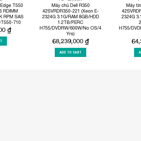
rEdge T550
Máy chủ Dell R350
Máy tí
GB RDIMM
42SVRDR350-221 (Xeon E-
42SVRDR
0K RPM SAS
2324G 3.1G/RAM 8GB/HDD
2324G 3
DT550-710
1.2TB/PERC
H755/DVDRW/600W/No OS/4
H755/DVD
000
₫
Yrs)
68,239,000
₫
64
RT
ADD TO CART
A