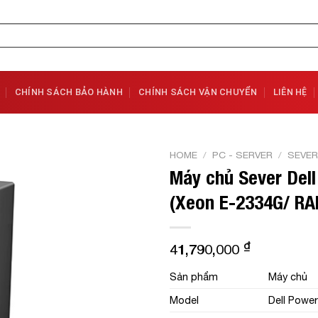
CHÍNH SÁCH BẢO HÀNH
CHÍNH SÁCH VẬN CHUYỂN
LIÊN HỆ
HOME
/
PC - SERVER
/
SEVER
Máy chủ Sever Del
Add to
(Xeon E-2334G/ R
Wishlist
₫
41,790,000
Sản phẩm
Máy chủ
Model
Dell Powe