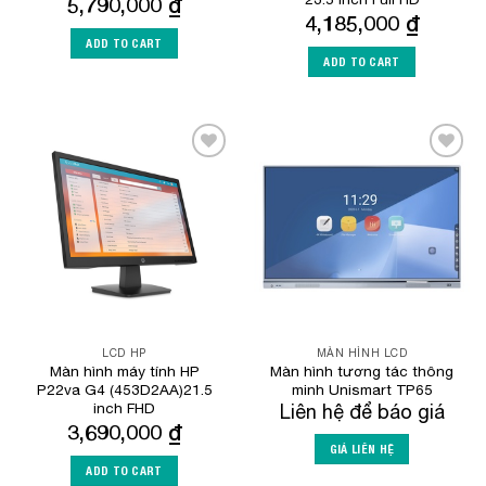
5,790,000
₫
4,185,000
₫
ADD TO CART
ADD TO CART
Add to
Add to
Wishlist
Wishlist
LCD HP
MÀN HÌNH LCD
Màn hình máy tính HP
Màn hình tương tác thông
P22va G4 (453D2AA)21.5
minh Unismart TP65
inch FHD
Liên hệ để báo giá
3,690,000
₫
GIÁ LIÊN HỆ
ADD TO CART