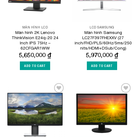
MÀN HÌNH LCD
LCD SAMSUNG
Màn hình 2K Lenovo
Màn hình Samsung
ThinkVision E24q-20 24
LC27F397FHEXXV (27
Inch IPS 75Hz –
inch/FHD/PLS/60Hz/5ms/250
62CFGAR1WW
nits/HDMI+DSub/Cong)
5,650,000
₫
5,970,000
₫
ADD TO CART
ADD TO CART
Add to
Add to
Wishlist
Wishlist