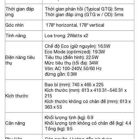
Thời gian đáp
Thời gian phản hồi (Typical GTG): 5ms
ứng
Thời gian đáp ứng (GTG w / OD): 5ms
Góc nhìn
178º horizontal, 178º vertical
Tính năng
Loa trong: 2Watts x2
Chế độ Eco (giữ nguyên): 16.5W
Eco Mode (optimized): 19.3W
Điện năng tiêu
Tiêu thụ (điển hình): 22.5W
thụ
Mức tiêu thụ (tối đa): 34W
Vôn: AC 100-240V, 50/60 Hz
đứng gần: 0.3W
Bao bì (mm): 740 x 465 x 225
Kích thước (mm): 613 x 410.31~540.31 x
Kích thước
215
Kích thước không có chân đế (mm): 613 x
363 x 53
Khối lượng tịnh (kg): 6.9
Cân nặng
Khối lượng tịnh không có chân đế (kg): 4.4
Tổng (kg): 9.5