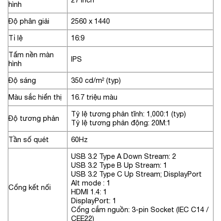
hình
Độ phân giải
2560 x 1440
Tỉ lệ
16:9
Tấm nền màn
IPS
hình
Độ sáng
350 cd/m² (typ)
Màu sắc hiển thị
16.7 triệu màu
Tỷ lệ tương phản tĩnh: 1,000:1 (typ)
Độ tương phản
Tỷ lệ tương phản động: 20M:1
Tần số quét
60Hz
USB 3.2 Type A Down Stream: 2
USB 3.2 Type B Up Stream: 1
USB 3.2 Type C Up Stream; DisplayPort
Alt mode : 1
Cổng kết nối
HDMI 1.4: 1
DisplayPort: 1
Cổng cắm nguồn: 3-pin Socket (IEC C14 /
CEE22)