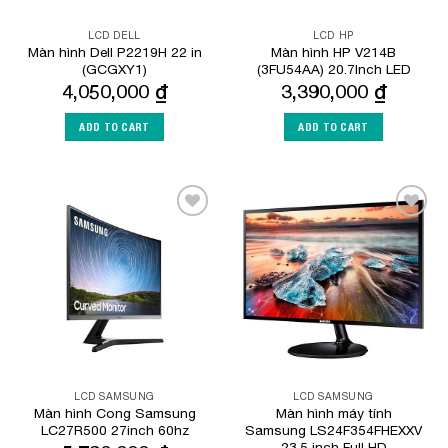
LCD DELL
LCD HP
Màn hình Dell P2219H 22 in
Màn hình HP V214B
(GCGXY1)
(3FU54AA) 20.7Inch LED
4,050,000
₫
3,390,000
₫
ADD TO CART
ADD TO CART
Add to
Add to
Wishlist
Wishlist
LCD SAMSUNG
LCD SAMSUNG
Màn hình Cong Samsung
Màn hình máy tính
LC27R500 27inch 60hz
Samsung LS24F354FHEXXV
23.5 inch Full HD