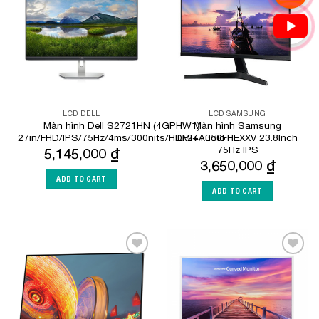
Wishlist
Wishlist
LCD DELL
LCD SAMSUNG
Màn hình Dell S2721HN (4GPHW1)
Màn hình Samsung
27in/FHD/IPS/75Hz/4ms/300nits/HDMI+Audio
LF24T350FHEXXV 23.8Inch
75Hz IPS
5,145,000
₫
3,650,000
₫
ADD TO CART
ADD TO CART
Add to
Add to
Wishlist
Wishlist