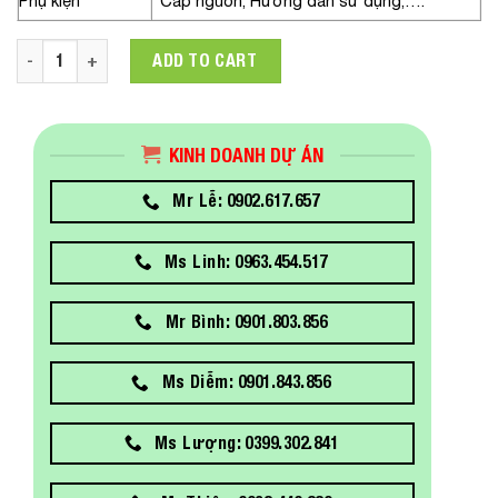
Phụ kiện
Cáp nguồn, Hướng dẫn sử dụng,….
Màn hình máy tính ViewSonic VP2756-2K 27 inch 2K IPS USB 
ADD TO CART
KINH DOANH DỰ ÁN
Mr Lễ: 0902.617.657
Ms Linh: 0963.454.517
Mr Bình: 0901.803.856
Ms Diễm: 0901.843.856
Ms Lượng: 0399.302.841