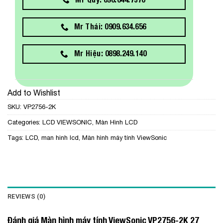
Mr Thái: 0909.634.656
Mr Hiệu: 0898.249.140
Add to Wishlist
SKU:
VP2756-2K
Categories:
LCD VIEWSONIC
,
Màn Hình LCD
Tags:
LCD
,
man hinh lcd
,
Màn hình máy tính ViewSonic
REVIEWS (0)
Đánh giá Màn hình máy tính ViewSonic VP2756-2K 27