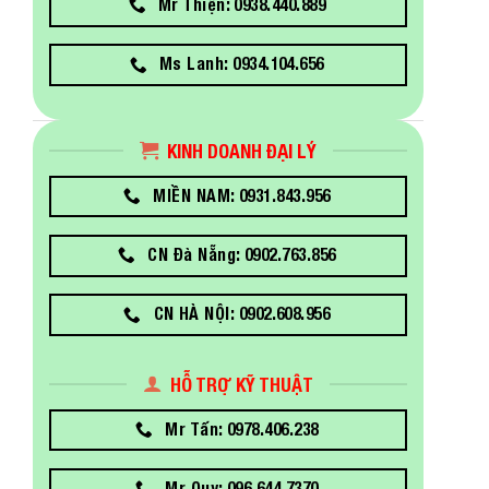
Mr Thiện: 0938.440.889
Ms Lanh: 0934.104.656
KINH DOANH ĐẠI LÝ
MIỀN NAM: 0931.843.956
CN Đà Nẵng: 0902.763.856
CN HÀ NỘI: 0902.608.956
HỖ TRỢ KỸ THUẬT
Mr Tấn: 0978.406.238
Mr Quy: 096.644.7370