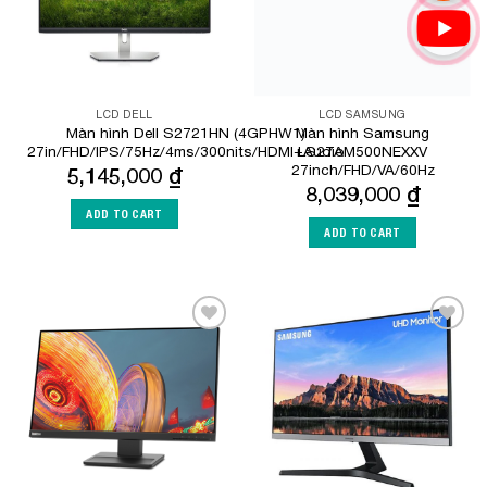
LCD DELL
LCD SAMSUNG
Màn hình Dell S2721HN (4GPHW1)
Màn hình Samsung
27in/FHD/IPS/75Hz/4ms/300nits/HDMI+Audio
LS27AM500NEXXV
27inch/FHD/VA/60Hz
5,145,000
₫
8,039,000
₫
ADD TO CART
ADD TO CART
Add to
Add to
Wishlist
Wishlist