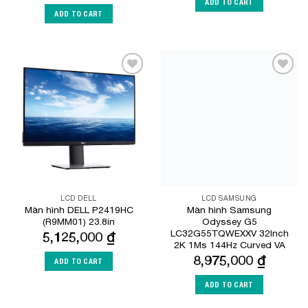
ADD TO CART
ADD TO CART
Add to
Add to
Wishlist
Wishlist
LCD DELL
LCD SAMSUNG
Màn hình DELL P2419HC
Màn hình Samsung
(R9MM01) 23.8in
Odyssey G5
LC32G55TQWEXXV 32Inch
5,125,000
₫
2K 1Ms 144Hz Curved VA
8,975,000
₫
ADD TO CART
ADD TO CART