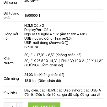
200 cd/m²
Độ sáng
Độ tương
1500000:1
phản
HDMI Có x 2
DisplayPort Có x 1
Cổng kết
Ngõ ra tai nghe 4 cực (Âm thanh + Mic)
nối
USB ngược dòng (1ea/ver3.0)
USB xuôi dòng (2ea/ver3.0))
SPDIF ra
39,1″ x 17,9″ x 8,5″ (Không chân đế)
Kích
39,1″ X 25,5″ X 14,3″ (LÊN) / 39,1″ X 21,2″ X 14,3″
thước
(XUỐNG) (Gồm chân đế)
24,03 lbs(Không chân đế)
Cân nặng
18,9 lbs (Gồm chân đế)
Dây điện, cáp HDMI, cáp DisplayPort, cáp USB A
Phụ kiện
đến B, điều khiển từ xa, giá đỡ cấp đứng, tua vít
Màn hình LG UltraGear 45GR95QE-B.ATV | 45 in QHD | 240Hz |