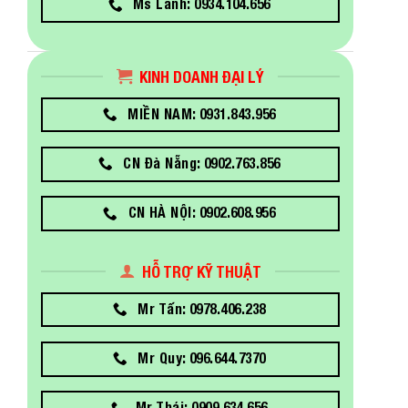
Ms Lanh: 0934.104.656
KINH DOANH ĐẠI LÝ
MIỀN NAM: 0931.843.956
CN Đà Nẵng: 0902.763.856
CN HÀ NỘI: 0902.608.956
HỖ TRỢ KỸ THUẬT
Mr Tấn: 0978.406.238
Mr Quy: 096.644.7370
Mr Thái: 0909.634.656