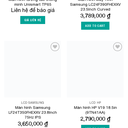
minh Unismart TP65
Samsung LC24F390FHEXXV
23.5Inch Curved
Liên hệ để báo giá
3,789,000
₫
GIÁ LIÊN HỆ
ADD TO CART
Add to
Add to
Wishlist
Wishlist
LCD SAMSUNG
LCD HP
Màn hình Samsung
Màn hình HP V19 18.5in
LF24T350FHEXXV 23.8Inch
(9TN41AA)
75Hz IPS
2,790,000
₫
3,650,000
₫