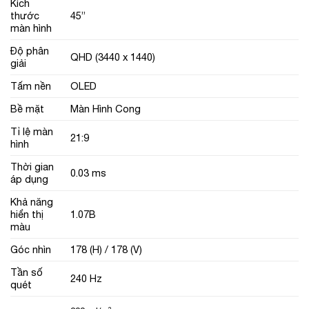
Kích
thước
45”
màn hình
Độ phân
QHD (3440 x 1440)
giải
Tấm nền
OLED
Bề mặt
Màn Hình Cong
Tỉ lệ màn
21:9
hình
Thời gian
0.03 ms
áp dụng
Khả năng
hiển thị
1.07B
màu
Góc nhìn
178 (H) / 178 (V)
Tần số
240 Hz
quét