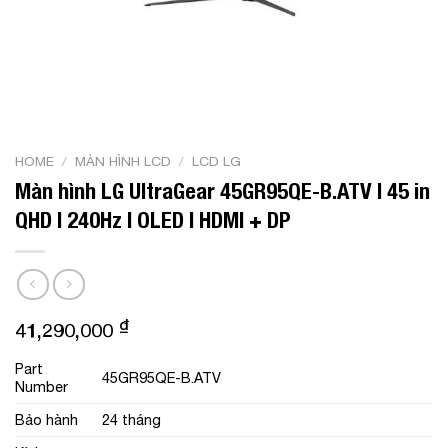
HOME
/
MÀN HÌNH LCD
/
LCD LG
Màn hình LG UltraGear 45GR95QE-B.ATV | 45 in
QHD | 240Hz | OLED | HDMI + DP
₫
41,290,000
Part
45GR95QE-B.ATV
Number
Bảo hành
24 tháng