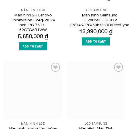
MÀN HÌNH LCD
LCD SAMSUNG
Màn hình 2K Lenovo
Màn hình Samsung
ThinkVision E24q-20 24
LU28R550UQEXXV
Inch IPS 75Hz –
28″/4K/IPS/60hz/HDR/FreeSyn
62CFGAR1WW
12,390,000
₫
5,650,000
₫
ADD TO CART
ADD TO CART
Add to
Add to
Wishlist
Wishlist
MÀN HÌNH LCD
LCD SAMSUNG
Màn hình tương tác thông
Màn Hình Máy Tính