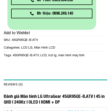
Mr Hiệu: 0898.249.140
Add to Wishlist
SKU:
45GR95QE-B.ATV
Categories:
LCD LG
,
Màn Hình LCD
Tags:
45GR95QE-B.ATV
,
LCD
,
lcd lg
,
màn hình máy tính
REVIEWS (0)
Đánh giá Màn hình LG UltraGear 45GR95QE-B.ATV | 45 in
QHD | 240Hz | OLED | HDMI + DP