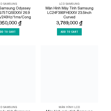
CD SAMSUNG
LCD SAMSUNG
 Samsung Odyssey
Màn Hình Máy Tính Samsung
G75TQSEXXV 26.9
LC24F390FHEXXV 23.5Inch
VA/240Hz/1ms/Cong
Curved
,350,000
₫
3,789,000
₫
DD TO CART
ADD TO CART
Add to
Add to
Wishlist
Wishlist
CD SAMSUNG
MÀN HÌNH LCD