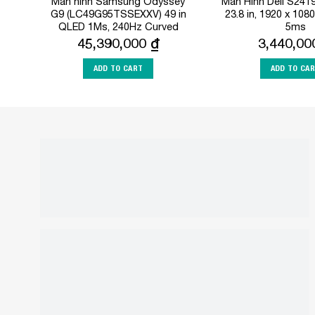
Màn hình Samsung Odyssey
Màn Hình Dell S24
G9 (LC49G95TSSEXXV) 49 in
23.8 in, 1920 x 1080
QLED 1Ms, 240Hz Curved
5ms
45,390,000
₫
3,440,0
ADD TO CART
ADD TO CA