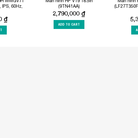
19H WWGV71
Màn hình HP V19 18.5in
Màn hình
, IPS, 60Hz,
(9TN41AA)
(LF27T350F
2,790,000
₫
00
₫
5,
ADD TO CART
RT
A