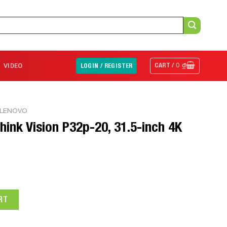
CART /
0
₫
VIDEO
LOGIN / REGISTER
 LENOVO
ink Vision P32p-20, 31.5-inch 4K
n P32p-20, 31.5-inch 4K (62A2GAR2WW) quantity
RT