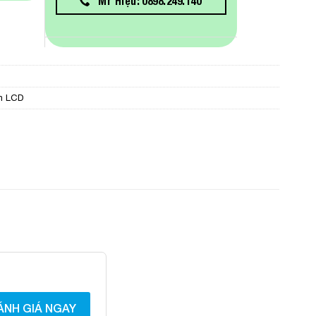
Mr Hiệu: 0898.249.140
h LCD
ÁNH GIÁ NGAY