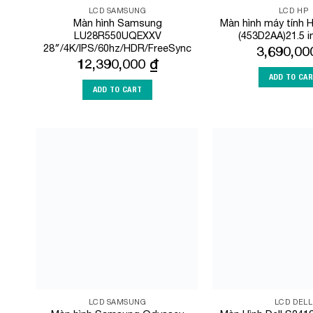
LCD SAMSUNG
LCD HP
Màn hình Samsung
Màn hình máy tính 
LU28R550UQEXXV
(453D2AA)21.5 
28″/4K/IPS/60hz/HDR/FreeSync
3,690,0
12,390,000
₫
ADD TO CA
ADD TO CART
Add to
Wishlist
LCD SAMSUNG
LCD DELL