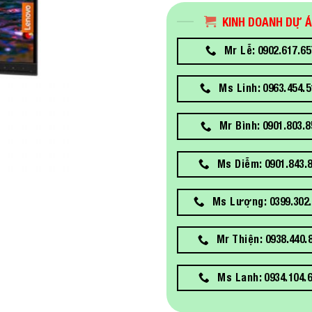
KINH DOANH DỰ 
Mr Lễ: 0902.617.65
Ms Linh: 0963.454.5
Mr Bình: 0901.803.8
Ms Diễm: 0901.843.
Ms Lượng: 0399.302.
Mr Thiện: 0938.440.
Ms Lanh: 0934.104.