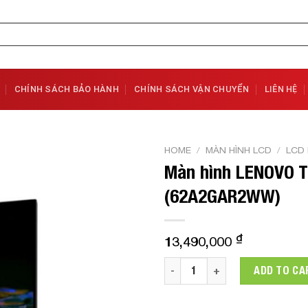
CHÍNH SÁCH BẢO HÀNH
CHÍNH SÁCH VẬN CHUYỂN
LIÊN HỆ
HOME
/
MÀN HÌNH LCD
/
LCD
Màn hình LENOVO Th
Add to
(62A2GAR2WW)
Wishlist
₫
13,490,000
Màn hình LENOVO Think Visio
ADD TO CA