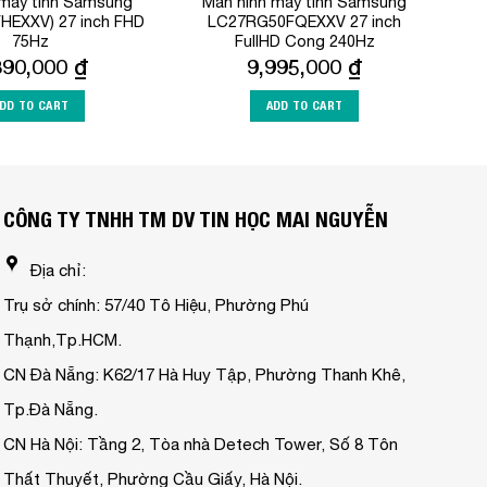
 máy tính Samsung
Màn hình máy tính Samsung
HEXXV) 27 inch FHD
LC27RG50FQEXXV 27 inch
75Hz
FullHD Cong 240Hz
390,000
₫
9,995,000
₫
DD TO CART
ADD TO CART
CÔNG TY TNHH TM DV TIN HỌC MAI NGUYỄN
Địa chỉ:
Trụ sở chính: 57/40 Tô Hiệu, Phường Phú
Thạnh,Tp.HCM.
CN Đà Nẵng: K62/17 Hà Huy Tập, Phường Thanh Khê,
Tp.Đà Nẵng.
CN Hà Nội: Tầng 2, Tòa nhà Detech Tower, Số 8 Tôn
Thất Thuyết, Phường Cầu Giấy, Hà Nội.