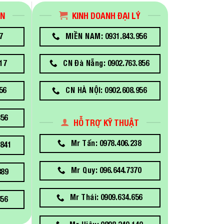
ÁN
KINH DOANH ĐẠI LÝ
7
MIỀN NAM: 0931.843.956
17
CN Đà Nẵng: 0902.763.856
56
CN HÀ NỘI: 0902.608.956
856
HỖ TRỢ KỸ THUẬT
Mr Tấn: 0978.406.238
841
Mr Quy: 096.644.7370
889
Mr Thái: 0909.634.656
656