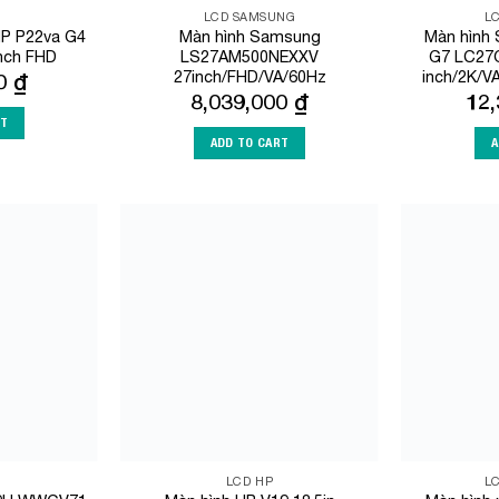
LCD SAMSUNG
L
HP P22va G4
Màn hình Samsung
Màn hình
inch FHD
LS27AM500NEXXV
G7 LC27
27inch/FHD/VA/60Hz
inch/2K/
00
₫
8,039,000
₫
12
RT
ADD TO CART
A
Add to
Add to
Wishlist
Wishlist
LCD HP
L