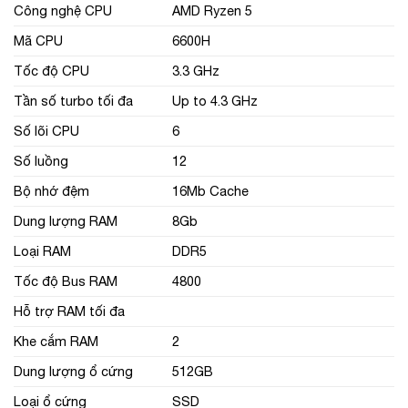
Công nghệ CPU
AMD Ryzen 5
Mã CPU
6600H
Tốc độ CPU
3.3 GHz
Tần số turbo tối đa
Up to 4.3 GHz
Số lõi CPU
6
Số luồng
12
Bộ nhớ đệm
16Mb Cache
Dung lượng RAM
8Gb
Loại RAM
DDR5
Tốc độ Bus RAM
4800
Hỗ trợ RAM tối đa
Khe cắm RAM
2
Dung lượng ổ cứng
512GB
Loại ổ cứng
SSD