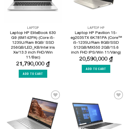
LAPTOP
LAPTOP HP
Laptop HP EliteBook 630
Laptop HP Pavilion 15-
G9 (6M142PA) (Core i5-
eg2035TX 6K781PA (Core™
1235U/Ram 8GB/ SSD
i5-1235U/Ram 8GB/SSD
256GB/LED_KB/Intel Iris
512GB/MX550 2GB/15.6
Xe/13.3 inch FHD/Win
inch FHD IPS/Win 11/Vàng)
11/Bạc)
20,590,000
₫
21,790,000
₫
ADD TO CART
ADD TO CART
Add to
Add to
Wishlist
Wishlist