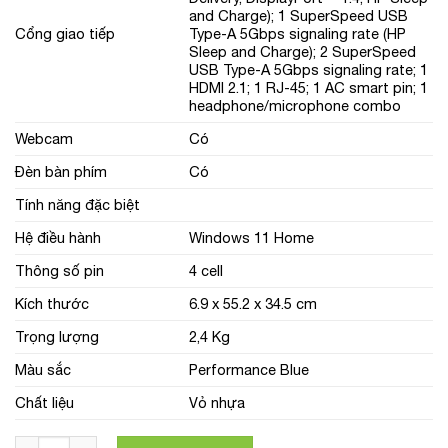
and Charge); 1 SuperSpeed USB
Cổng giao tiếp
Type-A 5Gbps signaling rate (HP
Sleep and Charge); 2 SuperSpeed
USB Type-A 5Gbps signaling rate; 1
HDMI 2.1; 1 RJ-45; 1 AC smart pin; 1
headphone/microphone combo
Webcam
Có
Đèn bàn phím
Có
Tính năng đặc biệt
Hệ điều hành
Windows 11 Home
Thông số pin
4 cell
Kích thước
6.9 x 55.2 x 34.5 cm
Trọng lượng
2,4 Kg
Màu sắc
Performance Blue
Chất liệu
Vỏ nhựa
Laptop HP Gaming Victus 16-e1107AX 7C140PA (Ryzen 5 660