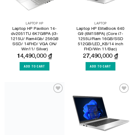
LAPTOP HP
LAPTOP
Laptop HP Pavilion 14-
Laptop HP EliteBook 640
dv2051TU 6K7G8PA (i3-
G9 (6M158PA) (Core i7-
1215U/ Ram4Gb/ 256GB
1255U/Ram 16GB/SSD
SSD/ 14FHD/ VGA ON/
512GB/LED_KB/14 inch
Win11/ Silver)
FHD/Win 11/Bạc)
14,490,000
₫
27,490,000
₫
ADD TO CART
ADD TO CART
Add to
Add to
Wishlist
Wishlist