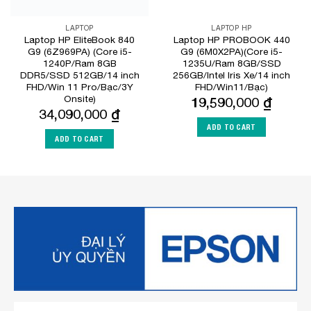
LAPTOP
LAPTOP HP
Laptop HP EliteBook 840
Laptop HP PROBOOK 440
G9 (6Z969PA) (Core i5-
G9 (6M0X2PA)(Core i5-
1240P/Ram 8GB
1235U/Ram 8GB/SSD
DDR5/SSD 512GB/14 inch
256GB/Intel Iris Xe/14 inch
FHD/Win 11 Pro/Bạc/3Y
FHD/Win11/Bạc)
Onsite)
19,590,000
₫
34,090,000
₫
ADD TO CART
ADD TO CART