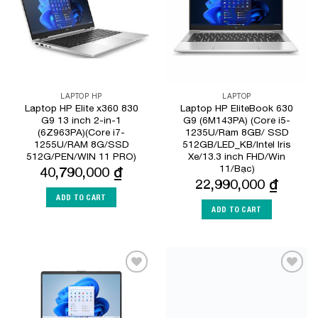
LAPTOP HP
LAPTOP
Laptop HP Elite x360 830
Laptop HP EliteBook 630
G9 13 inch 2-in-1
G9 (6M143PA) (Core i5-
(6Z963PA)(Core i7-
1235U/Ram 8GB/ SSD
1255U/RAM 8G/SSD
512GB/LED_KB/Intel Iris
512G/PEN/WIN 11 PRO)
Xe/13.3 inch FHD/Win
11/Bạc)
40,790,000
₫
22,990,000
₫
ADD TO CART
ADD TO CART
Add to
Add to
Wishlist
Wishlist