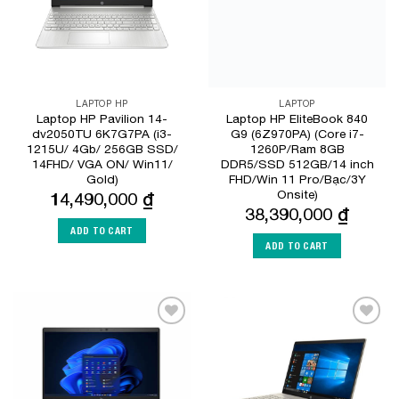
LAPTOP HP
LAPTOP
Laptop HP Pavilion 14-
Laptop HP EliteBook 840
dv2050TU 6K7G7PA (i3-
G9 (6Z970PA) (Core i7-
1215U/ 4Gb/ 256GB SSD/
1260P/Ram 8GB
14FHD/ VGA ON/ Win11/
DDR5/SSD 512GB/14 inch
Gold)
FHD/Win 11 Pro/Bạc/3Y
Onsite)
14,490,000
₫
38,390,000
₫
ADD TO CART
ADD TO CART
Add to
Add to
Wishlist
Wishlist