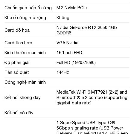
Chuẩn giao tiếp ổ cứng
M.2 NVMe PCIe
Khe ổ cứng mở rộng
Không
Nvidia GeForce RTX 3050 4Gb
Card đồ họa
GDDR6
Card tích hợp
VGA Nvidia
Kích thước màn hình
16.1inch FHD
Độ phân giải
Full HD (1920×1080)
Tần số quét
144Hz
Công nghệ màn hình
MediaTek Wi-Fi 6 MT7921 (2×2) and
Kết nối không dây
Bluetooth® 5.2 combo (supporting
gigabit data rate)
Kết nối có dây
1 SuperSpeed USB Type-C®
5Gbps signaling rate (USB Power
Delivery, DisplayPort™ 1.4, HP Sleep