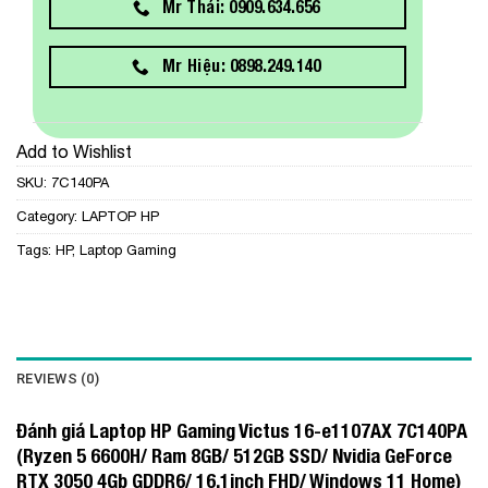
Mr Thái: 0909.634.656
Mr Hiệu: 0898.249.140
Add to Wishlist
SKU:
7C140PA
Category:
LAPTOP HP
Tags:
HP
,
Laptop Gaming
REVIEWS (0)
Đánh giá Laptop HP Gaming Victus 16-e1107AX 7C140PA
(Ryzen 5 6600H/ Ram 8GB/ 512GB SSD/ Nvidia GeForce
RTX 3050 4Gb GDDR6/ 16.1inch FHD/ Windows 11 Home)