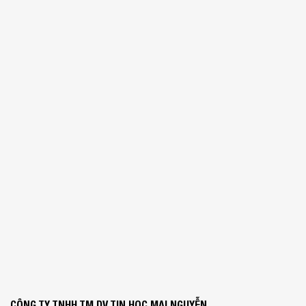
CÔNG TY TNHH TM DV TIN HỌC MAI NGUYỄN