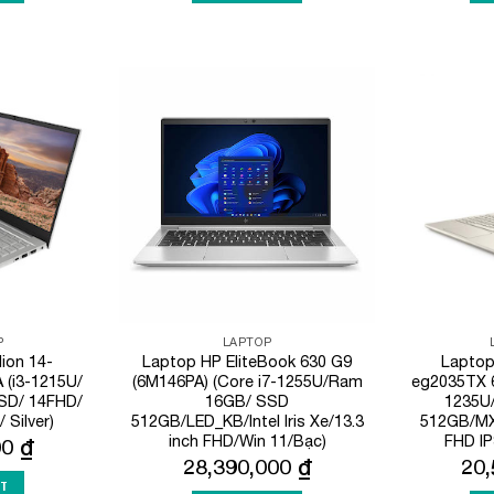
Add to
Add to
Wishlist
Wishlist
P
LAPTOP
ion 14-
Laptop HP EliteBook 630 G9
Laptop
(i3-1215U/
(6M146PA) (Core i7-1255U/Ram
eg2035TX 
SD/ 14FHD/
16GB/ SSD
1235U
Silver)
512GB/LED_KB/Intel Iris Xe/13.3
512GB/MX
inch FHD/Win 11/Bạc)
FHD IP
00
₫
28,390,000
₫
20
RT