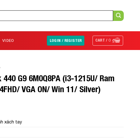
CART /
0
₫
VIDEO
LOGIN / REGISTER
P
 440 G9 6M0Q8PA (i3-1215U/ Ram
FHD/ VGA ON/ Win 11/ Silver)
́nh xách tay