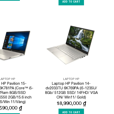
ADD TO CART
Add to
Add to
Wishlist
Wishlist
LAPTOP HP
LAPTOP HP
 HP Pavilion 15-
Laptop HP Pavilion 14-
6K781PA (Core™ i5-
dv2033TU 6K769PA (i5-1235U/
/Ram 8GB/SSD
8Gb/ 512GB SSD/ 14FHD/ VGA
550 2GB/15.6 inch
ON/ Win11/ Gold)
S/Win 11/Vàng)
18,990,000
₫
,590,000
₫
ADD TO CART