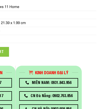
ws 11 Home
x 21.39 x 1.99 cm
g
0Q8PA (i3-1215U/ Ram 4Gb/ 256GB SSD/ 14FHD/ VGA ON/ Win 11/
RT
ÁN
KINH DOANH ĐẠI LÝ
7
MIỀN NAM: 0931.843.956
17
CN Đà Nẵng: 0902.763.856
56
CN HÀ NỘI: 0902.608.956