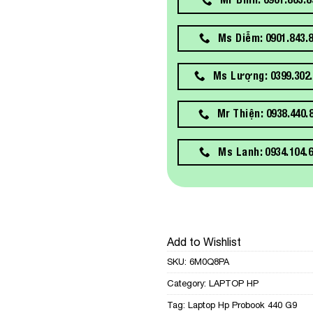
Ms Diễm: 0901.843.
Ms Lượng: 0399.302.
Mr Thiện: 0938.440.
Ms Lanh: 0934.104.
Add to Wishlist
SKU:
6M0Q8PA
Category:
LAPTOP HP
Tag:
Laptop Hp Probook 440 G9