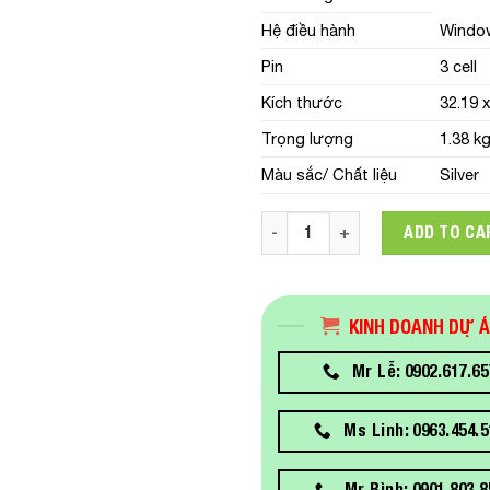
Hệ điều hành
Windo
Pin
3 cell
Kích thước
32.19 
Trọng lượng
1.38 k
Màu sắc/ Chất liệu
Silver
Laptop HP ProBook 440 G9 6M
ADD TO CA
KINH DOANH DỰ 
Mr Lễ: 0902.617.65
Ms Linh: 0963.454.5
Mr Bình: 0901.803.8