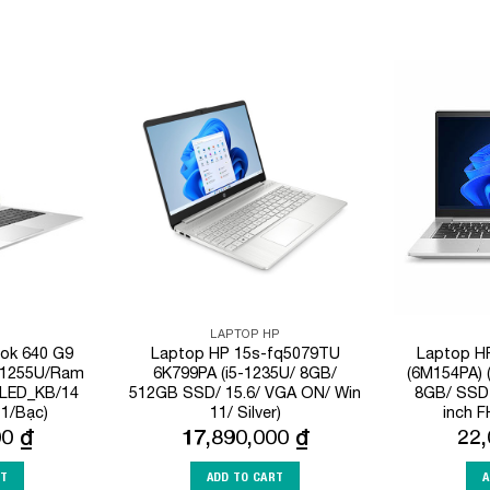
Add to
Add to
Wishlist
Wishlist
LAPTOP HP
ook 640 G9
Laptop HP 15s-fq5079TU
Laptop HP
7-1255U/Ram
6K799PA (i5-1235U/ 8GB/
(6M154PA) 
LED_KB/14
512GB SSD/ 15.6/ VGA ON/ Win
8GB/ SSD
11/Bạc)
11/ Silver)
inch F
00
₫
17,890,000
₫
22
RT
ADD TO CART
A