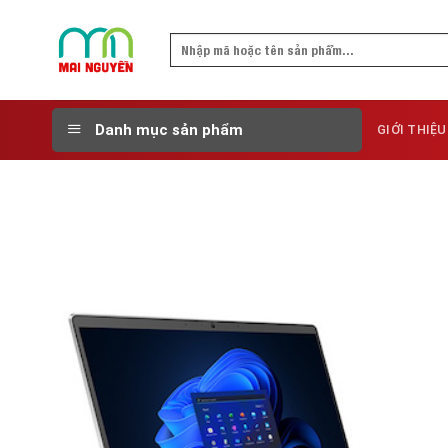
Skip
to
Search
content
for:
Danh mục sản phẩm
GIỚI THIỆU