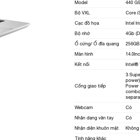
Model
440 G
Bộ VXL
Core i
Cạc đồ họa
Intel I
Bộ nhớ
4Gb (D
Ổ cứng/ Ổ đĩa quang
256GB
Màn hình
14.0Inc
Kết nối
Intel®
3 Supe
power)
Cổng giao tiếp
Power 
combo;
separa
Webcam
Có
Nhận dạng vân tay
Có
Nhận diện khuôn mặt
Không
Tính năng khác