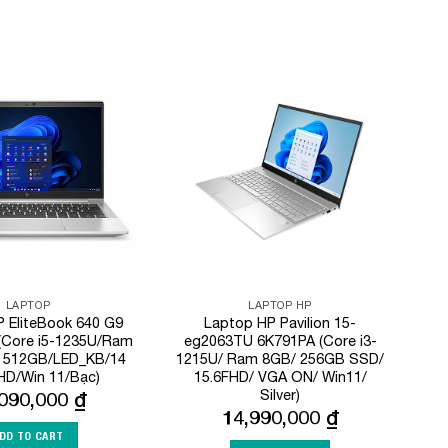
Add to
Add to
Wishlist
Wishlist
LAPTOP
LAPTOP HP
 EliteBook 640 G9
Laptop HP Pavilion 15-
(Core i5-1235U/Ram
eg2063TU 6K791PA (Core i3-
 512GB/LED_KB/14
1215U/ Ram 8GB/ 256GB SSD/
HD/Win 11/Bạc)
15.6FHD/ VGA ON/ Win11/
Silver)
,090,000
₫
14,990,000
₫
DD TO CART