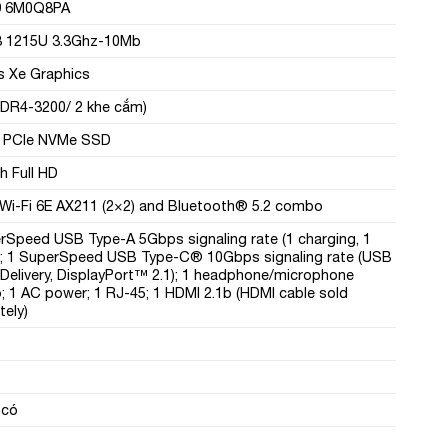
9 6M0Q8PA
3 1215U 3.3Ghz-10Mb
ris Xe Graphics
DR4-3200/ 2 khe cắm)
 PCIe NVMe SSD
h Full HD
 Wi-Fi 6E AX211 (2×2) and Bluetooth® 5.2 combo
rSpeed USB Type-A 5Gbps signaling rate (1 charging, 1
; 1 SuperSpeed USB Type-C® 10Gbps signaling rate (USB
Delivery, DisplayPort™ 2.1); 1 headphone/microphone
 1 AC power; 1 RJ-45; 1 HDMI 2.1b (HDMI cable sold
tely)
 có