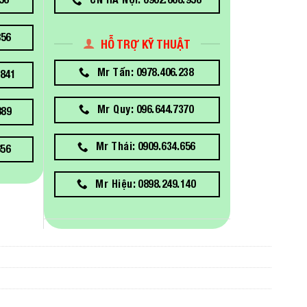
856
HỖ TRỢ KỸ THUẬT
Mr Tấn: 0978.406.238
841
Mr Quy: 096.644.7370
889
Mr Thái: 0909.634.656
656
Mr Hiệu: 0898.249.140