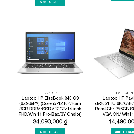
ADD TO CART
Add to
Wishlist
LAPTOP
LAPTOP H
Laptop HP EliteBook 840 G9
Laptop HP Pavil
(6Z969PA) (Core i5-1240P/Ram
dv2051TU 6K7G8PA 
8GB DDR5/SSD 512GB/14 inch
Ram4Gb/ 256GB S
FHD/Win 11 Pro/Bạc/3Y Onsite)
VGA ON/ Win11/ 
34,090,000
₫
14,490,0
ADD TO CART
ADD TO CA