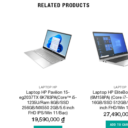
RELATED PRODUCTS
Add to
Wishlist
LAPTOP HP
LAPTOP
Laptop HP Pavilion 15-
Laptop HP EliteB
eg2037TX 6K783PA(Core™ i5-
(6M158PA) (Core i
1235U/Ram 8GB/SSD
16GB/SSD 512GB/
256GB/MX550 2GB/5.6 inch
inch FHD/Win 
FHD IPS/Win 11/Bạc)
27,490,0
19,590,000
₫
ADD TO CA