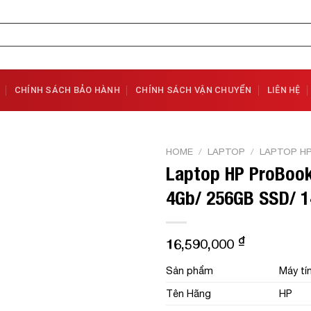
CHÍNH SÁCH BẢO HÀNH
CHÍNH SÁCH VẬN CHUYỂN
LIÊN HỆ
HOME
/
LAPTOP
/
LAPTOP H
Laptop HP ProBook
Add to
4Gb/ 256GB SSD/ 14
Wishlist
₫
16,590,000
Sản phẩm
Máy ti
Tên Hãng
HP