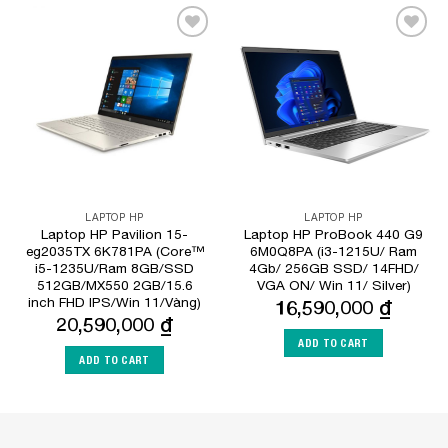
Add to
Add to
Wishlist
Wishlist
LAPTOP HP
LAPTOP HP
Laptop HP Pavilion 15-
Laptop HP ProBook 440 G9
eg2035TX 6K781PA (Core™
6M0Q8PA (i3-1215U/ Ram
i5-1235U/Ram 8GB/SSD
4Gb/ 256GB SSD/ 14FHD/
512GB/MX550 2GB/15.6
VGA ON/ Win 11/ Silver)
inch FHD IPS/Win 11/Vàng)
16,590,000
₫
20,590,000
₫
ADD TO CART
ADD TO CART