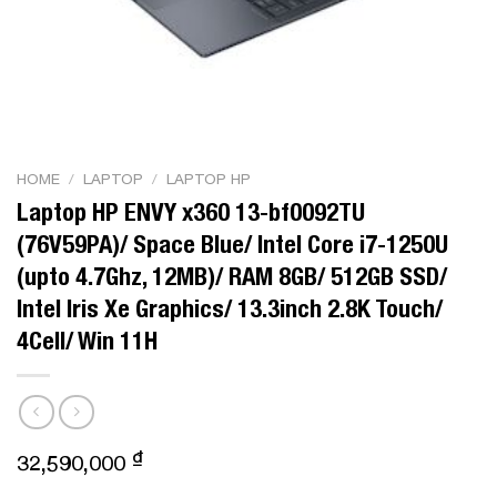
HOME
/
LAPTOP
/
LAPTOP HP
Laptop HP ENVY x360 13-bf0092TU
(76V59PA)/ Space Blue/ Intel Core i7-1250U
(upto 4.7Ghz, 12MB)/ RAM 8GB/ 512GB SSD/
Intel Iris Xe Graphics/ 13.3inch 2.8K Touch/
4Cell/ Win 11H
₫
32,590,000