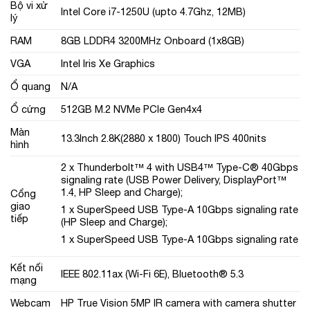
Bộ vi xử
Intel Core i7-1250U (upto 4.7Ghz, 12MB)
lý
RAM
8GB LDDR4 3200MHz Onboard (1x8GB)
VGA
Intel Iris Xe Graphics
Ổ quang
N/A
Ổ cứng
512GB M.2 NVMe PCIe Gen4x4
Màn
13.3Inch 2.8K(2880 x 1800) Touch IPS 400nits
hình
2 x Thunderbolt™ 4 with USB4™ Type-C® 40Gbps
signaling rate (USB Power Delivery, DisplayPort™
1.4, HP Sleep and Charge);
Cổng
giao
1 x SuperSpeed USB Type-A 10Gbps signaling rate
tiếp
(HP Sleep and Charge);
1 x SuperSpeed USB Type-A 10Gbps signaling rate
Kết nối
IEEE 802.11ax (Wi-Fi 6E), Bluetooth® 5.3
mạng
Webcam
HP True Vision 5MP IR camera with camera shutter