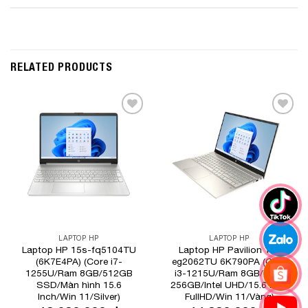
RELATED PRODUCTS
Add to
Add to
Wishlist
Wishlist
LAPTOP HP
LAPTOP HP
Laptop HP 15s-fq5104TU
Laptop HP Pavilion 15-
(6K7E4PA) (Core i7-
eg2062TU 6K790PA (Core
1255U/Ram 8GB/512GB
i3-1215U/Ram 8GB/SSD
SSD/Màn hình 15.6
256GB/Intel UHD/15.6 inch
Inch/Win 11/Silver)
FullHD/Win 11/Vàng)