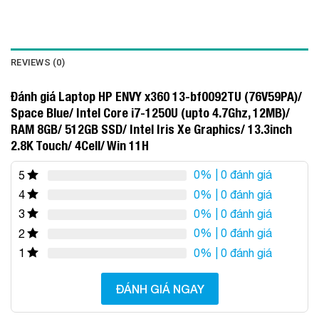
REVIEWS (0)
Đánh giá Laptop HP ENVY x360 13-bf0092TU (76V59PA)/
Space Blue/ Intel Core i7-1250U (upto 4.7Ghz, 12MB)/
RAM 8GB/ 512GB SSD/ Intel Iris Xe Graphics/ 13.3inch
2.8K Touch/ 4Cell/ Win 11H
0%
| 0 đánh giá
5
0%
| 0 đánh giá
4
0%
| 0 đánh giá
3
0%
| 0 đánh giá
2
0%
| 0 đánh giá
1
ĐÁNH GIÁ NGAY