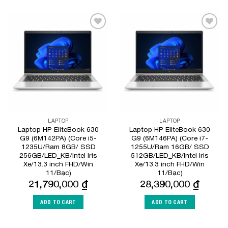
Add to
Add to
Wishlist
Wishlist
LAPTOP
LAPTOP
Laptop HP EliteBook 630
Laptop HP EliteBook 630
G9 (6M142PA) (Core i5-
G9 (6M146PA) (Core i7-
1235U/Ram 8GB/ SSD
1255U/Ram 16GB/ SSD
256GB/LED_KB/Intel Iris
512GB/LED_KB/Intel Iris
Xe/13.3 inch FHD/Win
Xe/13.3 inch FHD/Win
11/Bạc)
11/Bạc)
21,790,000
₫
28,390,000
₫
ADD TO CART
ADD TO CART