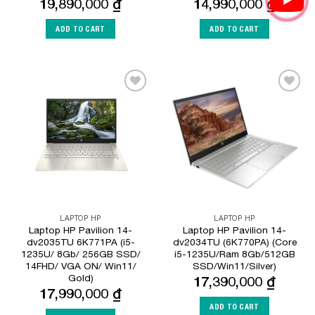
19,890,000
₫
14,990,000
₫
ADD TO CART
ADD TO CART
Add to
Add to
Wishlist
Wishlist
LAPTOP HP
LAPTOP HP
Laptop HP Pavilion 14-
Laptop HP Pavilion 14-
dv2035TU 6K771PA (i5-
dv2034TU (6K770PA) (Core
1235U/ 8Gb/ 256GB SSD/
i5-1235U/Ram 8Gb/512GB
14FHD/ VGA ON/ Win11/
SSD/Win11/Silver)
Gold)
17,390,000
₫
17,990,000
₫
ADD TO CART