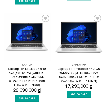
ADD TO CART
Add to
Add to
Wishlist
Wishlist
LAPTOP
LAPTOP HP
Laptop HP EliteBook 640
Laptop HP ProBook 440 G9
G9 (6M154PA) (Core i5-
6M0V7PA (i3-1215U/ RAM
1235U/Ram 8GB/ SSD
8Gb/ 256GB SSD/ 14FHD/
512GB/LED_KB/14 inch
VGA ON/ Win 11/ Silver)
FHD/Win 11/Bạc)
17,290,000
₫
22,090,000
₫
ADD TO CART
ADD TO CART