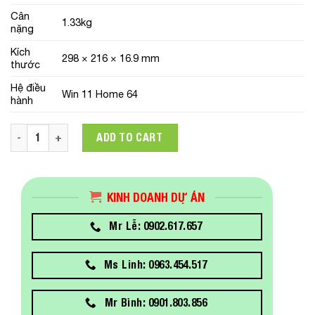
Cân
1.33kg
nặng
Kích
298 × 216 × 16.9 mm
thước
Hệ điều
Win 11 Home 64
hành
Laptop HP ENVY x360 13-bf0092TU (76V59PA)/ Space Blue/ Inte
ADD TO CART
KINH DOANH DỰ ÁN
Mr Lễ: 0902.617.657
Ms Linh: 0963.454.517
Mr Bình: 0901.803.856