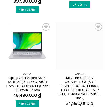
99,990,000
₫
GIÁ LIÊN HỆ
ADD TO CART
Add to
Add to
Wishlist
Wishlist
LAPTOP
LAPTOP
Laptop Acer Aspire A514-
Máy tính xách tay
54-5127 (i5-1135G7/8GB
GIGABYTE G5 (KD-
RAM/512GB SSD/14.0 inch
52VN123SO) (i5-11400H,
FHD/Win11/Bạc)
16GB, 512GB SSD, 15.6″
FHD, RTX3060/6GB, Win11,
18,490,000
₫
Black)
31,390,000
₫
ADD TO CART