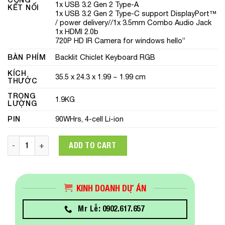
1x USB 3.2 Gen 2 Type-A
KẾT NỐI
1x USB 3.2 Gen 2 Type-C support DisplayPort™
/ power delivery//1x 3.5mm Combo Audio Jack
1x HDMI 2.0b
720P HD IR Camera for windows hello”
BÀN PHÍM
Backlit Chiclet Keyboard RGB
KÍCH
35.5 x 24.3 x 1.99 ~ 1.99 cm
THƯỚC
TRỌNG
1.9KG
LƯỢNG
PIN
90WHrs, 4-cell Li-ion
Laptop Asus ROG Zephyrus M16 GU603ZW-K8021W (Core™ i9
ADD TO CART
KINH DOANH DỰ ÁN
Mr Lễ: 0902.617.657