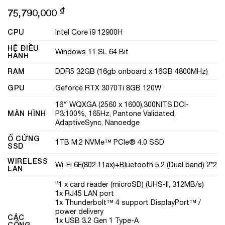
₫
75,790,000
CPU
Intel Core i9 12900H
HỆ ĐIỀU
Windows 11 SL 64 Bit
HÀNH
RAM
DDR5 32GB (16gb onboard x 16GB 4800MHz)
GPU
Geforce RTX 3070Ti 8GB 120W
16″ WQXGA (2560 x 1600),300NITS,DCI-
MÀN HÌNH
P3:100%, 165Hz, Pantone Validated,
AdaptiveSync, Nanoedge
Ổ CỨNG
1TB M.2 NVMe™ PCIe® 4.0 SSD
SSD
WIRELESS
Wi-Fi 6E(802.11ax)+Bluetooth 5.2 (Dual band) 2*2
LAN
“1 x card reader (microSD) (UHS-II, 312MB/s)
1x RJ45 LAN port
1x Thunderbolt™ 4 support DisplayPort™ /
power delivery
CÁC
1x USB 3.2 Gen 1 Type-A
CỔNG