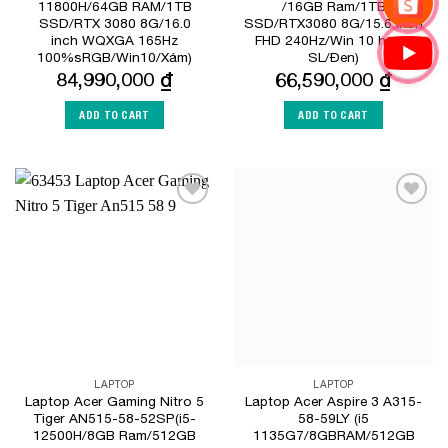
11800H/64GB RAM/1TB
/16GB Ram/1TB
SSD/RTX 3080 8G/16.0
SSD/RTX3080 8G/15.6 inch
inch WQXGA 165Hz
FHD 240Hz/Win 10 home
100%sRGB/Win10/Xám)
SL/Đen)
84,990,000
₫
66,590,000
₫
ADD TO CART
ADD TO CART
Add to
Add to
Wishlist
Wishlist
LAPTOP
LAPTOP
Laptop Acer Gaming Nitro 5
Laptop Acer Aspire 3 A315-
Tiger AN515-58-52SP(i5-
58-59LY (i5
12500H/8GB Ram/512GB
1135G7/8GBRAM/512GB