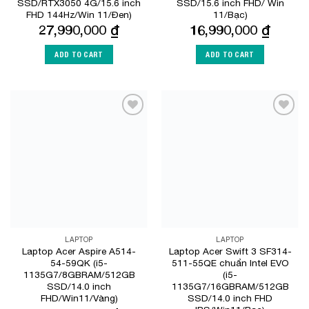
SSD/RTX3050 4G/15.6 inch
SSD/15.6 inch FHD/ Win
FHD 144Hz/Win 11/Đen)
11/Bạc)
27,990,000
₫
16,990,000
₫
ADD TO CART
ADD TO CART
Add to
Add to
Wishlist
Wishlist
LAPTOP
LAPTOP
Laptop Acer Aspire A514-
Laptop Acer Swift 3 SF314-
54-59QK (i5-
511-55QE chuẩn Intel EVO
1135G7/8GBRAM/512GB
(i5-
SSD/14.0 inch
1135G7/16GBRAM/512GB
FHD/Win11/Vàng)
SSD/14.0 inch FHD