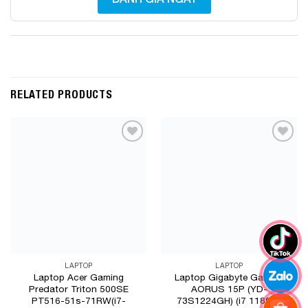
RELATED PRODUCTS
Add to
Add to
Wishlist
Wishlist
LAPTOP
LAPTOP
Laptop Acer Gaming
Laptop Gigabyte Gaming
Predator Triton 500SE
AORUS 15P (YD-
PT516-51s-71RW(i7-
73S1224GH) (i7 11800H