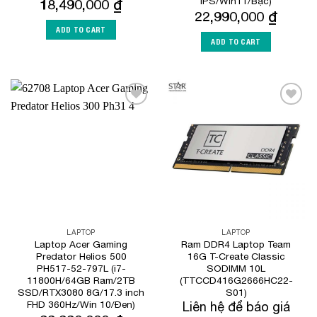
IPS/Win11/Bạc)
18,490,000
₫
22,990,000
₫
ADD TO CART
ADD TO CART
Add to
Add to
Wishlist
Wishlist
LAPTOP
LAPTOP
Laptop Acer Gaming
Ram DDR4 Laptop Team
Predator Helios 500
16G T-Create Classic
PH517-52-797L (i7-
SODIMM 10L
11800H/64GB Ram/2TB
(TTCCD416G2666HC22-
SSD/RTX3080 8G/17.3 inch
S01)
FHD 360Hz/Win 10/Đen)
Liên hệ để báo giá