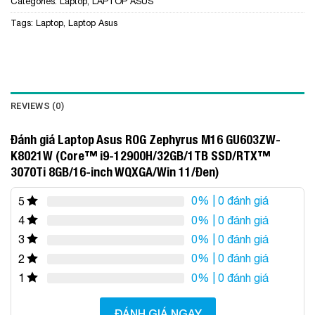
Categories:
Laptop
,
LAPTOP ASUS
Tags:
Laptop
,
Laptop Asus
REVIEWS (0)
Đánh giá Laptop Asus ROG Zephyrus M16 GU603ZW-
K8021W (Core™ i9-12900H/32GB/1TB SSD/RTX™
3070Ti 8GB/16-inch WQXGA/Win 11/Đen)
0%
| 0 đánh giá
5
0%
| 0 đánh giá
4
0%
| 0 đánh giá
3
0%
| 0 đánh giá
2
0%
| 0 đánh giá
1
ĐÁNH GIÁ NGAY