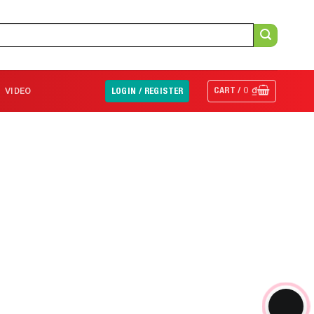
CART /
0
₫
VIDEO
LOGIN / REGISTER