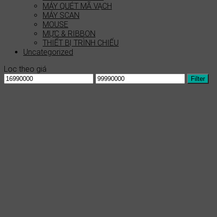
MÁY QUÉT MÃ VẠCH
MÁY SCAN
MOUSE
MỰC & RIBBON
THIẾT BỊ TRÌNH CHIẾU
Uncategorized
Lọc theo giá
Min
Max
Filter
price
price