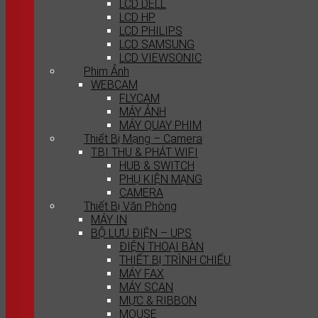
LCD DELL
LCD HP
LCD PHILIPS
LCD SAMSUNG
LCD VIEWSONIC
Phim Ảnh
WEBCAM
FLYCAM
MÁY ẢNH
MÁY QUAY PHIM
Thiết Bị Mạng – Camera
T.BI THU & PHÁT WIFI
HUB & SWITCH
PHỤ KIỆN MẠNG
CAMERA
Thiết Bị Văn Phòng
MÁY IN
BỘ LƯU ĐIỆN – UPS
ĐIỆN THOẠI BÀN
THIẾT BỊ TRÌNH CHIẾU
MÁY FAX
MÁY SCAN
MỰC & RIBBON
MOUSE