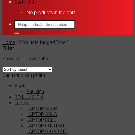
Cart /
0
₫
No products in the cart.
Search
for:
Home
/
Products tagged “Acer”
Filter
Showing all 16 results
Danh mục sản phẩm
Apple
Phụ kiện
BỘ LƯU ĐIỆN
Laptop
LAPTOP ACER
LAPTOP ASUS
LAPTOP DELL
LAPTOP FUJITSU
LAPTOP GIGABYTE