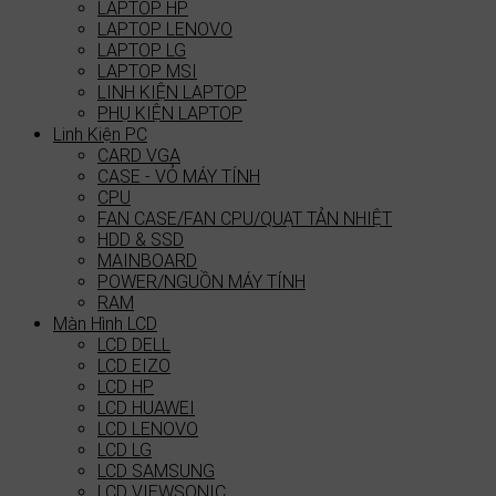
LAPTOP HP
LAPTOP LENOVO
LAPTOP LG
LAPTOP MSI
LINH KIỆN LAPTOP
PHỤ KIỆN LAPTOP
Linh Kiện PC
CARD VGA
CASE - VỎ MÁY TÍNH
CPU
FAN CASE/FAN CPU/QUẠT TẢN NHIỆT
HDD & SSD
MAINBOARD
POWER/NGUỒN MÁY TÍNH
RAM
Màn Hình LCD
LCD DELL
LCD EIZO
LCD HP
LCD HUAWEI
LCD LENOVO
LCD LG
LCD SAMSUNG
LCD VIEWSONIC