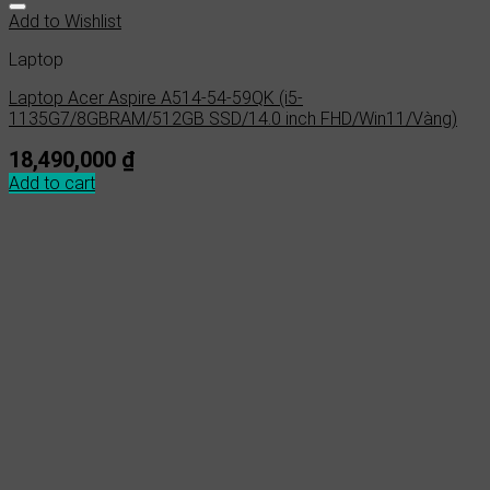
Add to Wishlist
Laptop
Laptop Acer Aspire A514-54-59QK (i5-
1135G7/8GBRAM/512GB SSD/14.0 inch FHD/Win11/Vàng)
18,490,000
₫
Add to cart