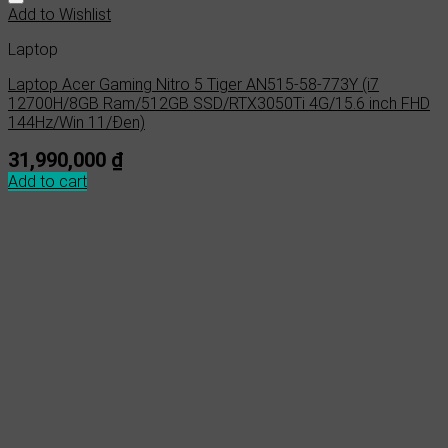
Add to Wishlist
Laptop
Laptop Acer Gaming Nitro 5 Tiger AN515-58-773Y (i7
12700H/8GB Ram/512GB SSD/RTX3050Ti 4G/15.6 inch FHD
144Hz/Win 11/Đen)
31,990,000
₫
Add to cart