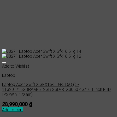
Add to Wishlist
Laptop
Laptop Acer Swift X SFX16-51G-516Q (i5-
11320H/16GBRAM/512GB SSD/RTX3050 4G/16.1 inch FHD
IPS/Win11/Xám)
28,990,000
₫
Add to cart