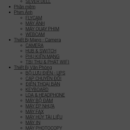
SEVER DELL
Phần mềm
Phim Ảnh
FLYCAM
MÁY ẢNH
MÁY QUAY PHIM
WEBCAM
Thiết Bị Mạng - Camera
CAMERA
HUB & SWITCH
PHỤ KIỆN MẠNG
T.BI THU & PHÁT WIFI
Thiết Bị Văn Phòng
BỘ LƯU ĐIỆN - UPS
CÁP CHUYỂN ĐỔI
ĐIỆN THOẠI BÀN
KEYBOARD
LOA & HEADPHONE
MÁY BỘ ĐÀM
MÁY ÉP NHỰA
MÁY FAX
MÁY HỦY TÀI LIỆU
MÁY IN
MÁY PHOTOCOPY