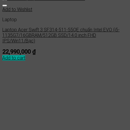
Add to Wishlist
Laptop
Laptop Acer Swift 3 SF314-511-55QE chuẩn Intel EVO (i5-
1135G7/16GBRAM/512GB SSD/14.0 inch FHD
IPS/Win11/Bạc)
22,990,000
₫
Add to cart