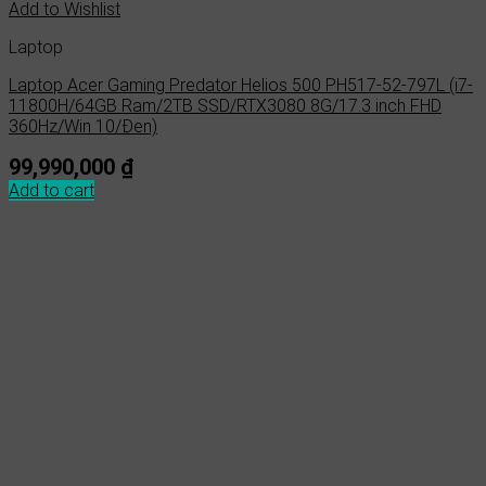
Add to Wishlist
Laptop
Laptop Acer Gaming Predator Helios 500 PH517-52-797L (i7-
11800H/64GB Ram/2TB SSD/RTX3080 8G/17.3 inch FHD
360Hz/Win 10/Đen)
99,990,000
₫
Add to cart