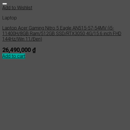
Add to Wishlist
Laptop
Laptop Acer Gaming Nitro 5 Eagle AN515-57-54MV (i5-
11400H/8GB Ram/512GB SSD/RTX3050 4G/15.6 inch FHD
144Hz/Win 11/Đen)
26,490,000
₫
Add to cart