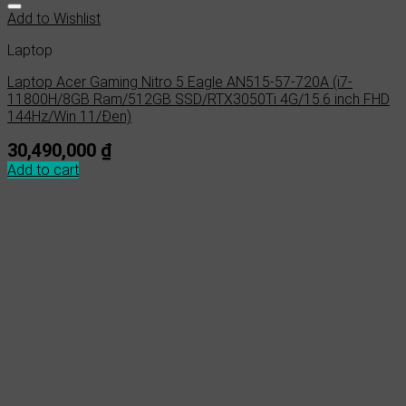
Add to Wishlist
Laptop
Laptop Acer Gaming Nitro 5 Eagle AN515-57-720A (i7-
11800H/8GB Ram/512GB SSD/RTX3050Ti 4G/15.6 inch FHD
144Hz/Win 11/Đen)
30,490,000
₫
Add to cart