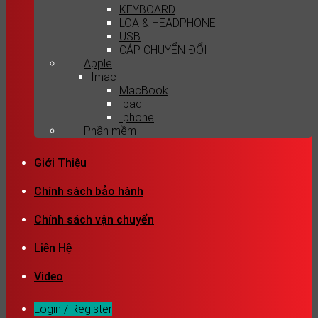
KEYBOARD
LOA & HEADPHONE
USB
CÁP CHUYỂN ĐỔI
Apple
Imac
MacBook
Ipad
Iphone
Phần mềm
Giới Thiệu
Chính sách bảo hành
Chính sách vận chuyển
Liên Hệ
Video
Login / Register