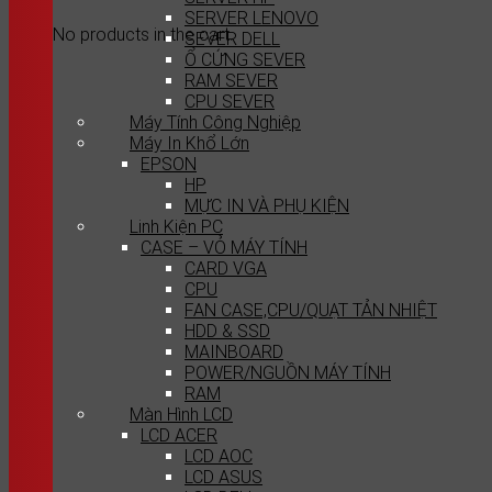
SERVER LENOVO
No products in the cart.
SEVER DELL
Ổ CỨNG SEVER
RAM SEVER
CPU SEVER
Máy Tính Công Nghiệp
Máy In Khổ Lớn
EPSON
HP
MỰC IN VÀ PHỤ KIỆN
Linh Kiện PC
CASE – VỎ MÁY TÍNH
CARD VGA
CPU
FAN CASE,CPU/QUẠT TẢN NHIỆT
HDD & SSD
MAINBOARD
POWER/NGUỒN MÁY TÍNH
RAM
Màn Hình LCD
LCD ACER
LCD AOC
LCD ASUS