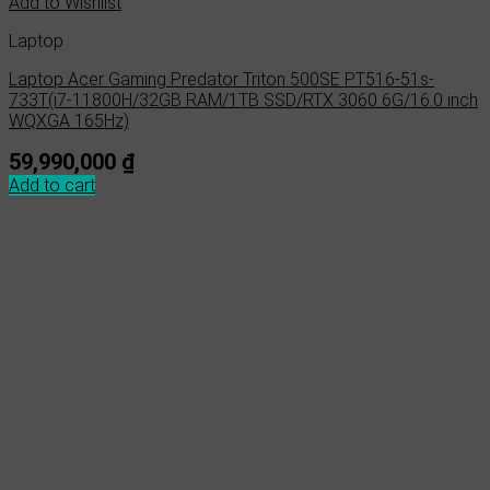
Add to Wishlist
Laptop
Laptop Acer Gaming Predator Triton 500SE PT516-51s-
733T(i7-11800H/32GB RAM/1TB SSD/RTX 3060 6G/16.0 inch
WQXGA 165Hz)
59,990,000
₫
Add to cart