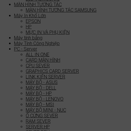
MÀN HÌNH TƯƠNG TÁC
MÀN HÌNH TƯƠNG TÁC SAMSUNG
Máy In Khổ Lớn
EPSON
HP
MỰC IN VÀ PHỤ KIỆN
Máy tính bảng
Máy Tính Công Nghiệp
PC - Server
ALL IN ONE
CARD MÀN HÌNH
CPU SEVER
GRAPHICS CARD SERVER
LINK KIỆN SERVER
MÁY BỘ - ASUS
MÁY BỘ - DELL
MÁY BỘ - HP
MÁY BỘ - LENOVO
MÁY BỘ - MSI
MÁY BỘ MINI - NUC
Ổ CỨNG SEVER
RAM SEVER
SERVER HP