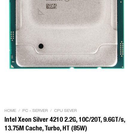
HOME
/
PC - SERVER
/
CPU SEVER
Intel Xeon Silver 4210 2.2G, 10C/20T, 9.6GT/s,
13.75M Cache, Turbo, HT (85W)