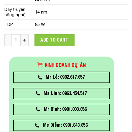
Dây truyền
14 nm
công nghệ
TDP
85 W
Intel Xeon Silver 4210 2.2G, 10C/20T, 9.6GT/s, 13.75M Cache,
ADD TO CART
KINH DOANH DỰ ÁN
Mr Lễ: 0902.617.657
Ms Linh: 0963.454.517
Mr Bình: 0901.803.856
Ms Diễm: 0901.843.856