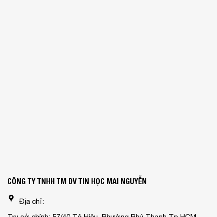
CÔNG TY TNHH TM DV TIN HỌC MAI NGUYỄN
Địa chỉ:
Trụ sở chính: 57/40 Tô Hiệu, Phường Phú Thạnh,Tp.HCM.