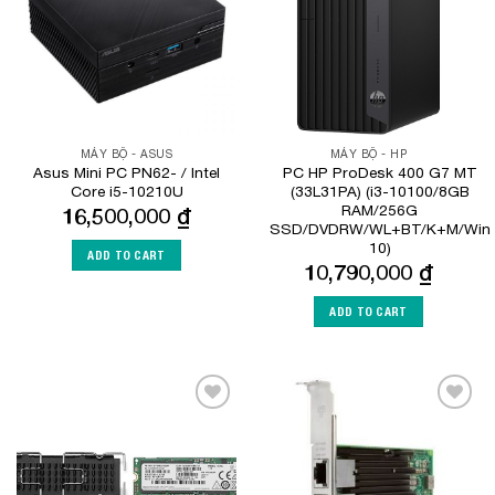
MÁY BỘ - ASUS
MÁY BỘ - HP
Asus Mini PC PN62- / Intel
PC HP ProDesk 400 G7 MT
Core i5-10210U
(33L31PA) (i3-10100/8GB
RAM/256G
16,500,000
₫
SSD/DVDRW/WL+BT/K+M/Win
10)
ADD TO CART
10,790,000
₫
ADD TO CART
Add to
Add to
Wishlist
Wishlist