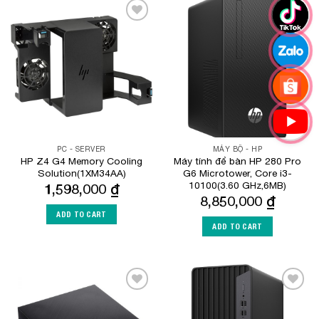
Add to
Add to
Wishlist
Wishlist
PC - SERVER
MÁY BỘ - HP
HP Z4 G4 Memory Cooling
Máy tính để bàn HP 280 Pro
Solution(1XM34AA)
G6 Microtower, Core i3-
10100(3.60 GHz,6MB)
1,598,000
₫
8,850,000
₫
ADD TO CART
ADD TO CART
Add to
Add to
Wishlist
Wishlist