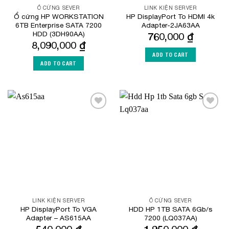
Ổ CỨNG SEVER
LINK KIỆN SERVER
Ổ cứng HP WORKSTATION
HP DisplayPort To HDMI 4k
6TB Enterprise SATA 7200
Adapter-2JA63AA
HDD (3DH90AA)
760,000
₫
8,090,000
₫
ADD TO CART
ADD TO CART
Add to
Add to
Wishlist
Wishlist
LINK KIỆN SERVER
Ổ CỨNG SEVER
HP DisplayPort To VGA
HDD HP 1TB SATA 6Gb/s
Adapter – AS615AA
7200 (LQ037AA)