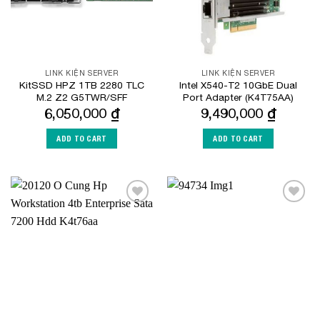
LINK KIỆN SERVER
LINK KIỆN SERVER
KitSSD HPZ 1TB 2280 TLC
Intel X540-T2 10GbE Dual
M.2 Z2 G5TWR/SFF
Port Adapter (K4T75AA)
6,050,000
₫
9,490,000
₫
ADD TO CART
ADD TO CART
Add to
Add to
Wishlist
Wishlist