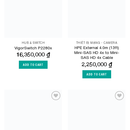
HUB & SWITCH
THIẾT BỊ MẠNG - CAMERA
HPE External 4.0m (13ft)
VigorSwitch P2280x
Mini-SAS HD 4x to Mini-
16,350,000
₫
SAS HD 4x Cable
2,250,000
₫
ADD TO CART
ADD TO CART
Add to
Add to
Wishlist
Wishlist