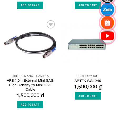
ADD TO CART
ADD TO CART
Add to
Add to
Wishlist
Wishlist
THIẾT BỊ MẠNG - CAMERA
HUB & SWITCH
HPE 1.0m External Mini SAS
APTEK SG1240
High Density to Mini SAS
1,590,000
₫
Cable
1,500,000
₫
ADD TO CART
ADD TO CART