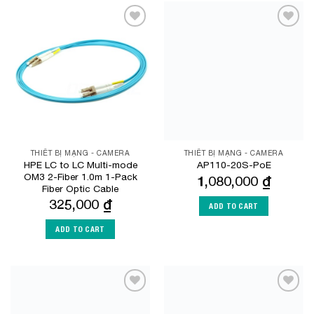
Add to
Add to
Wishlist
Wishlist
THIẾT BỊ MẠNG - CAMERA
THIẾT BỊ MẠNG - CAMERA
HPE LC to LC Multi-mode
AP110-20S-PoE
OM3 2-Fiber 1.0m 1-Pack
1,080,000
₫
Fiber Optic Cable
325,000
₫
ADD TO CART
ADD TO CART
Add to
Add to
Wishlist
Wishlist