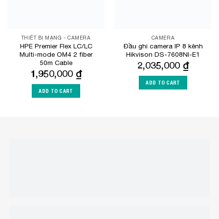
THIẾT BỊ MẠNG - CAMERA
CAMERA
HPE Premier Flex LC/LC
Đầu ghi camera IP 8 kênh
Multi-mode OM4 2 fiber
Hikvison DS-7608NI-E1
50m Cable
2,035,000
₫
1,950,000
₫
ADD TO CART
ADD TO CART