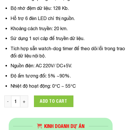
Bộ nhớ đệm dữ liệu: 128 Kb.
Hỗ trợ 6 đèn LED chỉ thị nguồn.
Khoảng cách truyền: 20 km.
Sử dụng 1 sợi cáp để truyền dữ liệu.
Tích hợp sẵn watch-dog timer để theo dõi lỗi trong trao
đổi dữ liệu nội bộ.
Nguồn điện: AC 220V/ DC+5V.
Độ ẩm tương đối: 5% ~90%.
Nhiệt độ hoạt động: 0℃ ~ 55℃
Chuyển đổi quang điện Media Converter ApTek AP100-20B q
ADD TO CART
KINH DOANH DỰ ÁN