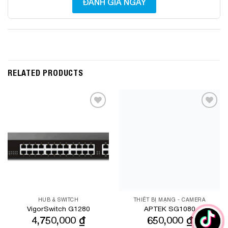
ĐÁNH GIÁ NGAY
RELATED PRODUCTS
Add to
Add to
Wishlist
Wishlist
HUB & SWITCH
THIẾT BỊ MẠNG - CAMERA
VigorSwitch G1280
APTEK SG1080
4,750,000
₫
650,000
₫