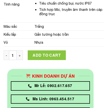
Tiêu chuẩn chống bụi, nước IP67
Tính năng
Tích hợp Mic, truyền âm thanh trên cáp
đồng trục
Màu sắc
Trắng
Kiểu lắp
Gắn tường hoặc trần
Vỏ
Nhựa
CAMERA HIKVISION DS-2CE76D0T-ITPFS quantity
ADD TO CART
KINH DOANH DỰ ÁN
Mr Lễ: 0902.617.657
Ms Linh: 0963.454.517