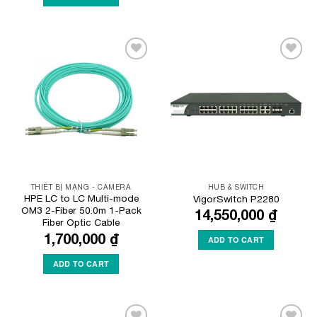
Add to
Add to
Wishlist
Wishlist
THIẾT BỊ MẠNG - CAMERA
HUB & SWITCH
HPE LC to LC Multi-mode
VigorSwitch P2280
OM3 2-Fiber 50.0m 1-Pack
14,550,000
₫
Fiber Optic Cable
1,700,000
₫
ADD TO CART
ADD TO CART