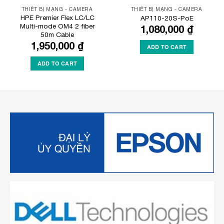
THIẾT BỊ MẠNG - CAMERA
THIẾT BỊ MẠNG - CAMERA
HPE Premier Flex LC/LC
AP110-20S-PoE
Multi-mode OM4 2 fiber
1,080,000
₫
50m Cable
1,950,000
₫
ADD TO CART
ADD TO CART