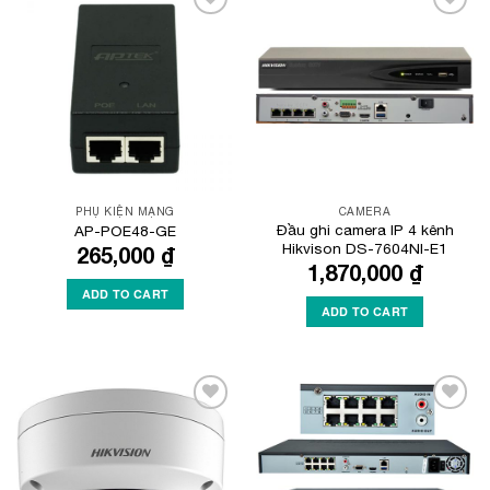
Add to
Add to
Wishlist
Wishlist
PHỤ KIỆN MẠNG
CAMERA
Đầu ghi camera IP 4 kênh
AP-POE48-GE
Hikvison DS-7604NI-E1
265,000
₫
1,870,000
₫
ADD TO CART
ADD TO CART
Add to
Add to
Wishlist
Wishlist