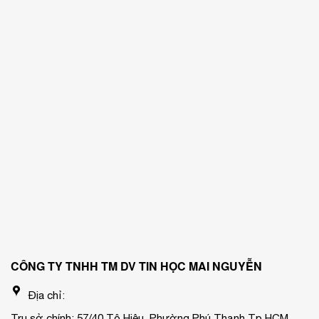
CÔNG TY TNHH TM DV TIN HỌC MAI NGUYỄN
Địa chỉ:
Trụ sở chính: 57/40 Tô Hiệu, Phường Phú Thạnh,Tp.HCM.