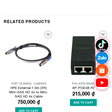
RELATED PRODUCTS
Add to
Add to
Wishlist
Wishlist
THIẾT BỊ MẠNG - CAMERA
PHỤ KIỆN MẠNG
HPE External 1.0m (3ft)
AP-POE48-FE
Mini-SAS HD 4x to Mini-
215,000
₫
SAS HD 4x Cable
750,000
₫
ADD TO CART
ADD TO CART