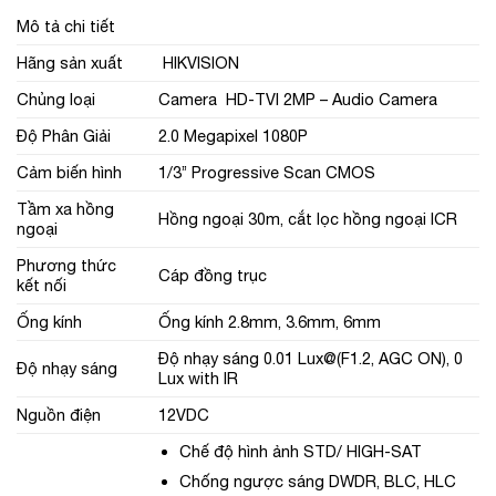
Mô tả chi tiết
Hãng sản xuất
HIKVISION
Chủng loại
Camera HD-TVI 2MP – Audio Camera
Độ Phân Giải
2.0 Megapixel 1080P
Cảm biến hình
1/3’’ Progressive Scan CMOS
Tầm xa hồng
Hồng ngoại 30m, cắt lọc hồng ngoại ICR
ngoại
Phương thức
Cáp đồng trục
kết nối
Ống kính
Ống kính 2.8mm, 3.6mm, 6mm
Độ nhạy sáng 0.01 Lux@(F1.2, AGC ON), 0
Độ nhạy sáng
Lux with IR
Nguồn điện
12VDC
Chế độ hình ảnh STD/ HIGH-SAT
Chống ngược sáng DWDR, BLC, HLC