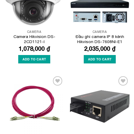
CAMERA
CAMERA
Camera Hikvision DS-
Đầu ghi camera IP 8 kênh
2CD1121-I
Hikvison DS-7608NI-E1
1,078,000
₫
2,035,000
₫
ADD TO CART
ADD TO CART
Add to
Add to
Wishlist
Wishlist