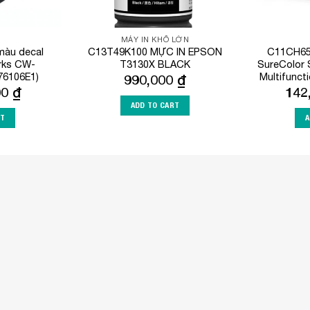
MÁY IN KHỔ LỚN
màu decal
C13T49K100 MỰC IN EPSON
C11CH65
rks CW-
T3130X BLACK
SureColor 
6106E1)
Multifuncti
990,000
₫
00
₫
142
ADD TO CART
RT
A