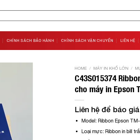
CHÍNH SÁCH BẢO HÀNH
CHÍNH SÁCH VẬN CHUYỂN
LIÊN HỆ
HOME
/
MÁY IN KHỔ LỚN
/
MỰ
C43S015374 Ribbo
Add to
cho máy in Epson
Wishlist
Liên hệ để báo giá
Model: Ribbon Epson TM-
Loại mực: Ribbon in bill tr