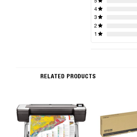
5
4
3
2
1
RELATED PRODUCTS
Add to
Wishlist