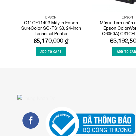
EPSON
EPSON
C11CF11403 Máy in Epson
Máy in tem nhãn 
SureColor SC-T3130, 24-inch
Epson ColorWo
Technical Printer
C6050A( C31CH7
65,170,000
₫
63,192,5
ADD TO CART
ADD TO CA