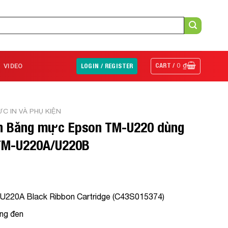
CART /
0
₫
VIDEO
LOGIN / REGISTER
C IN VÀ PHỤ KIỆN
n Băng mực Epson TM-U220 dùng
 TM-U220A/U220B
U220A Black Ribbon Cartridge (C43S015374)
ắng đen