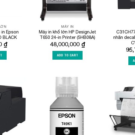
 LỚN
MÁY IN
in Epson
Máy in khổ lớn HP DesignJet
C31CH77
O BLACK
T650 24-in Printer (5HB08A)
nhãn deca
C
00
₫
48,000,000
₫
95
RT
ADD TO CART
A
Add to
Add to
Wishlist
Wishlist