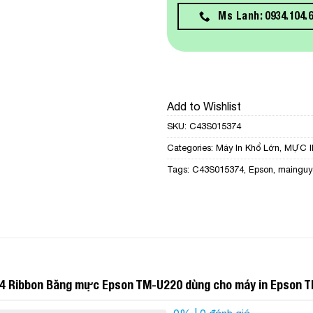
Ms Lanh: 0934.104.
Add to Wishlist
SKU:
C43S015374
Categories:
Máy In Khổ Lớn
,
MỰC I
Tags:
C43S015374
,
Epson
,
mainguy
4 Ribbon Băng mực Epson TM-U220 dùng cho máy in Epson