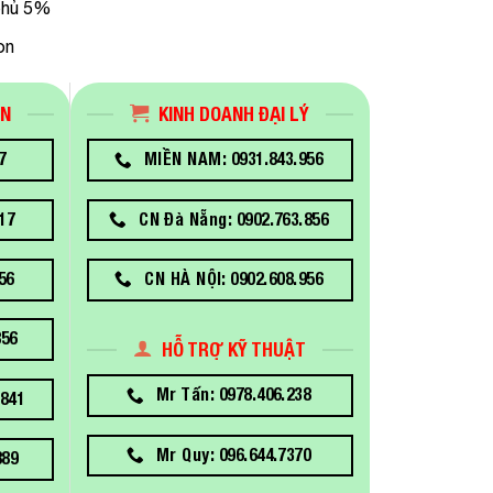
 phủ 5%
on
ÁN
KINH DOANH ĐẠI LÝ
7
MIỀN NAM: 0931.843.956
17
CN Đà Nẵng: 0902.763.856
56
CN HÀ NỘI: 0902.608.956
856
HỖ TRỢ KỸ THUẬT
Mr Tấn: 0978.406.238
841
Mr Quy: 096.644.7370
889