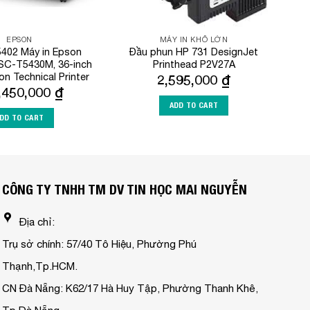
EPSON
MÁY IN KHỔ LỚN
402 Máy in Epson
Đầu phun HP 731 DesignJet
SC-T5430M, 36-inch
Printhead P2V27A
on Technical Printer
2,595,000
₫
,450,000
₫
ADD TO CART
DD TO CART
CÔNG TY TNHH TM DV TIN HỌC MAI NGUYỄN
Địa chỉ:
Trụ sở chính: 57/40 Tô Hiệu, Phường Phú
Thạnh,Tp.HCM.
CN Đà Nẵng: K62/17 Hà Huy Tập, Phường Thanh Khê,