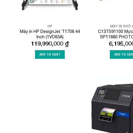
HP
MÁY IN KHỔ
Máy in HP DesignJet T1708 44
C13T591100 Mực 
Inch (1VD83A)
SP11880 PHOT
119,990,000
₫
6,195,0
ADD TO CART
ADD TO CA
Add to
Wishlist