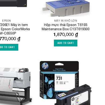
EPSON
MÁY IN KHỔ LỚN
206E1 Máy in tem
Hộp mực thải Epson T6193
l Epson ColorWorks
Maintenance Box C13T619300
W-C6550P
1,870,000
₫
,770,000
₫
ADD TO CART
DD TO CART
Add to
Add to
Wishlist
Wishlist