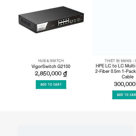
Add to
Wishlist
HUB & SWITCH
THIẾT BỊ MẠNG -
HPE LC to LC Mult
VigorSwitch G2100
2-Fiber 0.5m 1-Pack
2,850,000
₫
Cable
300,00
ADD TO CART
ADD TO CA