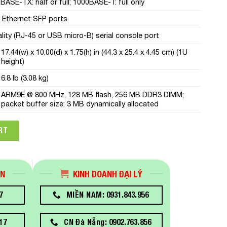
SE-TX: half or full; 1000BASE-T: full only
t Ethernet SFP ports
lity (RJ-45 or USB micro-B) serial console port
17.44(w) x 10.00(d) x 1.75(h) in (44.3 x 25.4 x 4.45 cm) (1U
height)
6.8 lb (3.08 kg)
ARM9E @ 800 MHz, 128 MB flash, 256 MB DDR3 DIMM;
packet buffer size: 3 MB dynamically allocated
ity
RT
ÁN
KINH DOANH ĐẠI LÝ
7
MIỀN NAM: 0931.843.956
17
CN Đà Nẵng: 0902.763.856