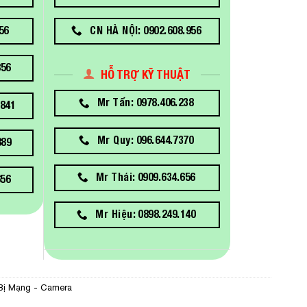
56
CN HÀ NỘI: 0902.608.956
856
HỖ TRỢ KỸ THUẬT
Mr Tấn: 0978.406.238
841
Mr Quy: 096.644.7370
889
Mr Thái: 0909.634.656
656
Mr Hiệu: 0898.249.140
 Bị Mạng - Camera