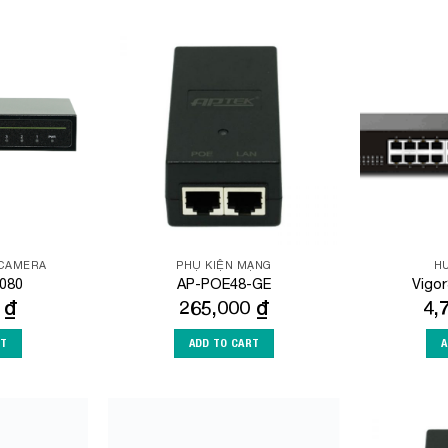
Add to
Add to
Wishlist
Wishlist
 CAMERA
PHỤ KIỆN MẠNG
HU
080
AP-POE48-GE
Vigo
0
₫
265,000
₫
4,
RT
ADD TO CART
A