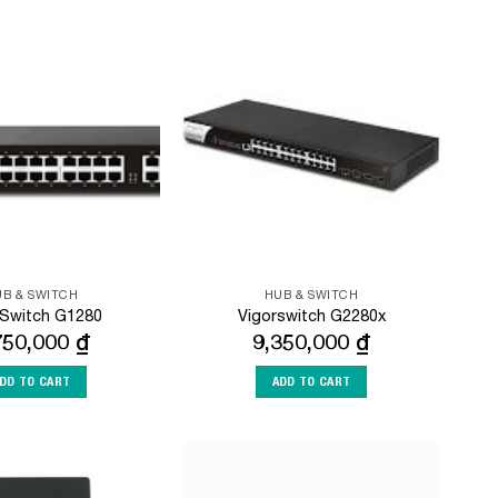
Add to
Add to
Wishlist
Wishlist
B & SWITCH
HUB & SWITCH
rSwitch G1280
Vigorswitch G2280x
750,000
₫
9,350,000
₫
DD TO CART
ADD TO CART