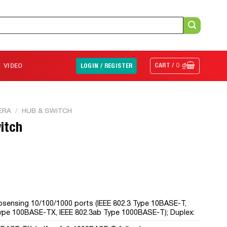
CART /
0
₫
VIDEO
LOGIN / REGISTER
ERA
/
HUB & SWITCH
itch
osensing 10/100/1000 ports (IEEE 802.3 Type 10BASE-T,
Type 100BASE-TX, IEEE 802.3ab Type 1000BASE-T); Duplex: