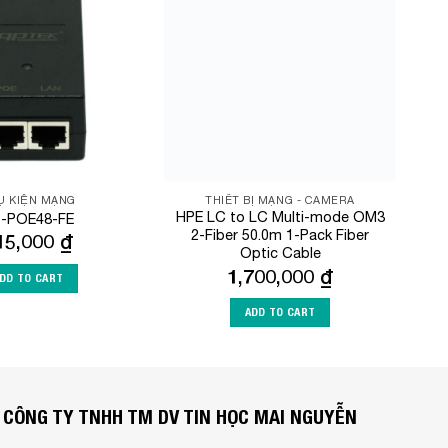
Add to
Add to
Wishlist
Wishlist
Ụ KIỆN MẠNG
THIẾT BỊ MẠNG - CAMERA
HPE LC to LC Multi-mode OM3
-POE48-FE
2-Fiber 50.0m 1-Pack Fiber
15,000
₫
Optic Cable
1,700,000
₫
DD TO CART
ADD TO CART
CÔNG TY TNHH TM DV TIN HỌC MAI NGUYỄN