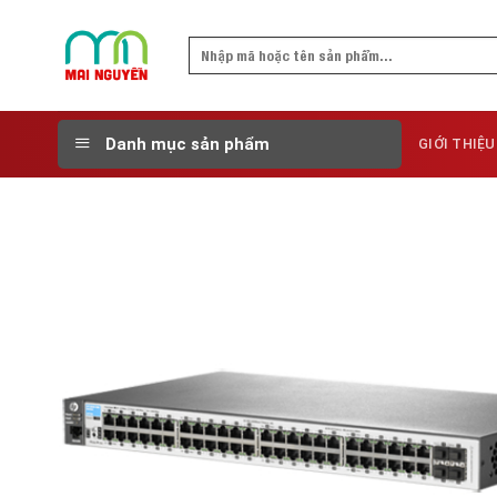
Skip
to
Search
content
for:
Danh mục sản phẩm
GIỚI THIỆU