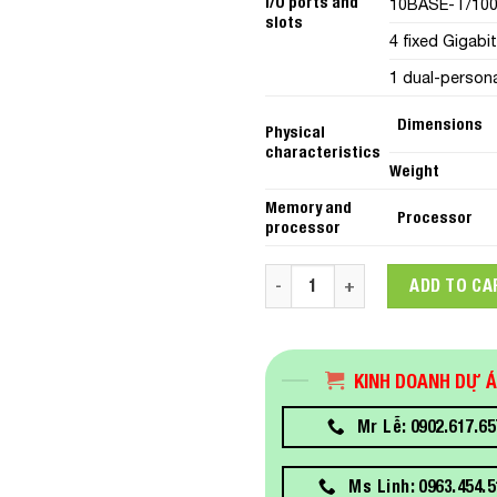
I/O ports and
10BASE-T/100BA
slots
4 fixed Gigabi
1 dual-persona
Dimensions
Physical
characteristics
Weight
Memory and
Processor
processor
Aruba 2530 48G Switch quant
ADD TO CA
KINH DOANH DỰ 
Mr Lễ: 0902.617.65
Ms Linh: 0963.454.5