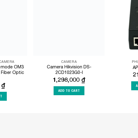
Add to
Add to
Wishlist
Wishlist
 CAMERA
CAMERA
PH
i-mode OM3
Camera Hikvision DS-
AP
 Fiber Optic
2CD1023G0-I
2
1,298,000
₫
0
₫
A
ADD TO CART
RT