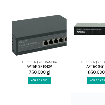
Add to
Wishlist
THIẾT BỊ MẠNG - CAMERA
THIẾT BỊ MẠNG -
APTEK SF1042P
APTEK SG1
750,000
₫
650,00
ADD TO CART
ADD TO CA