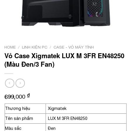
HOME
/
LINH KIỆN PC
/
CASE - VỎ MÁY TÍNH
Vỏ Case Xigmatek LUX M 3FR EN48250
(Màu Đen/3 Fan)
₫
699,000
Thương hiệu
Xigmatek
Tên sản phẩm
LUX M 3FR EN48250
Màu sắc
Đen