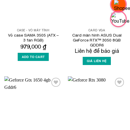
CASE - VỎ MÁY TÍNH
CARD VGA
Vỏ case SAMA 3505 (ATX –
Card màn hình ASUS Dual
3 fan RGB)
GeForce RTX™ 3050 8GB
GDDR6
979,000
₫
Liên hệ để báo giá
ADD TO CART
GIÁ LIÊN HỆ
Add to
Add to
Wishlist
Wishlist