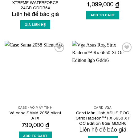
XTREME WATERFORCE
1,099,000
₫
24GB GDDR6X
Liên hệ để báo giá
ADD TO CART
GIÁ LIÊN HỆ
Add to
Add to
Wishlist
Wishlist
CASE - VỎ MÁY TÍNH
CARD VGA
Vỏ case SAMA 2058 silent
Card Màn Hình ASUS ROG
ATX
Strix Radeon™ RX 6650 XT
OC Edition 8GB GDDR6
799,000
₫
Liên hệ để báo giá
ADD TO CART