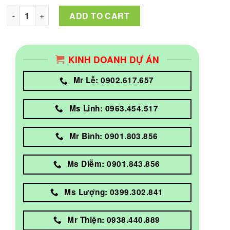
Vỏ Case Xigmatek LUX M 3FR EN48250 (Màu Đen/3 Fan) quant
ADD TO CART
KINH DOANH DỰ ÁN
Mr Lễ: 0902.617.657
Ms Linh: 0963.454.517
Mr Bình: 0901.803.856
Ms Diễm: 0901.843.856
Ms Lượng: 0399.302.841
Mr Thiện: 0938.440.889