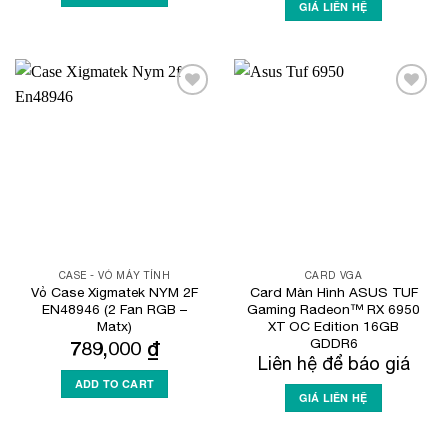
GIÁ LIÊN HỆ
Add to
Add to
Wishlist
Wishlist
CASE - VỎ MÁY TÍNH
CARD VGA
Vỏ Case Xigmatek NYM 2F
Card Màn Hình ASUS TUF
EN48946 (2 Fan RGB –
Gaming Radeon™ RX 6950
Matx)
XT OC Edition 16GB
GDDR6
789,000
₫
Liên hệ để báo giá
ADD TO CART
GIÁ LIÊN HỆ