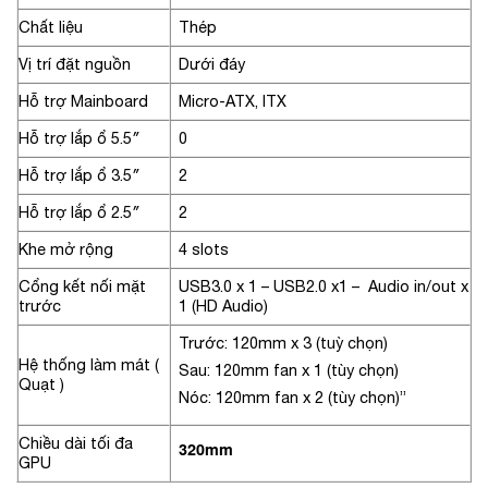
Chất liệu
Thép
Vị trí đặt nguồn
Dưới đáy
Hỗ trợ Mainboard
Micro-ATX, ITX
Hỗ trợ lắp ổ 5.5″
0
Hỗ trợ lắp ổ 3.5″
2
Hỗ trợ lắp ổ 2.5″
2
Khe mở rộng
4 slots
Cổng kết nối mặt
USB3.0 x 1 – USB2.0 x1 – Audio in/out x
trước
1 (HD Audio)
Trước: 120mm x 3 (tuỳ chọn)
Hệ thống làm mát (
Sau: 120mm fan x 1 (tùy chọn)
Quạt )
Nóc: 120mm fan x 2 (tùy chọn)”
Chiều dài tối đa
320mm
GPU