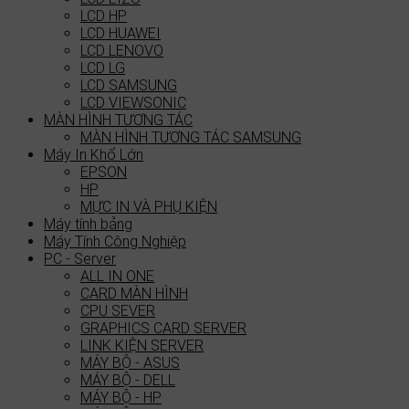
LCD HP
LCD HUAWEI
LCD LENOVO
LCD LG
LCD SAMSUNG
LCD VIEWSONIC
MÀN HÌNH TƯƠNG TÁC
MÀN HÌNH TƯƠNG TÁC SAMSUNG
Máy In Khổ Lớn
EPSON
HP
MỰC IN VÀ PHỤ KIỆN
Máy tính bảng
Máy Tính Công Nghiệp
PC - Server
ALL IN ONE
CARD MÀN HÌNH
CPU SEVER
GRAPHICS CARD SERVER
LINK KIỆN SERVER
MÁY BỘ - ASUS
MÁY BỘ - DELL
MÁY BỘ - HP