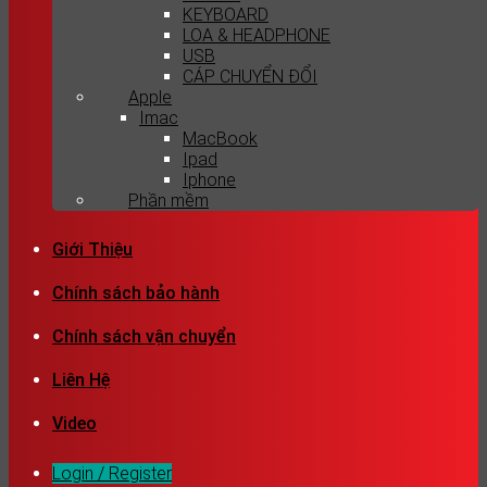
KEYBOARD
LOA & HEADPHONE
USB
CÁP CHUYỂN ĐỔI
Apple
Imac
MacBook
Ipad
Iphone
Phần mềm
Giới Thiệu
Chính sách bảo hành
Chính sách vận chuyển
Liên Hệ
Video
Login / Register