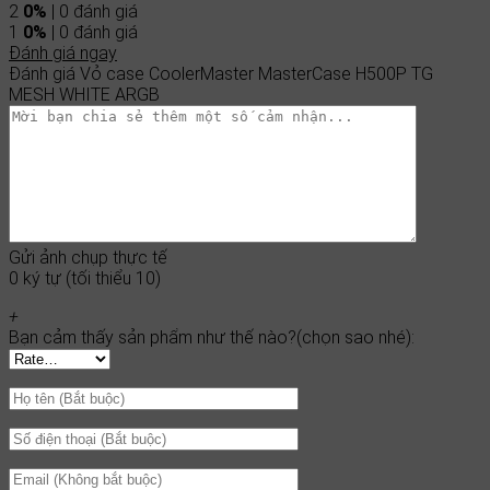
2
0%
| 0 đánh giá
1
0%
| 0 đánh giá
Đánh giá ngay
Đánh giá Vỏ case CoolerMaster MasterCase H500P TG
MESH WHITE ARGB
Gửi ảnh chụp thực tế
0 ký tự (tối thiểu 10)
+
Bạn cảm thấy sản phẩm như thế nào?(chọn sao nhé):