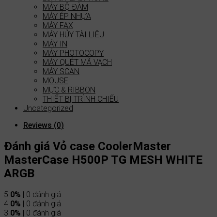
MÁY BỘ ĐÀM
MÁY ÉP NHỰA
MÁY FAX
MÁY HỦY TÀI LIỆU
MÁY IN
MÁY PHOTOCOPY
MÁY QUÉT MÃ VẠCH
MÁY SCAN
MOUSE
MỰC & RIBBON
THIẾT BỊ TRÌNH CHIẾU
Uncategorized
Reviews (0)
Đánh giá Vỏ case CoolerMaster
MasterCase H500P TG MESH WHITE
ARGB
5
0%
| 0 đánh giá
4
0%
| 0 đánh giá
3
0%
| 0 đánh giá