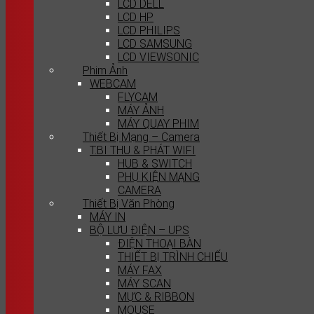
LCD DELL
LCD HP
LCD PHILIPS
LCD SAMSUNG
LCD VIEWSONIC
Phim Ảnh
WEBCAM
FLYCAM
MÁY ẢNH
MÁY QUAY PHIM
Thiết Bị Mạng – Camera
T.BI THU & PHÁT WIFI
HUB & SWITCH
PHỤ KIỆN MẠNG
CAMERA
Thiết Bị Văn Phòng
MÁY IN
BỘ LƯU ĐIỆN – UPS
ĐIỆN THOẠI BÀN
THIẾT BỊ TRÌNH CHIẾU
MÁY FAX
MÁY SCAN
MỰC & RIBBON
MOUSE