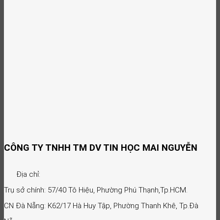
CÔNG TY TNHH TM DV TIN HỌC MAI NGUYỄN
Địa chỉ:
Trụ sở chính: 57/40 Tô Hiệu, Phường Phú Thạnh,Tp.HCM.
CN Đà Nẵng: K62/17 Hà Huy Tập, Phường Thanh Khê, Tp.Đà