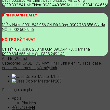
0901.803.856
Ms Diễm: 0901.843.856
Ms Lượng:
WHITE
0399.302.841
Mr Thiện: 0938.440.889
Ms Lanh: 0934.104.656
ARGB
quantity
KINH DOANH ĐẠI LÝ
MIỀN NAM: 0931.843.956
CN Đà Nẵng: 0902.763.856
CN HÀ
NỘI: 0902.608.956
HỖ TRỢ KỸ THUẬT
Mr Tấn: 0978.406.238
Mr Quy: 096.644.7370
Mr Thái:
0909.634.656
Mr Hiệu: 0898.249.140
Add to Wishlist
Categories:
CASE - VỎ MÁY TÍNH
,
Linh Kiện PC
Tags:
case
,
case cooler master
,
vỏ máy tính
Danh mục sản phẩm
Apple
Phụ kiện
BỘ LƯU ĐIỆN