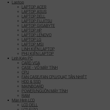
Laptop
LAPTOP ACER
LAPTOP ASUS
LAPTOP DELL
LAPTOP FUJITSU
LAPTOP GIGABYTE
LAPTOP HP
LAPTOP LENOVO
LAPTOP LG
LAPTOP MSI
LINH KIỆN LAPTOP
PHỤ KIỆN LAPTOP
Linh Kiện PC
CARD VGA
CASE - VỎ MÁY TÍNH
CPU
FAN CASE/FAN CPU/QUẠT TẢN NHIỆT
HDD & SSD
MAINBOARD
POWER/NGUỒN MÁY TÍNH
RAM
Màn Hình LCD
LCD DELL
LCD EIZO