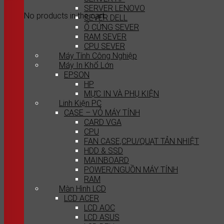
SERVER LENOVO
No products in the cart.
SEVER DELL
Ổ CỨNG SEVER
RAM SEVER
CPU SEVER
Máy Tính Công Nghiệp
Máy In Khổ Lớn
EPSON
HP
MỰC IN VÀ PHỤ KIỆN
Linh Kiện PC
CASE – VỎ MÁY TÍNH
CARD VGA
CPU
FAN CASE,CPU/QUẠT TẢN NHIỆT
HDD & SSD
MAINBOARD
POWER/NGUỒN MÁY TÍNH
RAM
Màn Hình LCD
LCD ACER
LCD AOC
LCD ASUS