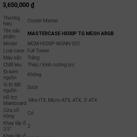
3,650,000
₫
Thương
Cooler Master
hiệu
Tên sản
MASTERCASE H500P TG MESH ARGB
phẩm
Model
MCM-H500P-WGNN-S01
Loại case
Full Tower
Màu sắc
Trắng
Chất liệu
Thép / Kính cường lực
Đi kèm
Không
nguồn
Vị trí đặt
Dưới
nguồn
Hỗ trợ
Mini-ITX, Micro-ATX, ATX, E-ATX
Mainboard
Cửa sổ
Có
hông
Khay lắp ổ
2
3.5″
Khay lắp ổ