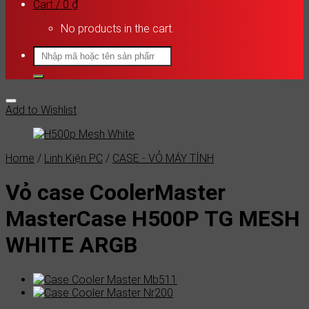
Cart /
0
₫
No products in the cart.
Search
for:
Add to Wishlist
Home
/
Linh Kiện PC
/
CASE - VỎ MÁY TÍNH
Vỏ case CoolerMaster
MasterCase H500P TG MESH
WHITE ARGB