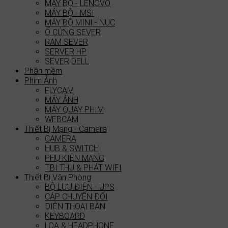
MÁY BỘ - LENOVO
MÁY BỘ - MSI
MÁY BỘ MINI - NUC
Ổ CỨNG SEVER
RAM SEVER
SERVER HP
SEVER DELL
Phần mềm
Phim Ảnh
FLYCAM
MÁY ẢNH
MÁY QUAY PHIM
WEBCAM
Thiết Bị Mạng - Camera
CAMERA
HUB & SWITCH
PHỤ KIỆN MẠNG
T.BI THU & PHÁT WIFI
Thiết Bị Văn Phòng
BỘ LƯU ĐIỆN - UPS
CÁP CHUYỂN ĐỔI
ĐIỆN THOẠI BÀN
KEYBOARD
LOA & HEADPHONE