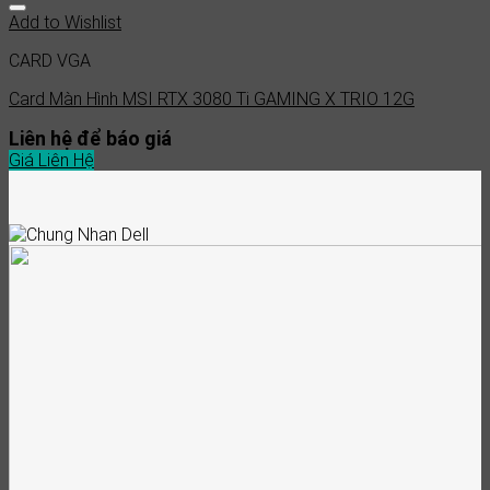
Add to Wishlist
CARD VGA
Card Màn Hình MSI RTX 3080 Ti GAMING X TRIO 12G
Liên hệ để báo giá
Giá Liên Hệ