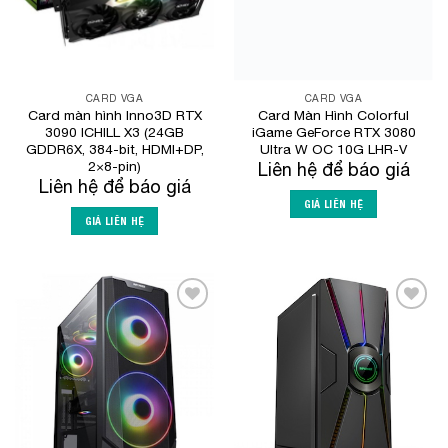
CARD VGA
CARD VGA
Card màn hình Inno3D RTX
Card Màn Hình Colorful
3090 ICHILL X3 (24GB
iGame GeForce RTX 3080
GDDR6X, 384-bit, HDMI+DP,
Ultra W OC 10G LHR-V
2×8-pin)
Liên hệ để báo giá
Liên hệ để báo giá
GIÁ LIÊN HỆ
GIÁ LIÊN HỆ
Add to
Add to
Wishlist
Wishlist