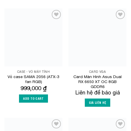
Add to
Add to
Wishlist
Wishlist
CASE - VỎ MÁY TÍNH
CARD VGA
Vỏ case SAMA 2056 (ATX-3
Card Màn Hình Asus Dual
fan RGB)
RX 6650 XT OC 8GB
GDDR6
999,000
₫
Liên hệ để báo giá
ADD TO CART
GIÁ LIÊN HỆ