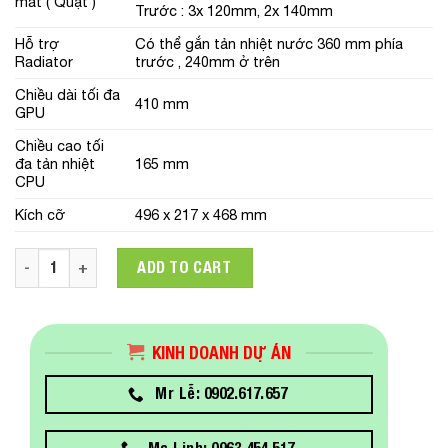
mát ( Quạt )
Trước : 3x 120mm, 2x 140mm
Hỗ trợ
Có thể gắn tản nhiệt nước 360 mm phía
Radiator
trước , 240mm ở trên
Chiều dài tối đa
410 mm
GPU
Chiều cao tối
đa tản nhiệt
165 mm
CPU
Kích cỡ
496 x 217 x 468 mm
Vỏ case Cooler Master MB520 TG RED TRIM quantity
ADD TO CART
KINH DOANH DỰ ÁN
Mr Lễ: 0902.617.657
Ms Linh: 0963.454.517