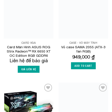
Add to
Add to
Wishlist
Wishlist
CARD VGA
CASE - VỎ MÁY TÍNH
Card Màn Hình ASUS ROG
Vỏ case SAMA 2055 (ATX-3
Strix Radeon™ RX 6650 XT
fan RGB)
OC Edition 8GB GDDR6
949,000
₫
Liên hệ để báo giá
ADD TO CART
GIÁ LIÊN HỆ
Add to
Add to
Wishlist
Wishlist