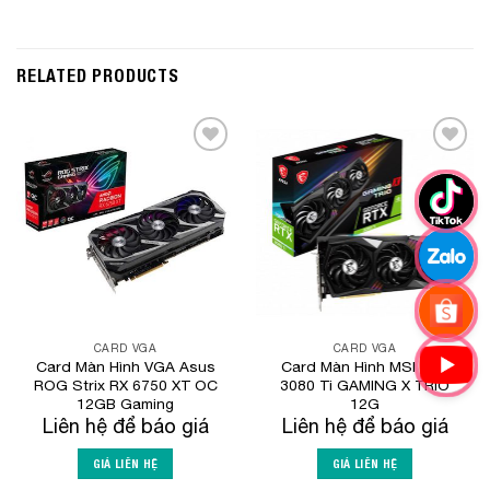
RELATED PRODUCTS
Add to
Add to
Wishlist
Wishlist
CARD VGA
CARD VGA
Card Màn Hình VGA Asus
Card Màn Hình MSI RTX
ROG Strix RX 6750 XT OC
3080 Ti GAMING X TRIO
12GB Gaming
12G
Liên hệ để báo giá
Liên hệ để báo giá
GIÁ LIÊN HỆ
GIÁ LIÊN HỆ