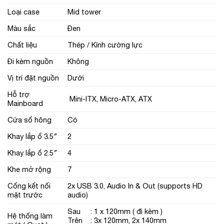
Loại case
Mid tower
Màu sắc
Đen
Chất liệu
Thép / Kính cường lực
Đi kèm nguồn
Không
Vị trí đặt nguồn
Dưới
Hỗ trợ
Mini-ITX, Micro-ATX, ATX
Mainboard
Cửa sổ hông
Có
Khay lắp ổ 3.5″
2
Khay lắp ổ 2.5″
4
Khe mở rộng
7
Cổng kết nối
2x USB 3.0, Audio In & Out (supports HD
mặt trước
audio)
Sau : 1 x 120mm ( đi kèm )
Hệ thống làm
Trên : 3x 120mm, 2x 140mm