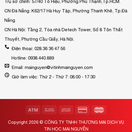
Trụ sở chính: 57/40 Tô Hiệu, Phường Phú Thạnh,Tp.HCM.
CN Đà Nẵng: K62/17 Hà Huy Tập, Phường Thanh Khê, Tp.Đà
Nẵng.
CN Hà Nội: Tầng 2, Tòa nhà Detech Tower, Số 8 Tôn Thất
Thuyết, Phường Cầu Giấy, Hà Nội.
Điện thoại: 028.36 36 47 56
Hotline: 0938.440.889
Email: mainguyen@vitinhmainguyen.com
Giờ làm việc: Thứ 2 - Thứ 7: 08:00 - 17:30
Copyright 2026 ©
CÔNG TY TNHH THƯƠNG MẠI DỊCH VỤ
TIN HỌC MAI NGUYỄN