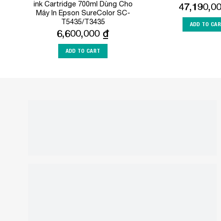
ink Cartridge 700ml Dùng Cho
47,190,0
Máy In Epson SureColor SC-
T5435/T3435
ADD TO CA
6,600,000
₫
ADD TO CART