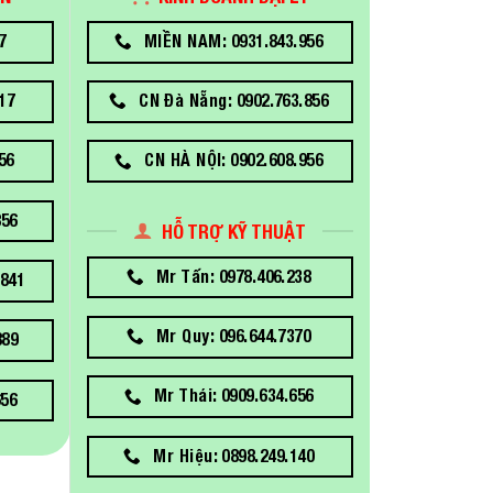
7
MIỀN NAM: 0931.843.956
17
CN Đà Nẵng: 0902.763.856
56
CN HÀ NỘI: 0902.608.956
856
HỖ TRỢ KỸ THUẬT
Mr Tấn: 0978.406.238
841
Mr Quy: 096.644.7370
889
Mr Thái: 0909.634.656
656
Mr Hiệu: 0898.249.140