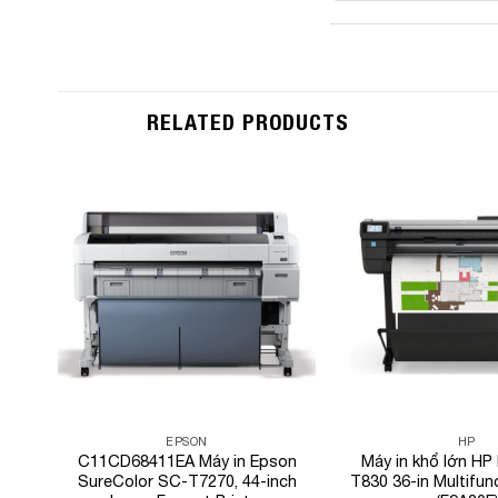
RELATED PRODUCTS
Add to
Wishlist
EPSON
HP
C11CD68411EA Máy in Epson
Máy in khổ lớn HP
SureColor SC-T7270, 44-inch
T830 36-in Multifunc