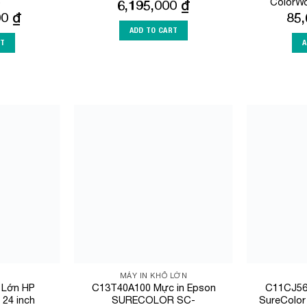
)
ColorW
6,195,000
₫
00
₫
85
ADD TO CART
RT
A
Add to
Add to
Wishlist
Wishlist
MÁY IN KHỔ LỚN
ổ Lớn HP
C13T40A100 Mực in Epson
C11CJ56
 24 inch
SURECOLOR SC-
SureColor