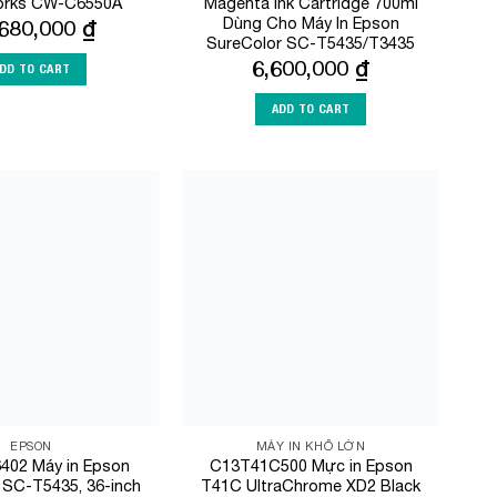
orks CW-C6550A
Magenta ink Cartridge 700ml
Dùng Cho Máy In Epson
,680,000
₫
SureColor SC-T5435/T3435
6,600,000
₫
DD TO CART
ADD TO CART
Add to
Add to
Wishlist
Wishlist
EPSON
MÁY IN KHỔ LỚN
402 Máy in Epson
C13T41C500 Mực in Epson
 SC-T5435, 36-inch
T41C UltraChrome XD2 Black