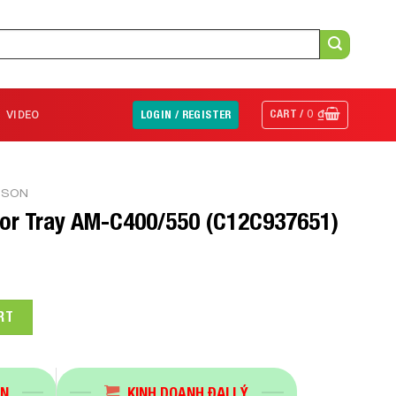
CART /
0
₫
VIDEO
LOGIN / REGISTER
PSON
for Tray AM-C400/550 (C12C937651)
M-C400/550 (C12C937651) quantity
RT
ÁN
KINH DOANH ĐẠI LÝ