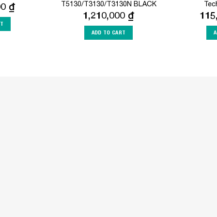
T5130/T3130/T3130N BLACK
Tech
00
₫
1,210,000
₫
115
RT
ADD TO CART
A