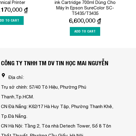
nical Printer
ink Cartridge 700ml Dùng Cho
Máy In Epson SureColor SC-
,170,000
₫
T5435/T3435
6,600,000
₫
DD TO CART
ADD TO CART
CÔNG TY TNHH TM DV TIN HỌC MAI NGUYỄN
Địa chỉ:
Trụ sở chính: 57/40 Tô Hiệu, Phường Phú
Thạnh,Tp.HCM.
CN Đà Nẵng: K62/17 Hà Huy Tập, Phường Thanh Khê,
Tp.Đà Nẵng.
CN Hà Nội: Tầng 2, Tòa nhà Detech Tower, Số 8 Tôn
Thất Thuyết, Phường Cầu Giấy, Hà Nội.