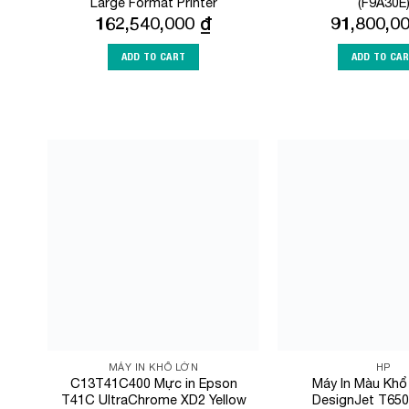
Large Format Printer
(F9A30E
162,540,000
₫
91,800,0
ADD TO CART
ADD TO CA
Add to
Wishlist
MÁY IN KHỔ LỚN
HP
C13T41C400 Mực in Epson
Máy In Màu Kh
T41C UltraChrome XD2 Yellow
DesignJet T650