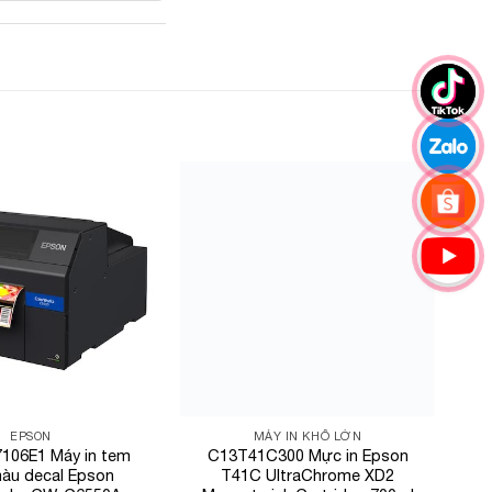
Add to
Add to
Wishlist
Wishlist
EPSON
MÁY IN KHỔ LỚN
106E1 Máy in tem
C13T41C300 Mực in Epson
àu decal Epson
T41C UltraChrome XD2