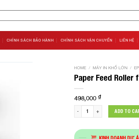
CHÍNH SÁCH BẢO HÀNH
CHÍNH SÁCH VẬN CHUYỂN
LIÊN HỆ
HOME
/
MÁY IN KHỔ LỚN
/
E
Paper Feed Roller 
Add to
Wishlist
₫
498,000
Paper Feed Roller for Tray A
ADD TO CA
KINH DOANH DỰ 