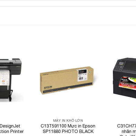
Add to
Add to
Wishlist
Wishlist
MÁY IN KHỔ LỚN
 DesignJet
C13T591100 Mực in Epson
C31CH77
tion Printer
SP11880 PHOTO BLACK
nhãn m