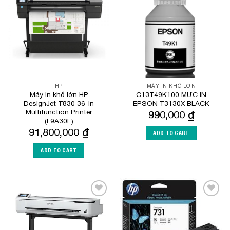
Add to
Add to
Wishlist
Wishlist
HP
MÁY IN KHỔ LỚN
Máy in khổ lớn HP
C13T49K100 MỰC IN
DesignJet T830 36-in
EPSON T3130X BLACK
Multifunction Printer
990,000
₫
(F9A30E)
91,800,000
₫
ADD TO CART
ADD TO CART
Add to
Add to
Wishlist
Wishlist