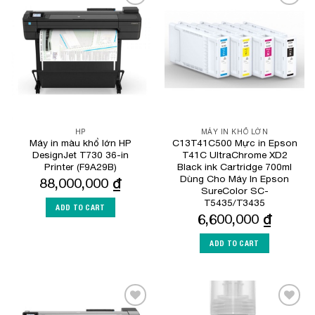
Add to
Add to
Wishlist
Wishlist
HP
MÁY IN KHỔ LỚN
Máy in màu khổ lớn HP
C13T41C500 Mực in Epson
DesignJet T730 36-in
T41C UltraChrome XD2
Printer (F9A29B)
Black ink Cartridge 700ml
Dùng Cho Máy In Epson
88,000,000
₫
SureColor SC-
T5435/T3435
ADD TO CART
6,600,000
₫
ADD TO CART