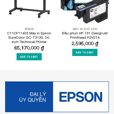
EPSON
MÁY IN KHỔ LỚN
C11CF11403 Máy in Epson
Đầu phun HP 731 DesignJet
SureColor SC-T3130, 24-
Printhead P2V27A
inch Technical Printer
2,595,000
₫
65,170,000
₫
ADD TO CART
ADD TO CART