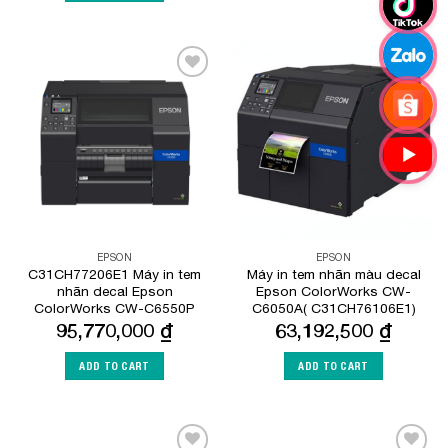
Add to
Add to
Wishlist
Wishlist
EPSON
EPSON
C31CH77206E1 Máy in tem
Máy in tem nhãn màu decal
nhãn decal Epson
Epson ColorWorks CW-
ColorWorks CW-C6550P
C6050A( C31CH76106E1)
95,770,000
₫
63,192,500
₫
ADD TO CART
ADD TO CART