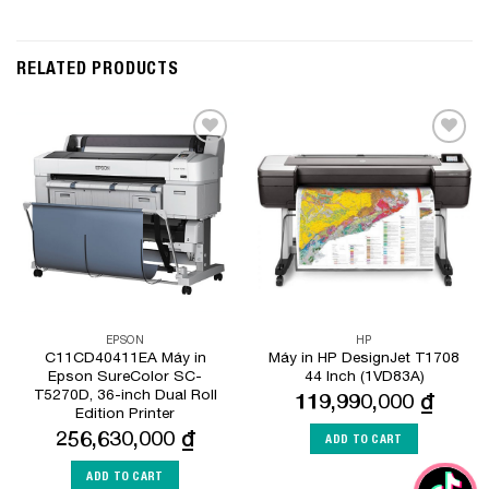
RELATED PRODUCTS
Add to
Add to
Wishlist
Wishlist
EPSON
HP
C11CD40411EA Máy in
Máy in HP DesignJet T1708
Epson SureColor SC-
44 Inch (1VD83A)
T5270D, 36-inch Dual Roll
119,990,000
₫
Edition Printer
256,630,000
₫
ADD TO CART
ADD TO CART