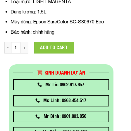
Loại mực: LIGHT MAGENTA
Dung lượng: 1.5L
Máy dùng: Epson SureColor SC-S80670 Eco
Bảo hành: chính hãng
C13T45P600 Mực In Epson T45P 1.5L INK PACK(LIGHT MAGEN
ADD TO CART
KINH DOANH DỰ ÁN
Mr Lễ: 0902.617.657
Ms Linh: 0963.454.517
Mr Bình: 0901.803.856