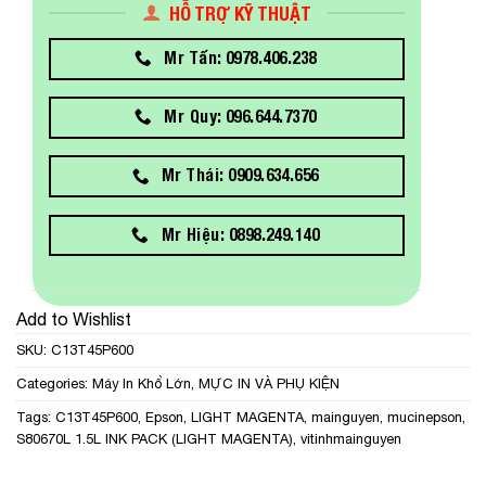
HỖ TRỢ KỸ THUẬT
Mr Tấn: 0978.406.238
Mr Quy: 096.644.7370
Mr Thái: 0909.634.656
Mr Hiệu: 0898.249.140
Add to Wishlist
SKU:
C13T45P600
Categories:
Máy In Khổ Lớn
,
MỰC IN VÀ PHỤ KIỆN
Tags:
C13T45P600
,
Epson
,
LIGHT MAGENTA
,
mainguyen
,
mucinepson
,
S80670L 1.5L INK PACK (LIGHT MAGENTA)
,
vitinhmainguyen