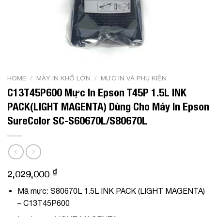
HOME
/
MÁY IN KHỔ LỚN
/
MỰC IN VÀ PHỤ KIỆN
C13T45P600 Mực In Epson T45P 1.5L INK
PACK(LIGHT MAGENTA) Dùng Cho Máy In Epson
SureColor SC-S60670L/S80670L
₫
2,029,000
Mã mực: S80670L 1.5L INK PACK (LIGHT MAGENTA)
– C13T45P600