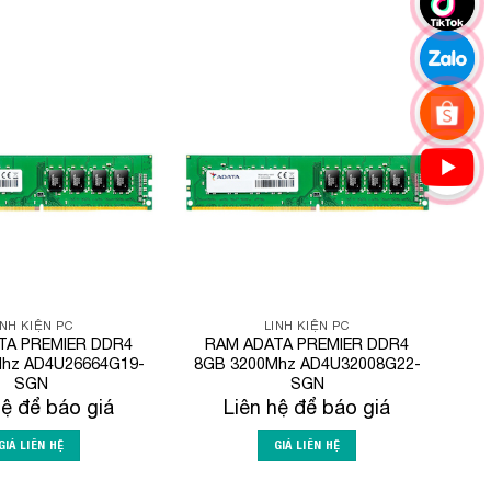
Add to
Add to
Wishlist
Wishlist
INH KIỆN PC
LINH KIỆN PC
TA PREMIER DDR4
RAM ADATA PREMIER DDR4
hz AD4U26664G19-
8GB 3200Mhz AD4U32008G22-
SGN
SGN
hệ để báo giá
Liên hệ để báo giá
GIÁ LIÊN HỆ
GIÁ LIÊN HỆ