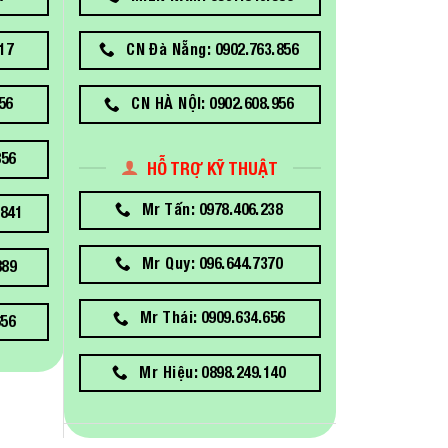
17
CN Đà Nẵng: 0902.763.856
56
CN HÀ NỘI: 0902.608.956
856
HỖ TRỢ KỸ THUẬT
Mr Tấn: 0978.406.238
841
Mr Quy: 096.644.7370
889
Mr Thái: 0909.634.656
656
Mr Hiệu: 0898.249.140