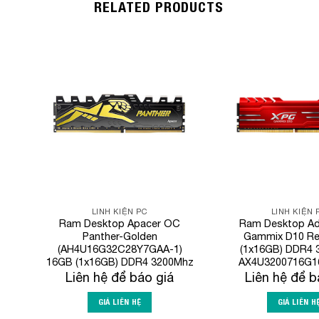
RELATED PRODUCTS
Add to
Wishlist
LINH KIỆN PC
LINH KIỆN 
Ram Desktop Apacer OC
Ram Desktop A
Panther-Golden
Gammix D10 R
(AH4U16G32C28Y7GAA-1)
(1x16GB) DDR4 
16GB (1x16GB) DDR4 3200Mhz
AX4U3200716G1
Liên hệ để báo giá
Liên hệ để b
GIÁ LIÊN HỆ
GIÁ LIÊN H