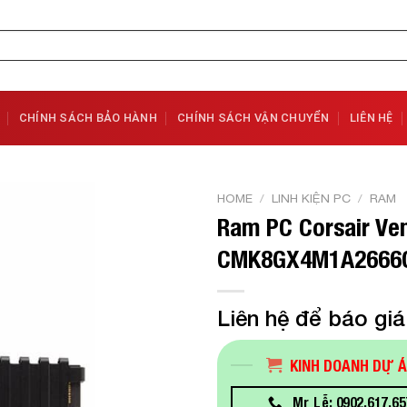
CHÍNH SÁCH BẢO HÀNH
CHÍNH SÁCH VẬN CHUYỂN
LIÊN HỆ
HOME
/
LINH KIỆN PC
/
RAM
Ram PC Corsair V
Add to
CMK8GX4M1A2666
Wishlist
Liên hệ để báo giá
KINH DOANH DỰ 
Mr Lễ: 0902.617.65