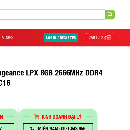
CART /
0
₫
VIDEO
LOGIN / REGISTER
engeance LPX 8GB 2666MHz DDR4
C16
ÁN
KINH DOANH ĐẠI LÝ
7
MIỀN NAM: 0931.843.956