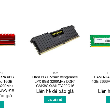
Add to
Add to
Wishlist
Wishlist
PC
RAM
L
data XPG
Ram PC Corsair Vengeance
RAM ADA
ed 16GB
LPX 8GB 3200MHz DDR4
4GB 2666M
3200Mhz
CMK8GX4M1E3200C16
6A-SR10
Liên hệ để báo giá
Liên 
áo giá
GIÁ LIÊN HỆ
Ệ