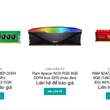
Add to
Add to
Wishlist
Wishlist
PC
LINH KIỆN PC
L
IER DDR4
Ram Apacer NOX RGB 8GB
RAM ADAT
Mhz
DDR4 bus 3200 (màu đen)
8GB (1x8
22-SGN
(Đỏ) AX4
Liên hệ để báo giá
áo giá
Liên 
GIÁ LIÊN HỆ
Ệ