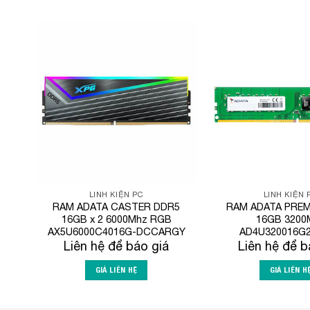
Add to
Wishlist
LINH KIỆN PC
LINH KIỆN 
RAM ADATA CASTER DDR5
RAM ADATA PREM
16GB x 2 6000Mhz RGB
16GB 3200
AX5U6000C4016G-DCCARGY
AD4U320016G
Liên hệ để báo giá
Liên hệ để b
GIÁ LIÊN HỆ
GIÁ LIÊN H