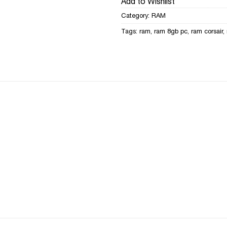
Add to Wishlist
Category:
RAM
Tags:
ram
,
ram 8gb pc
,
ram corsair
,