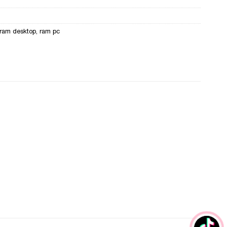
ram desktop
,
ram pc