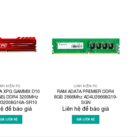
Add to
Add to
Wishlist
Wishlist
INH KIỆN PC
LINH KIỆN PC
A XPG GAMMIX D10
RAM ADATA PREMIER DDR4
GB) DDR4 3200MHz
8GB 2666Mhz AD4U26668G19-
U32008G16A-SR10
SGN
hệ để báo giá
Liên hệ để báo giá
GIÁ LIÊN HỆ
GIÁ LIÊN HỆ