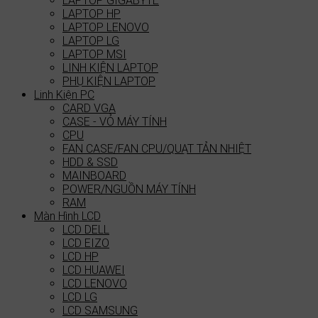
LAPTOP GIGABYTE
LAPTOP HP
LAPTOP LENOVO
LAPTOP LG
LAPTOP MSI
LINH KIỆN LAPTOP
PHỤ KIỆN LAPTOP
Linh Kiện PC
CARD VGA
CASE - VỎ MÁY TÍNH
CPU
FAN CASE/FAN CPU/QUẠT TẢN NHIỆT
HDD & SSD
MAINBOARD
POWER/NGUỒN MÁY TÍNH
RAM
Màn Hình LCD
LCD DELL
LCD EIZO
LCD HP
LCD HUAWEI
LCD LENOVO
LCD LG
LCD SAMSUNG