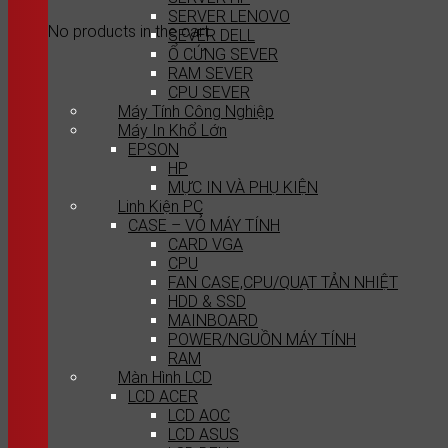
SERVER LENOVO
No products in the cart.
SEVER DELL
Ổ CỨNG SEVER
RAM SEVER
CPU SEVER
Máy Tính Công Nghiệp
Máy In Khổ Lớn
EPSON
HP
MỰC IN VÀ PHỤ KIỆN
Linh Kiện PC
CASE – VỎ MÁY TÍNH
CARD VGA
CPU
FAN CASE,CPU/QUẠT TẢN NHIỆT
HDD & SSD
MAINBOARD
POWER/NGUỒN MÁY TÍNH
RAM
Màn Hình LCD
LCD ACER
LCD AOC
LCD ASUS