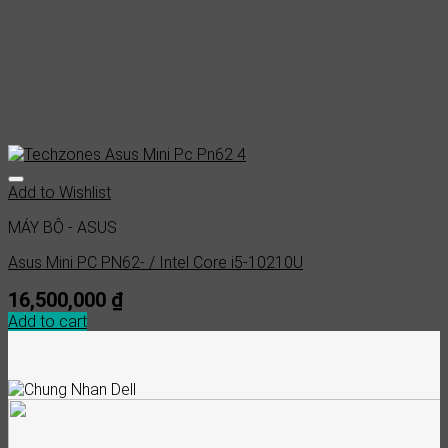
Add to Wishlist
MÁY BỘ - ASUS
Asus Mini PC PN62- / Intel Core i5-10210U
16,500,000
₫
Add to cart