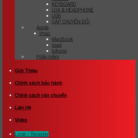
KEYBOARD
LOA & HEADPHONE
USB
CÁP CHUYỂN ĐỔI
Apple
Imac
MacBook
Ipad
Iphone
Phần mềm
Giới Thiệu
Chính sách bảo hành
Chính sách vận chuyển
Liên Hệ
Video
Login / Register