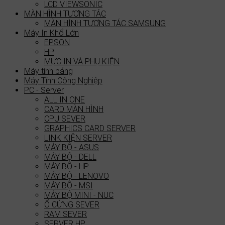
LCD VIEWSONIC
MÀN HÌNH TƯƠNG TÁC
MÀN HÌNH TƯƠNG TÁC SAMSUNG
Máy In Khổ Lớn
EPSON
HP
MỰC IN VÀ PHỤ KIỆN
Máy tính bảng
Máy Tính Công Nghiệp
PC - Server
ALL IN ONE
CARD MÀN HÌNH
CPU SEVER
GRAPHICS CARD SERVER
LINK KIỆN SERVER
MÁY BỘ - ASUS
MÁY BỘ - DELL
MÁY BỘ - HP
MÁY BỘ - LENOVO
MÁY BỘ - MSI
MÁY BỘ MINI - NUC
Ổ CỨNG SEVER
RAM SEVER
SERVER HP