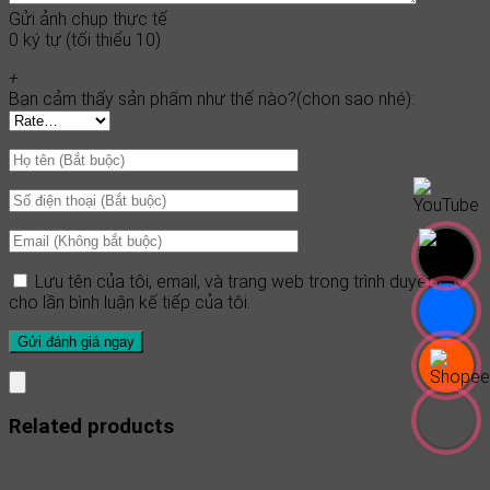
Gửi ảnh chụp thực tế
0 ký tự (tối thiểu 10)
+
Bạn cảm thấy sản phẩm như thế nào?(chọn sao nhé):
Lưu tên của tôi, email, và trang web trong trình duyệt này
cho lần bình luận kế tiếp của tôi.
Related products