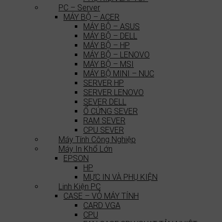
PC – Server
MÁY BỘ – ACER
MÁY BỘ – ASUS
MÁY BỘ – DELL
MÁY BỘ – HP
MÁY BỘ – LENOVO
MÁY BỘ – MSI
MÁY BỘ MINI – NUC
SERVER HP
SERVER LENOVO
SEVER DELL
Ổ CỨNG SEVER
RAM SEVER
CPU SEVER
Máy Tính Công Nghiệp
Máy In Khổ Lớn
EPSON
HP
MỰC IN VÀ PHỤ KIỆN
Linh Kiện PC
CASE – VỎ MÁY TÍNH
CARD VGA
CPU