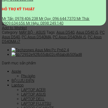
HỖ TRỢ KỸ THUẬT
Mr Tấn: 0978.406.238
Mr Quy: 096.644.7370
Mr Thái:
0909.634.656
Mr Hiệu: 0898.249.140
Add to Wishlist
Category:
MÁY BỘ - ASUS
Tags:
Asus D540
,
Asus D540 i5
,
PC
Asus D540
,
PC Asus D540MA
,
PC Asus D540MA i5
,
PC Asus
D540MA i7
Danh mục sản phẩm
Apple
Phụ kiện
BỘ LƯU ĐIỆN
Laptop
LAPTOP ACER
LAPTOP ASUS
LAPTOP DELL
LAPTOP FUJITSU