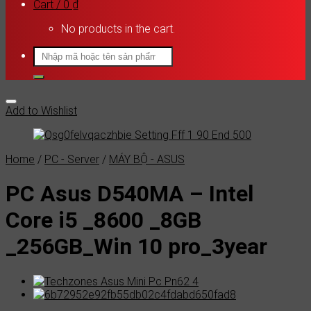
Cart /
0
₫
No products in the cart.
Search
for:
Add to Wishlist
Home
/
PC - Server
/
MÁY BỘ - ASUS
PC Asus D540MA – Intel
Core i5 _8600 _8GB
_256GB_Win 10 pro_3year