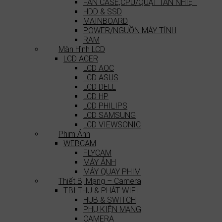
FAN CASE,CPU/QUẠT TẢN NHIỆT
HDD & SSD
MAINBOARD
POWER/NGUỒN MÁY TÍNH
RAM
Màn Hình LCD
LCD ACER
LCD AOC
LCD ASUS
LCD DELL
LCD HP
LCD PHILIPS
LCD SAMSUNG
LCD VIEWSONIC
Phim Ảnh
WEBCAM
FLYCAM
MÁY ẢNH
MÁY QUAY PHIM
Thiết Bị Mạng – Camera
T.BI THU & PHÁT WIFI
HUB & SWITCH
PHỤ KIỆN MẠNG
CAMERA