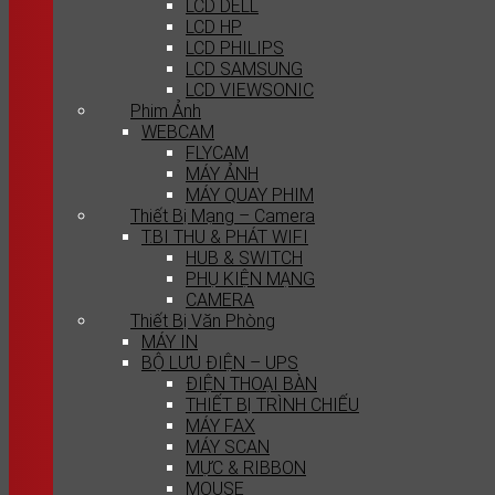
LCD DELL
LCD HP
LCD PHILIPS
LCD SAMSUNG
LCD VIEWSONIC
Phim Ảnh
WEBCAM
FLYCAM
MÁY ẢNH
MÁY QUAY PHIM
Thiết Bị Mạng – Camera
T.BI THU & PHÁT WIFI
HUB & SWITCH
PHỤ KIỆN MẠNG
CAMERA
Thiết Bị Văn Phòng
MÁY IN
BỘ LƯU ĐIỆN – UPS
ĐIỆN THOẠI BÀN
THIẾT BỊ TRÌNH CHIẾU
MÁY FAX
MÁY SCAN
MỰC & RIBBON
MOUSE