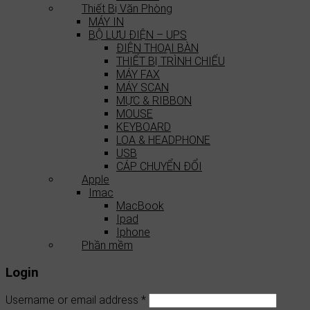
Thiết Bị Văn Phòng
MÁY IN
BỘ LƯU ĐIỆN – UPS
ĐIỆN THOẠI BÀN
THIẾT BỊ TRÌNH CHIẾU
MÁY FAX
MÁY SCAN
MỰC & RIBBON
MOUSE
KEYBOARD
LOA & HEADPHONE
USB
CÁP CHUYỂN ĐỔI
Apple
Imac
MacBook
Ipad
Iphone
Phần mềm
Login
Username or email address
*