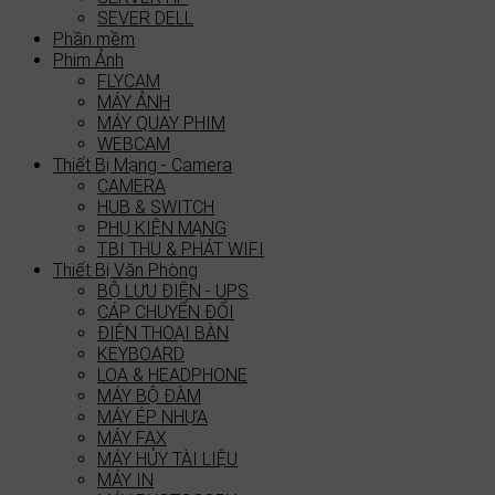
SEVER DELL
Phần mềm
Phim Ảnh
FLYCAM
MÁY ẢNH
MÁY QUAY PHIM
WEBCAM
Thiết Bị Mạng - Camera
CAMERA
HUB & SWITCH
PHỤ KIỆN MẠNG
T.BI THU & PHÁT WIFI
Thiết Bị Văn Phòng
BỘ LƯU ĐIỆN - UPS
CÁP CHUYỂN ĐỔI
ĐIỆN THOẠI BÀN
KEYBOARD
LOA & HEADPHONE
MÁY BỘ ĐÀM
MÁY ÉP NHỰA
MÁY FAX
MÁY HỦY TÀI LIỆU
MÁY IN