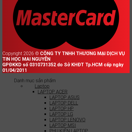
Copyright 2026 ©
CÔNG TY TNHH THƯƠNG MẠI DỊCH VỤ
TIN HỌC MAI NGUYỄN
GPĐKKD số 0310731352 do Sở KHĐT Tp.HCM cấp ngày
01/04/2011
Danh mục sản phẩm
Laptop
LAPTOP ACER
LAPTOP ASUS
LAPTOP DELL
LAPTOP HP
LAPTOP LG
LAPTOP LENOVO
LAPTOP MSI
PHỤ KIỆN LAPTOP