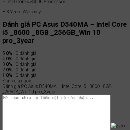
– Intel Core i5-8600 Processor
– 3 Years Warranty
Đánh giá PC Asus D540MA – Intel Core
i5 _8600 _8GB _256GB_Win 10
pro_3year
5
0%
| 0 đánh giá
4
0%
| 0 đánh giá
3
0%
| 0 đánh giá
2
0%
| 0 đánh giá
1
0%
| 0 đánh giá
Đánh giá ngay
Đánh giá PC Asus D540MA – Intel Core i5 _8600 _8GB
_256GB_Win 10 pro_3year