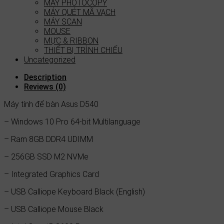
MÁY PHOTOCOPY
MÁY QUÉT MÃ VẠCH
MÁY SCAN
MOUSE
MỰC & RIBBON
THIẾT BỊ TRÌNH CHIẾU
Uncategorized
Description
Reviews (0)
Máy tính để bàn Asus D540
– Windows 10 Pro 64-bit Multilanguage
– Ram 8GB DDR4 UDIMM
– 256GB SSD M2 NVMe
– Integrated Graphics Card
– USB Calliope Keyboard Black (English)
– USB Calliope Mouse Black