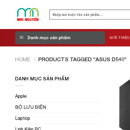
Skip
to
Search
content
for:
Danh mục sản phẩm
GIỚI THIỆU
HOME
/
PRODUCTS TAGGED “ASUS D540”
DANH MỤC SẢN PHẨM
Apple
BỘ LƯU ĐIỆN
Laptop
Linh Kiện PC