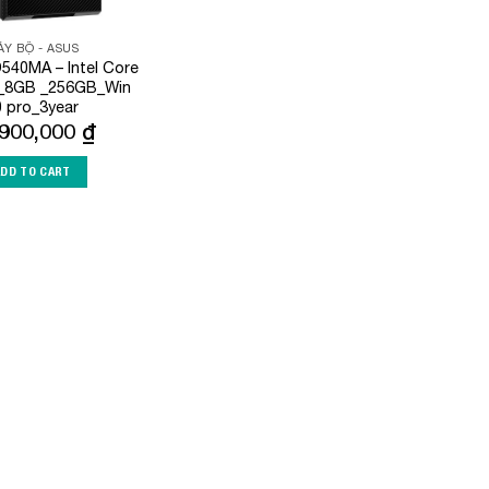
Y BỘ - ASUS
540MA – Intel Core
 _8GB _256GB_Win
0 pro_3year
,900,000
₫
ADD TO CART