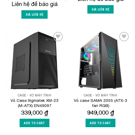
Liên hệ để báo giá
GIÁ LIÊN HỆ
GIÁ LIÊN HỆ
Add to
Add to
Wishlist
Wishlist
CASE - VỎ MÁY TÍNH
CASE - VỎ MÁY TÍNH
Vỏ Case Xigmatek XM-23
Vỏ case SAMA 2055 (ATX-3
(M-ATX) EN49097
fan RGB)
339,000
₫
949,000
₫
ADD TO CART
ADD TO CART