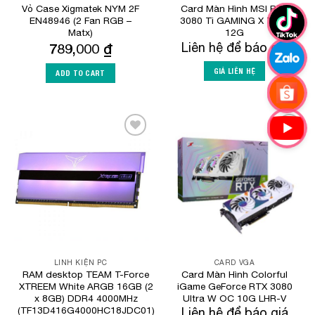
Vỏ Case Xigmatek NYM 2F
Card Màn Hình MSI RTX
EN48946 (2 Fan RGB –
3080 Ti GAMING X TRIO
Matx)
12G
789,000
₫
Liên hệ để báo giá
GIÁ LIÊN HỆ
ADD TO CART
Add to
Add to
Wishlist
Wishlist
LINH KIỆN PC
CARD VGA
RAM desktop TEAM T-Force
Card Màn Hình Colorful
XTREEM White ARGB 16GB (2
iGame GeForce RTX 3080
x 8GB) DDR4 4000MHz
Ultra W OC 10G LHR-V
(TF13D416G4000HC18JDC01)
Liên hệ để báo giá