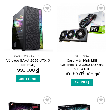
Add to
Add to
Wishlist
Wishlist
CASE - VỎ MÁY TÍNH
CARD VGA
Vỏ case SAMA 2056 (ATX-3
Card Màn Hình MSI
fan RGB)
GeForce RTX 3080 SUPRIM
X 12G LHR
999,000
₫
Liên hệ để báo giá
ADD TO CART
GIÁ LIÊN HỆ
Add to
Add to