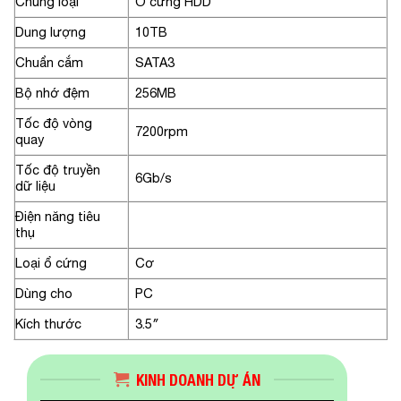
Chủng loại
Ổ cứng HDD
Dung lượng
10TB
Chuẩn cắm
SATA3
Bộ nhớ đệm
256MB
Tốc độ vòng
7200rpm
quay
Tốc độ truyền
6Gb/s
dữ liệu
Điện năng tiêu
thụ
Loại ổ cứng
Cơ
Dùng cho
PC
Kích thước
3.5″
KINH DOANH DỰ ÁN