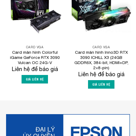
Wishlist
Wishlist
CARD VGA
CARD VGA
Card màn hình Colorful
Card màn hình Inno3D RTX
iGame GeForce RTX 3090
3090 ICHILL X3 (24GB
Vulcan OC 24G-V
GDDR6X, 384-bit, HDMI+DP,
2×8-pin)
Liên hệ để báo giá
Liên hệ để báo giá
GIÁ LIÊN HỆ
GIÁ LIÊN HỆ