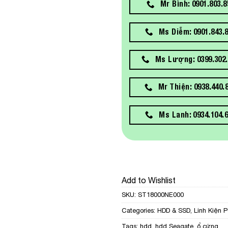
Mr Bình: 0901.803.8
Ms Diễm: 0901.843.
Ms Lượng: 0399.302.
Mr Thiện: 0938.440.
Ms Lanh: 0934.104.
Add to Wishlist
SKU:
ST18000NE000
Categories:
HDD & SSD
,
Linh Kiện 
Tags:
hdd
,
hdd Seagate
,
ổ cứng