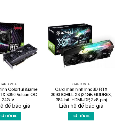
Add to
Add to
Wishlist
Wishlist
CARD VGA
CARD VGA
ình Colorful iGame
Card màn hình Inno3D RTX
TX 3090 Vulcan OC
3090 ICHILL X3 (24GB GDDR6X,
24G-V
384-bit, HDMI+DP, 2×8-pin)
hệ để báo giá
Liên hệ để báo giá
GIÁ LIÊN HỆ
GIÁ LIÊN HỆ