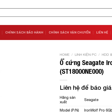
CHÍNH SÁCH BẢO HÀNH
CHÍNH SÁCH VẬN CHUYỂN
LIÊN HỆ
HOME
/
LINH KIỆN PC
/
HDD 
Ổ cứng Seagate Ir
Add to
(ST18000NE000)
Wishlist
Liên hệ để báo giá
Hãng sản
Seagate
xuất
Model (P/N)
IronWolf Pro 6G