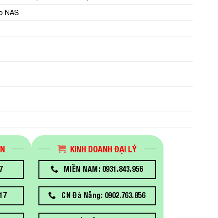
o NAS
ÁN
KINH DOANH ĐẠI LÝ
7
MIỀN NAM: 0931.843.956
17
CN Đà Nẵng: 0902.763.856