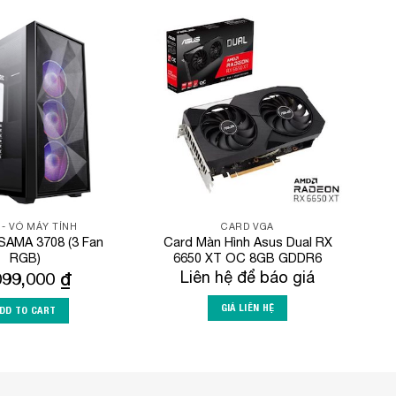
Add to
Add to
Wishlist
Wishlist
 - VỎ MÁY TÍNH
CARD VGA
SAMA 3708 (3 Fan
Card Màn Hình Asus Dual RX
RGB)
6650 XT OC 8GB GDDR6
099,000
₫
Liên hệ để báo giá
GIÁ LIÊN HỆ
DD TO CART