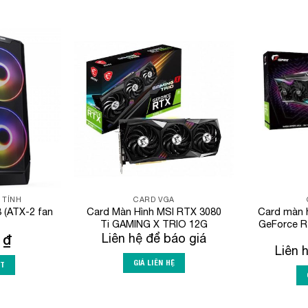
Add to
Add to
Wishlist
Wishlist
 TÍNH
CARD VGA
 (ATX-2 fan
Card Màn Hình MSI RTX 3080
Card màn h
Ti GAMING X TRIO 12G
GeForce R
0
₫
Liên hệ để báo giá
Liên 
GIÁ LIÊN HỆ
RT