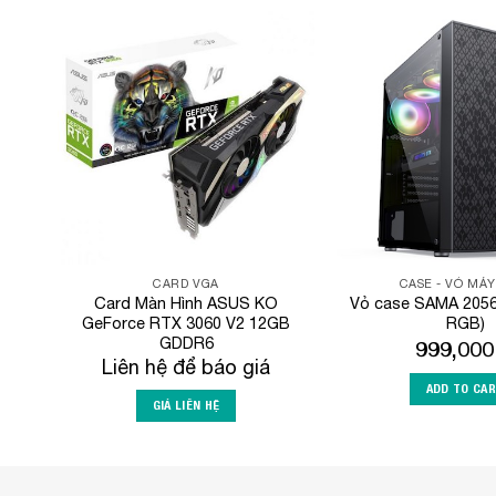
Add to
Wishlist
CARD VGA
CASE - VỎ MÁY
Card Màn Hình ASUS KO
Vỏ case SAMA 2056
GeForce RTX 3060 V2 12GB
RGB)
GDDR6
999,00
Liên hệ để báo giá
ADD TO CA
GIÁ LIÊN HỆ