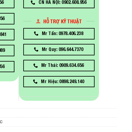
56
CN HÀ NỘI: 0902.608.956
856
HỖ TRỢ KỸ THUẬT
Mr Tấn: 0978.406.238
841
Mr Quy: 096.644.7370
889
Mr Thái: 0909.634.656
656
Mr Hiệu: 0898.249.140
PC