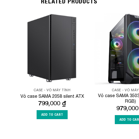
RELATED PRODUCTS
Add to
Wishlist
CASE - VỎ MÁY TÍNH
CASE - VỎ MÁY
Vỏ case SAMA 3503
Vỏ case SAMA 2058 silent ATX
RGB)
799,000
₫
979,00
ADD TO CART
ADD TO CA