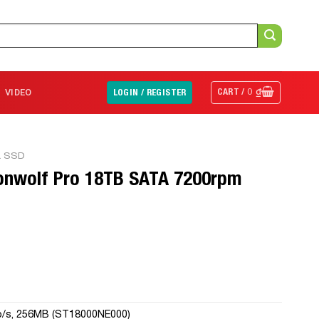
CART /
0
₫
VIDEO
LOGIN / REGISTER
& SSD
onwolf Pro 18TB SATA 7200rpm
b/s, 256MB (ST18000NE000)