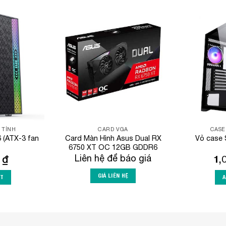
Add to
Add to
Wishlist
Wishlist
 TÍNH
CARD VGA
CASE
 (ATX-3 fan
Card Màn Hình Asus Dual RX
Vỏ case 
6750 XT OC 12GB GDDR6
0
₫
Liên hệ để báo giá
1,
GIÁ LIÊN HỆ
RT
A