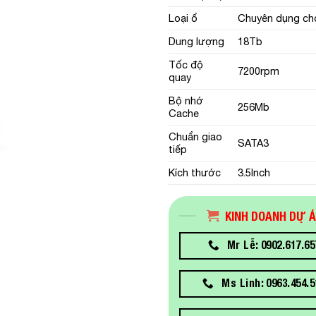
Loại ổ
Chuyên dụng ch
Dung lượng
18Tb
Tốc độ
7200rpm
quay
Bộ nhớ
256Mb
Cache
Chuẩn giao
SATA3
tiếp
Kích thước
3.5Inch
KINH DOANH DỰ 
Mr Lễ: 0902.617.65
Ms Linh: 0963.454.5