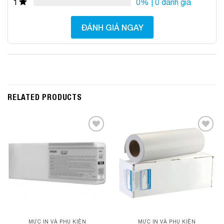
0%
| 0 đánh giá
1
ĐÁNH GIÁ NGAY
RELATED PRODUCTS
Add to
Add to
Wishlist
Wishlist
MỰC IN VÀ PHỤ KIỆN
MỰC IN VÀ PHỤ KIỆN