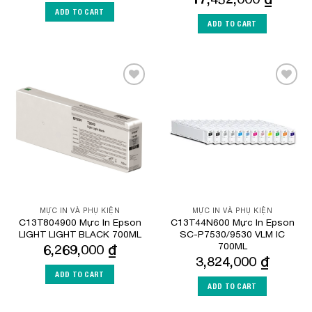
ADD TO CART
ADD TO CART
Add to
Add to
Wishlist
Wishlist
MỰC IN VÀ PHỤ KIỆN
MỰC IN VÀ PHỤ KIỆN
C13T804900 Mực In Epson
C13T44N600 Mực In Epson
LIGHT LIGHT BLACK 700ML
SC-P7530/9530 VLM IC
700ML
6,269,000
₫
3,824,000
₫
ADD TO CART
ADD TO CART