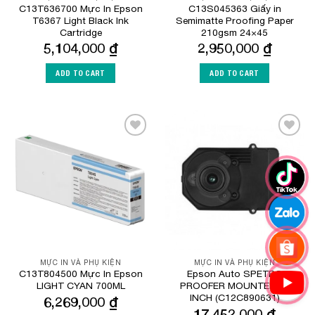
C13T636700 Mực In Epson
C13S045363 Giấy in
T6367 Light Black Ink
Semimatte Proofing Paper
Cartridge
210gsm 24×45
5,104,000
₫
2,950,000
₫
ADD TO CART
ADD TO CART
Add to
Add to
Wishlist
Wishlist
MỰC IN VÀ PHỤ KIỆN
MỰC IN VÀ PHỤ KIỆN
C13T804500 Mực In Epson
Epson Auto SPETRO
LIGHT CYAN 700ML
PROOFER MOUNTER 17
INCH (C12C890631)
6,269,000
₫
17,452,000
₫