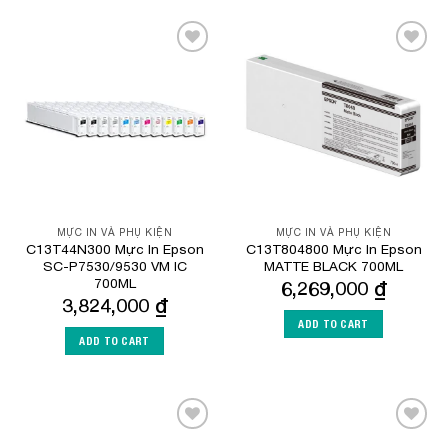
Add to
Add to
Wishlist
Wishlist
MỰC IN VÀ PHỤ KIỆN
MỰC IN VÀ PHỤ KIỆN
C13T44N300 Mực In Epson
C13T804800 Mực In Epson
SC-P7530/9530 VM IC
MATTE BLACK 700ML
700ML
6,269,000
₫
3,824,000
₫
ADD TO CART
ADD TO CART
Add to
Add to