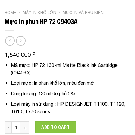
HOME
/
MÁY IN KHỔ LỚN
/
MỰC IN VÀ PHỤ KIỆN
Mực in phun HP 72 C9403A
₫
1,840,000
Mã mực: HP 72 130-ml Matte Black Ink Cartridge
(C9403A)
Loại mực: In phun khổ lớn, màu đen mờ
Dung lượng: 130ml độ phủ 5%
Loại máy in sử dụng : HP DESIGNJET T1100, T1120,
T610, T770 series
Mực in phun HP 72 C9403A quantity
ADD TO CART