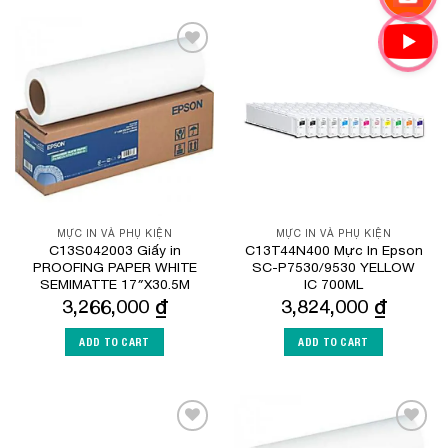
Add to
Add to
Wishlist
Wishlist
MỰC IN VÀ PHỤ KIỆN
MỰC IN VÀ PHỤ KIỆN
C13S042003 Giấy in
C13T44N400 Mực In Epson
PROOFING PAPER WHITE
SC-P7530/9530 YELLOW
SEMIMATTE 17″X30.5M
IC 700ML
3,266,000
₫
3,824,000
₫
ADD TO CART
ADD TO CART
Add to
Add to