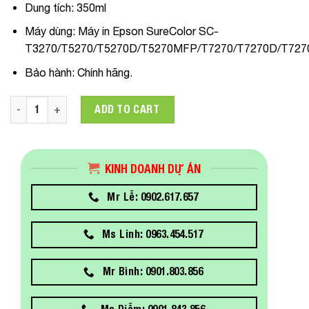
Dung tích:
350ml
Máy dùng
: Máy in Epson SureColor
SC-
T3270/T5270/T5270D/T5270MFP/T7270/T7270D/T72
Bảo hành:
Chính hãng.
C13T693100 Mực in Epson T693 Photo Black Pigment Ink Cart
ADD TO CART
KINH DOANH DỰ ÁN
Mr Lễ: 0902.617.657
Ms Linh: 0963.454.517
Mr Bình: 0901.803.856
Ms Diễm: 0901.843.856