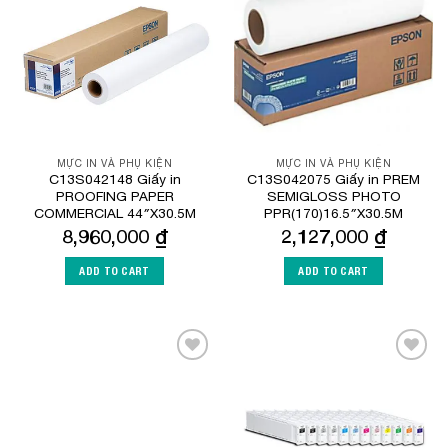
Wishlist
Wishlist
MỰC IN VÀ PHỤ KIỆN
MỰC IN VÀ PHỤ KIỆN
C13S042148 Giấy in
C13S042075 Giấy in PREM
PROOFING PAPER
SEMIGLOSS PHOTO
COMMERCIAL 44″X30.5M
PPR(170)16.5″X30.5M
8,960,000
₫
2,127,000
₫
ADD TO CART
ADD TO CART
Add to
Add to
Wishlist
Wishlist