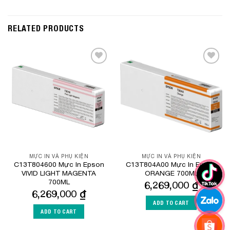
RELATED PRODUCTS
Add to
Add to
Wishlist
Wishlist
MỰC IN VÀ PHỤ KIỆN
MỰC IN VÀ PHỤ KIỆN
C13T804600 Mực In Epson
C13T804A00 Mực In Epson
VIVID LIGHT MAGENTA
ORANGE 700ML
700ML
6,269,000
₫
6,269,000
₫
ADD TO CART
ADD TO CART