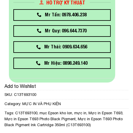
HỖ TRỢ KỸ THUẬT
Mr Tấn: 0978.406.238
Mr Quy: 096.644.7370
Mr Thái: 0909.634.656
Mr Hiệu: 0898.249.140
Add to Wishlist
SKU:
C13T693100
Category:
MỰC IN VÀ PHỤ KIỆN
Tags:
C13T693100
,
mục Epson kho lon
,
mực in
,
Mực in Epson T693
,
Mực in Epson T693 Photo Black Pigment
,
Mực in Epson T693 Photo
Black Pigment Ink Cartridge 350ml (C13T693100)