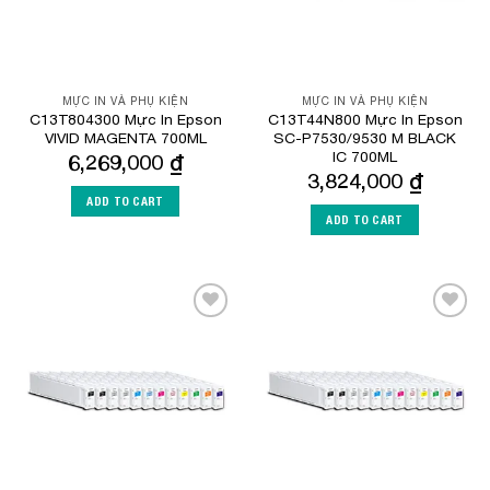
MỰC IN VÀ PHỤ KIỆN
MỰC IN VÀ PHỤ KIỆN
C13T804300 Mực In Epson
C13T44N800 Mực In Epson
VIVID MAGENTA 700ML
SC-P7530/9530 M BLACK
IC 700ML
6,269,000
₫
3,824,000
₫
ADD TO CART
ADD TO CART
Add to
Add to
Wishlist
Wishlist