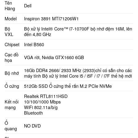
Tên
Dell
Hãng
Model
Inspiron 3891 MTI71206W1
Bộ
Bộ xử lý Intel® Core™ i7-10700F bộ nhớ đệm 16M, lên
VXL
đến 4,80 GHz
Chipset
Intel B560
Cạc đồ
VGA rời, Nvidia GTX1660 6GB
họa
16Gb DDR4 2666/ 2933 MHz (2933)chỉ có sẵn cho các
Bộ nhớ
máy tính Bộ xử lý Intel Core i5 / i5F / i7 / i7F thế hệ mới
Ổ cứng
512Gb SSD Ổ cứng thể rắn M.2 PCIe NVMe
Realtek RTL8111HSD
Kết nối
10/100/1000 Mbps
mạng
WiFi 802.11a/b/g
Bluetooth
Ổ
NO DVD
quang