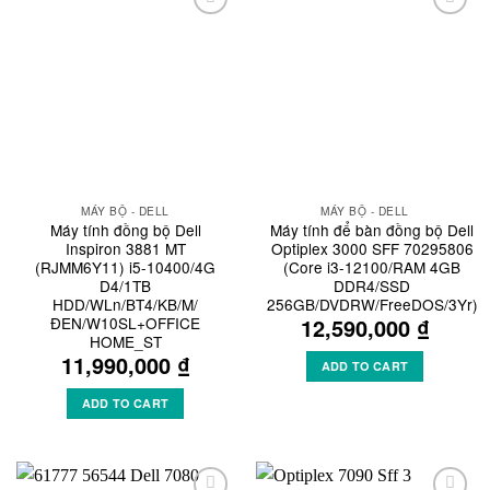
Add to
Add to
Wishlist
Wishlist
MÁY BỘ - DELL
MÁY BỘ - DELL
Máy tính đồng bộ Dell
Máy tính để bàn đồng bộ Dell
Inspiron 3881 MT
Optiplex 3000 SFF 70295806
(RJMM6Y11) i5-10400/4G
(Core i3-12100/RAM 4GB
D4/1TB
DDR4/SSD
HDD/WLn/BT4/KB/M/
256GB/DVDRW/FreeDOS/3Yr)
ĐEN/W10SL+OFFICE
12,590,000
₫
HOME_ST
11,990,000
₫
ADD TO CART
ADD TO CART