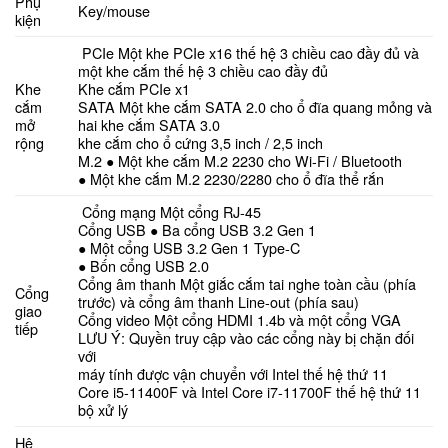
Phụ
Key/mouse
kiện
PCIe Một khe PCIe x16 thế hệ 3 chiều cao đầy đủ và
một khe cắm thế hệ 3 chiều cao đầy đủ
Khe
Khe cắm PCIe x1
cắm
SATA Một khe cắm SATA 2.0 cho ổ đĩa quang mỏng và
mở
hai khe cắm SATA 3.0
rộng
khe cắm cho ổ cứng 3,5 inch / 2,5 inch
M.2 ● Một khe cắm M.2 2230 cho Wi-Fi / Bluetooth
● Một khe cắm M.2 2230/2280 cho ổ đĩa thể rắn
Cổng mạng Một cổng RJ-45
Cổng USB ● Ba cổng USB 3.2 Gen 1
● Một cổng USB 3.2 Gen 1 Type-C
● Bốn cổng USB 2.0
Cổng âm thanh Một giắc cắm tai nghe toàn cầu (phía
Cổng
trước) và cổng âm thanh Line-out (phía sau)
giao
Cổng video Một cổng HDMI 1.4b và một cổng VGA
tiếp
LƯU Ý: Quyền truy cập vào các cổng này bị chặn đối
với
máy tính được vận chuyển với Intel thế hệ thứ 11
Core i5-11400F và Intel Core i7-11700F thế hệ thứ 11
bộ xử lý
Hệ