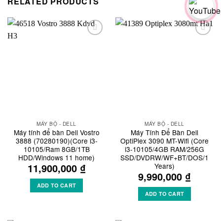
RELATED PRODUCTS
Add to
Add to
Wishlist
Wishlist
MÁY BỘ - DELL
MÁY BỘ - DELL
Máy tính để bàn Dell Vostro
Máy Tính Để Bàn Dell
3888 (70280190)(Core i3-
OptiPlex 3090 MT-Wifi (Core
10105/Ram 8GB/1TB
i3-10105/4GB RAM/256G
HDD/Windows 11 home)
SSD/DVDRW/WF+BT/DOS/1
Years)
11,900,000
₫
9,990,000
₫
ADD TO CART
ADD TO CART