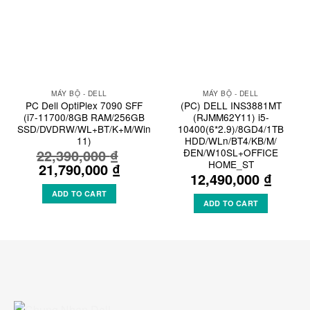
MÁY BỘ - DELL
MÁY BỘ - DELL
PC Dell OptiPlex 7090 SFF
(PC) DELL INS3881MT
(i7-11700/8GB RAM/256GB
(RJMM62Y11) i5-
SSD/DVDRW/WL+BT/K+M/Win
10400(6*2.9)/8GD4/1TB
11)
HDD/WLn/BT4/KB/M/
ĐEN/W10SL+OFFICE
22,390,000
₫
HOME_ST
Original
21,790,000
₫
Current
12,490,000
₫
price
price
was:
is:
ADD TO CART
22,390,000 ₫.
21,790,000 ₫.
ADD TO CART