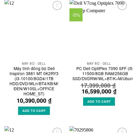
-5%
Add to
Add to
Wishlist
Wishlist
MÁY BỘ - DELL
MÁY BỘ - DELL
Máy tính đồng bộ Dell
PC Dell OptiPlex 7090 SFF (i5
Inspiron 3881 MT 0K2RY3
11500/8GB RAM/256GB
(i3-10100/8GD4/1TB
SSD/DVDRW/WL+BT/K+M/Ubunt
HDD/DVD/WLn/BT4/KB/M/
17,399,000
₫
ĐEN/W10SL+OFFICE
Original
16,599,000
₫
Curren
HOME_ST)
price
price
10,390,000
₫
was:
is:
ADD TO CART
17,399,000 ₫.
16,599
ADD TO CART