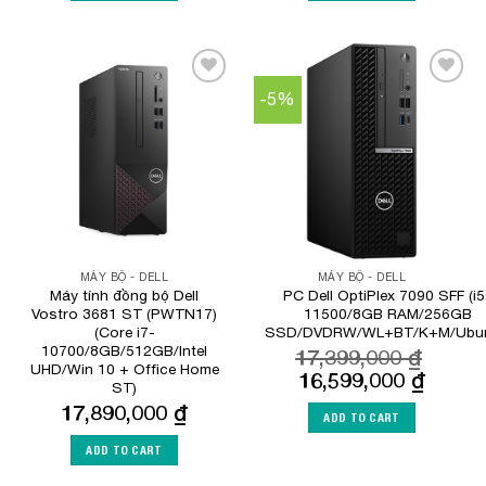
-5%
Add to
Add to
Wishlist
Wishlist
MÁY BỘ - DELL
MÁY BỘ - DELL
Máy tính đồng bộ Dell
PC Dell OptiPlex 7090 SFF (i5
Vostro 3681 ST (PWTN17)
11500/8GB RAM/256GB
(Core i7-
SSD/DVDRW/WL+BT/K+M/Ubun
10700/8GB/512GB/Intel
17,399,000
₫
UHD/Win 10 + Office Home
Original
Curren
16,599,000
₫
ST)
price
price
17,890,000
₫
was:
is:
ADD TO CART
17,399,000 ₫.
16,599
ADD TO CART