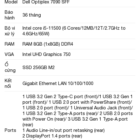
Model
Dell Optiplex 7090 SFF
Bảo
36 tháng
hành
Bộ vi
Intel core i5-11500 (6 Cores/12MB/12T/2.7GHz to
xử lý
4.6GHz/65W)
RAM
RAM 8GB (1x8GB) DDR4
VGA
Intel UHD Graphics 750
Ổ
SSD 256GB M2
cứng
Kết
Gigabit Ethernet LAN 10/100/1000
nối
1 USB 3.2 Gen 2 Type-C port (front)/1 USB 3.2 Gen 1
port (front)/ 1 USB 2.0 port with PowerShare (front)/
1 USB 2.0 port (front)/ 1 Universal Audio Jack (front)/
1 USB 3.2 Gen 2 Type-A ports (rear)/ 2 USB 2.0 ports
with Power On (rear)/ 3 USB 3.2 Gen 1 Type-A port
(rear)
Ports
1 Audio Line-in/out port retasking (rear)
2 DisplayPort 1.4 ports (rear)