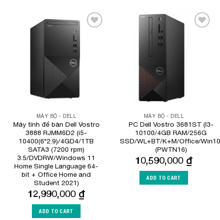
Add to
Add to
Wishlist
Wishlist
MÁY BỘ - DELL
MÁY BỘ - DELL
Máy tính để bàn Dell Vostro
PC Dell Vostro 3681ST (I3-
3888 RJMM6D2 (i5-
10100/4GB RAM/256G
10400(6*2.9)/4GD4/1TB
SSD/WL+BT/K+M/Office/Win10
SATA3 (7200 rpm)
(PWTN16)
3.5/DVDRW/Windows 11
10,590,000
₫
Home Single Language 64-
bit + Office Home and
ADD TO CART
Student 2021)
12,990,000
₫
ADD TO CART