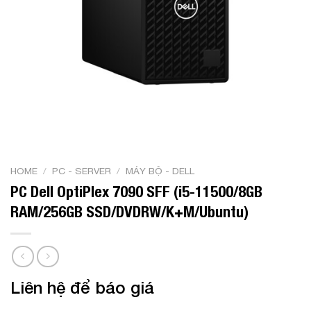
HOME
/
PC - SERVER
/
MÁY BỘ - DELL
PC Dell OptiPlex 7090 SFF (i5-11500/8GB
RAM/256GB SSD/DVDRW/K+M/Ubuntu)
Liên hệ để báo giá