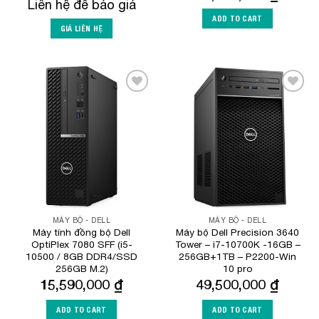
Liên hệ để báo giá
ADD TO CART
GIÁ LIÊN HỆ
Add to
Add to
Wishlist
Wishlist
MÁY BỘ - DELL
MÁY BỘ - DELL
Máy tính đồng bộ Dell
Máy bộ Dell Precision 3640
OptiPlex 7080 SFF (i5-
Tower – i7-10700K -16GB –
10500 / 8GB DDR4/SSD
256GB+1TB – P2200-Win
256GB M.2)
10 pro
15,590,000
₫
49,500,000
₫
ADD TO CART
ADD TO CART