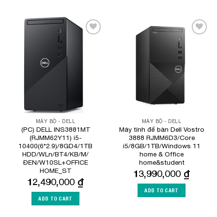
Add to
Add to
Wishlist
Wishlist
MÁY BỘ - DELL
MÁY BỘ - DELL
(PC) DELL INS3881MT
Máy tính để bàn Dell Vostro
(RJMM62Y11) i5-
3888 RJMM6D3/Core
10400(6*2.9)/8GD4/1TB
i5/8GB/1TB/Windows 11
HDD/WLn/BT4/KB/M/
home & Office
ĐEN/W10SL+OFFICE
home&student
HOME_ST
13,990,000
₫
12,490,000
₫
ADD TO CART
ADD TO CART