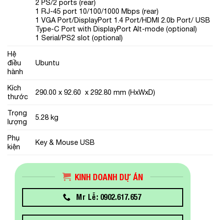
2 PS/2 ports (rear)
1 RJ-45 port 10/100/1000 Mbps (rear)
1 VGA Port/DisplayPort 1.4 Port/HDMI 2.0b Port/ USB
Type-C Port with DisplayPort Alt-mode (optional)
1 Serial/PS2 slot (optional)
Hệ
điều
Ubuntu
hành
Kích
290.00 x 92.60 x 292.80 mm (HxWxD)
thước
Trọng
5.28 kg
lượng
Phụ
Key & Mouse USB
kiện
KINH DOANH DỰ ÁN
Mr Lễ: 0902.617.657