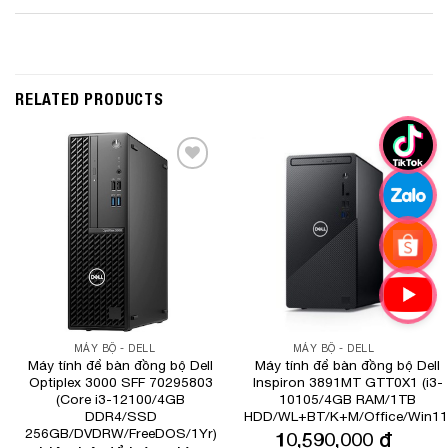
RELATED PRODUCTS
Add to
Add to
Wishlist
Wishlist
MÁY BỘ - DELL
MÁY BỘ - DELL
Máy tính để bàn đồng bộ Dell
Máy tính để bàn đồng bộ Dell
Optiplex 3000 SFF 70295803
Inspiron 3891MT GTT0X1 (i3-
(Core i3-12100/4GB
10105/4GB RAM/1TB
DDR4/SSD
HDD/WL+BT/K+M/Office/Win11
256GB/DVDRW/FreeDOS/1Yr)
10,590,000
₫