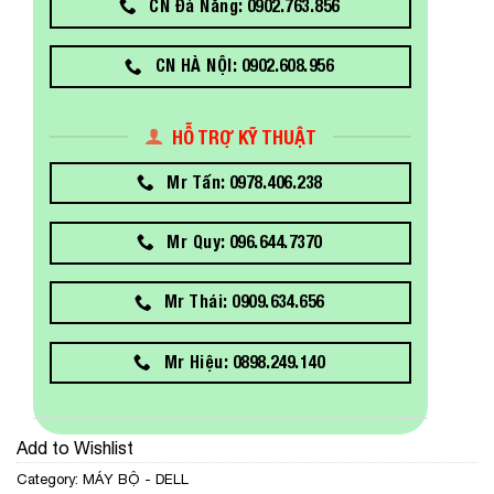
CN Đà Nẵng: 0902.763.856
CN HÀ NỘI: 0902.608.956
HỖ TRỢ KỸ THUẬT
Mr Tấn: 0978.406.238
Mr Quy: 096.644.7370
Mr Thái: 0909.634.656
Mr Hiệu: 0898.249.140
Add to Wishlist
Category:
MÁY BỘ - DELL