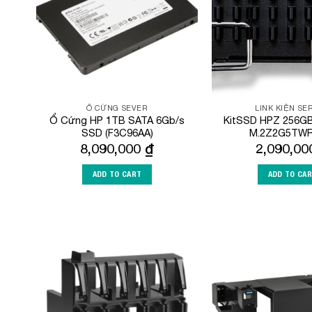
Ổ CỨNG SEVER
LINK KIỆN SE
Ổ Cứng HP 1TB SATA 6Gb/s
KitSSD HPZ 256GB
SSD (F3C96AA)
M.2Z2G5TWR
8,090,000
₫
2,090,0
ADD TO CART
ADD TO CA
Add to
Wishlist