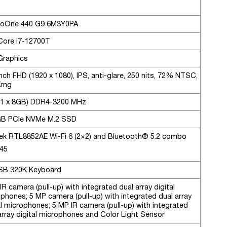
roOne 440 G9 6M3Y0PA
 Core i7-12700T
 Graphics
inch FHD (1920 x 1080), IPS, anti-glare, 250 nits, 72% NTSC,
ứng
(1 x 8GB) DDR4-3200 MHz
GB PCIe NVMe M.2 SSD
ek RTL8852AE Wi-Fi 6 (2×2) and Bluetooth®️ 5.2 combo
-45
SB 320K Keyboard
IR camera (pull-up) with integrated dual array digital
phones; 5 MP camera (pull-up) with integrated dual array
al microphones; 5 MP IR camera (pull-up) with integrated
array digital microphones and Color Light Sensor