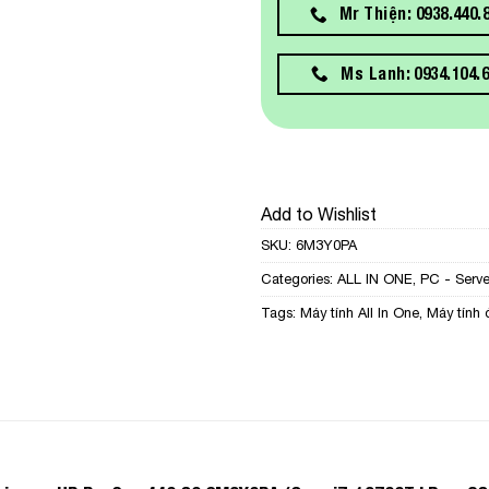
Mr Thiện: 0938.440.
Ms Lanh: 0934.104.
Add to Wishlist
SKU:
6M3Y0PA
Categories:
ALL IN ONE
,
PC - Serve
Tags:
Máy tính All In One
,
Máy tính 