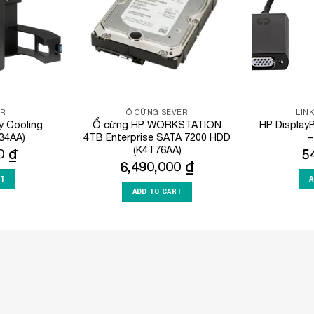
ER
Ổ CỨNG SEVER
LIN
 Cooling
Ổ cứng HP WORKSTATION
HP Display
34AA)
4TB Enterprise SATA 7200 HDD
–
(K4T76AA)
00
₫
5
6,490,000
₫
RT
A
ADD TO CART