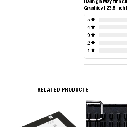
Đánh giá Máy tính Al
Graphics | 23.8 inch
5
4
3
2
1
RELATED PRODUCTS
Add to
Wishlist