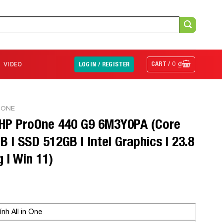
CART /
0
₫
VIDEO
LOGIN / REGISTER
N ONE
e HP ProOne 440 G9 6M3Y0PA (Core
 | SSD 512GB | Intel Graphics | 23.8
 | Win 11)
ính All in One