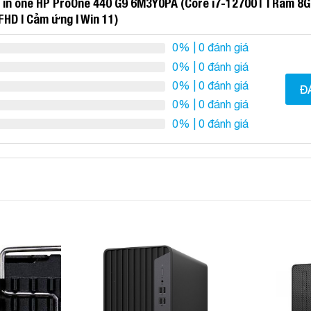
l in one HP ProOne 440 G9 6M3Y0PA (Core i7-12700T | Ram 8GB
 FHD | Cảm ứng | Win 11)
0%
| 0 đánh giá
0%
| 0 đánh giá
0%
| 0 đánh giá
Đ
0%
| 0 đánh giá
0%
| 0 đánh giá
Add to
Add to
Wishlist
Wishlist