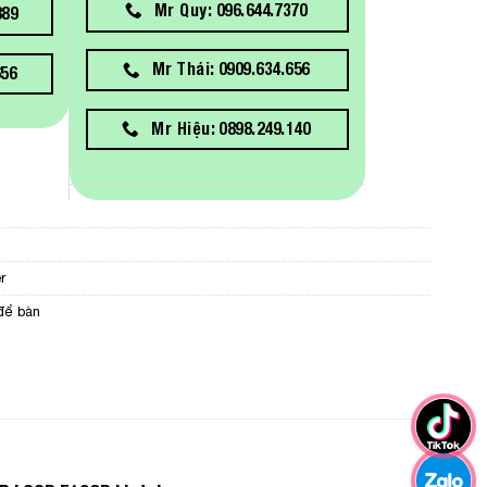
Mr Quy: 096.644.7370
889
Mr Thái: 0909.634.656
656
Mr Hiệu: 0898.249.140
r
để bàn