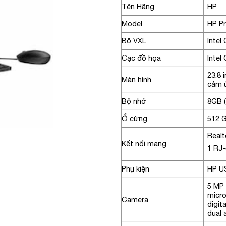
Tên Hãng
HP
Model
HP P
Bộ VXL
Intel
Cạc đồ họa
Intel
23.8 
Màn hình
cảm 
Bộ nhớ
8GB 
Ổ cứng
512 
Realt
Kết nối mạng
1 RJ
Phụ kiện
HP U
5 MP 
micro
Camera
digit
dual 