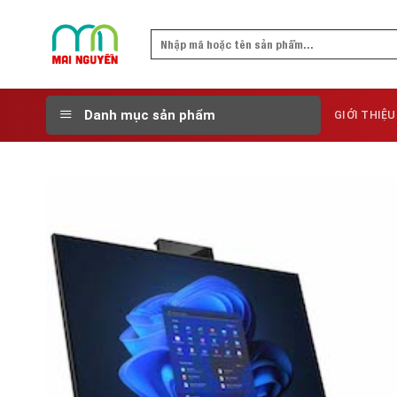
Skip
to
Search
content
for:
Danh mục sản phẩm
GIỚI THIỆU