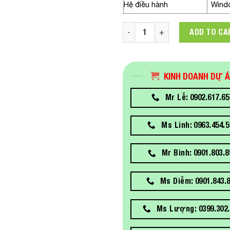
Hệ điều hành
Wind
Máy tính All in one HP ProOne
ADD TO CA
KINH DOANH DỰ 
Mr Lễ: 0902.617.65
Ms Linh: 0963.454.5
Mr Bình: 0901.803.8
Ms Diễm: 0901.843.
Ms Lượng: 0399.302.