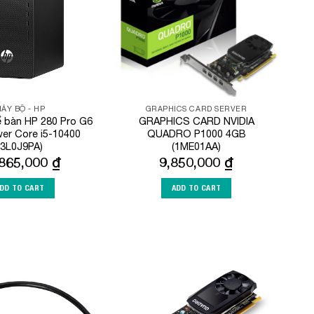
ÁY BỘ - HP
GRAPHICS CARD SERVER
ể bàn HP 280 Pro G6
GRAPHICS CARD NVIDIA
er Core i5-10400
QUADRO P1000 4GB
(3L0J9PA)
(1ME01AA)
,865,000
₫
9,850,000
₫
DD TO CART
ADD TO CART
Add to
Add to
Wishlist
Wishlist