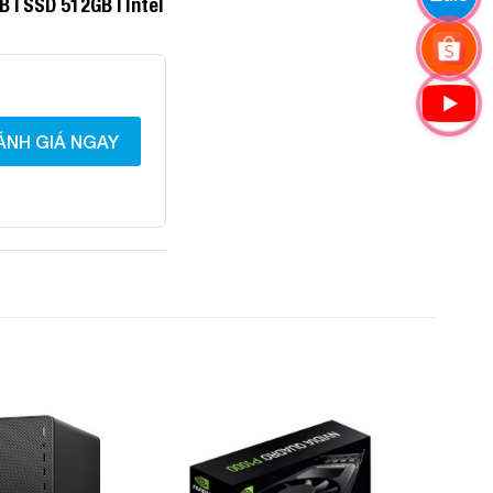
 | SSD 512GB | Intel
ÁNH GIÁ NGAY
Add to
Add to
Wishlist
Wishlist