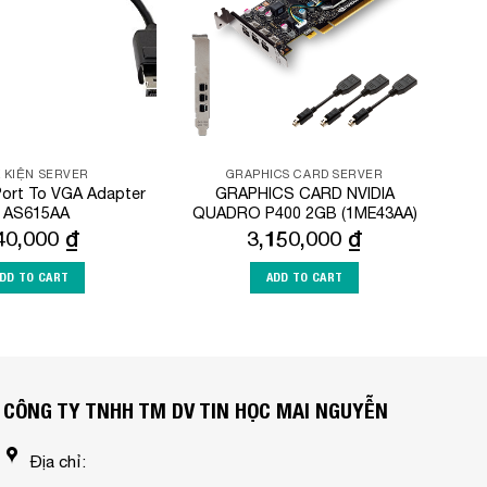
K KIỆN SERVER
GRAPHICS CARD SERVER
Port To VGA Adapter
GRAPHICS CARD NVIDIA
 AS615AA
QUADRO P400 2GB (1ME43AA)
40,000
₫
3,150,000
₫
DD TO CART
ADD TO CART
CÔNG TY TNHH TM DV TIN HỌC MAI NGUYỄN
Địa chỉ: