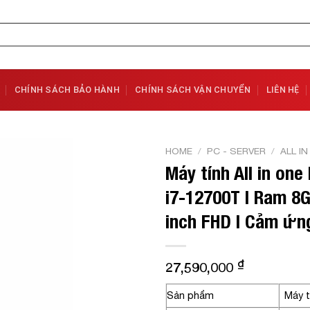
CHÍNH SÁCH BẢO HÀNH
CHÍNH SÁCH VẬN CHUYỂN
LIÊN HỆ
HOME
/
PC - SERVER
/
ALL I
Máy tính All in on
Add to
i7-12700T | Ram 8GB
Wishlist
inch FHD | Cảm ứng
₫
27,590,000
Sản phẩm
Máy t