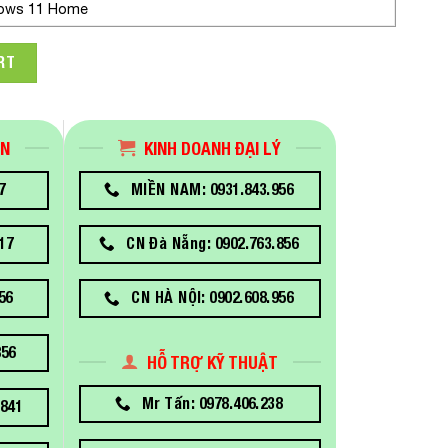
ows 11 Home
 440 G9 6M3Y0PA (Core i7-12700T | Ram 8GB | SSD 512GB | Intel 
RT
ÁN
KINH DOANH ĐẠI LÝ
7
MIỀN NAM: 0931.843.956
17
CN Đà Nẵng: 0902.763.856
56
CN HÀ NỘI: 0902.608.956
856
HỖ TRỢ KỸ THUẬT
Mr Tấn: 0978.406.238
841