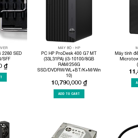
RVER
MÁY BỘ - HP
M
 2280 SED
PC HP ProDesk 400 G7 MT
Máy tính đ
/SFF
(33L31PA) (i3-10100/8GB
Microtow
RAM/256G
00
₫
SSD/DVDRW/WL+BT/K+M/Win
11
10)
RT
10,790,000
₫
A
ADD TO CART
Add to
Add to
Wishlist
Wishlist