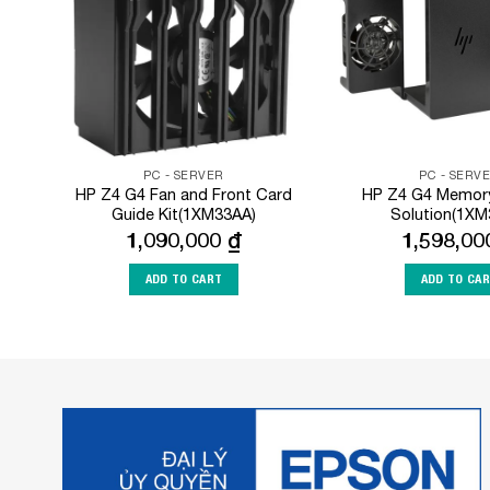
PC - SERVER
PC - SERV
HP Z4 G4 Fan and Front Card
HP Z4 G4 Memory
Guide Kit(1XM33AA)
Solution(1XM
1,090,000
₫
1,598,0
ADD TO CART
ADD TO CA