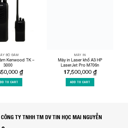
Wishlist
Wishlist
ÁY BỘ ĐÀM
MÁY IN
àm Kenwood TK –
Máy in Laser khổ A3 HP
3000
LaserJet Pro M706n
650,000
₫
17,500,000
₫
DD TO CART
ADD TO CART
CÔNG TY TNHH TM DV TIN HỌC MAI NGUYỄN