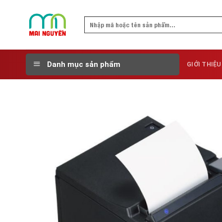
Skip
to
Search
content
for:
Danh mục sản phẩm
GIỚI THIỆU