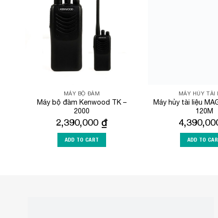
Wishlist
MÁY BỘ ĐÀM
MÁY HỦY TÀI 
Máy bộ đàm Kenwood TK –
Máy hủy tài liệu M
2000
120M
2,390,000
₫
4,390,0
ADD TO CART
ADD TO CA