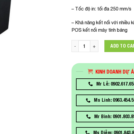
– Tốc độ in: tối đa 250 mm/s
– Khả năng kết nối với nhiều
POS kết nối máy tính bảng
C31CJ95322 Máy in hóa đơn 
ADD TO CA
KINH DOANH DỰ 
Mr Lễ: 0902.617.65
Ms Linh: 0963.454.5
Mr Bình: 0901.803.8
Ms Diễm: 0901.843.