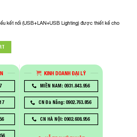
 kiểu kết nối (USB+LAN+USB Lighting) được thiết kế cho
Epson TM-m30II-NT (USB+LAN+USB Lighting) màu đen quantity
RT
ÁN
KINH DOANH ĐẠI LÝ
7
MIỀN NAM: 0931.843.956
17
CN Đà Nẵng: 0902.763.856
56
CN HÀ NỘI: 0902.608.956
856