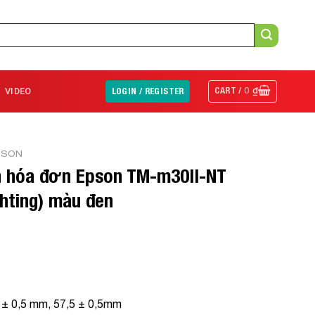
CART /
0
₫
VIDEO
LOGIN / REGISTER
PSON
n hóa đơn Epson TM-m30II-NT
hting) màu đen
5 ± 0,5 mm, 57,5 ± 0,5mm