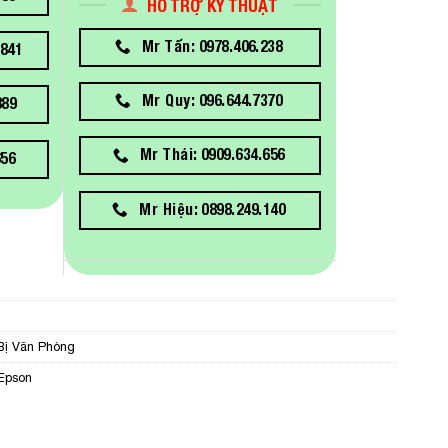
HỖ TRỢ KỸ THUẬT
Mr Tấn: 0978.406.238
841
Mr Quy: 096.644.7370
889
Mr Thái: 0909.634.656
656
Mr Hiệu: 0898.249.140
Bị Văn Phòng
Epson