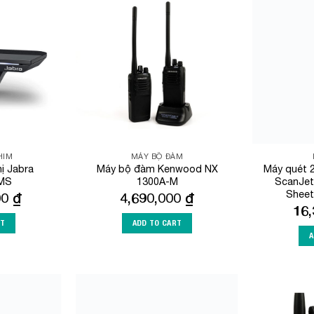
Add to
Add to
Wishlist
Wishlist
HIM
MÁY BỘ ĐÀM
ị Jabra
Máy bộ đàm Kenwood NX
Máy quét 
 MS
1300A-M
ScanJet
Sheet
00
₫
4,690,000
₫
16
RT
ADD TO CART
A
Add to
Add to