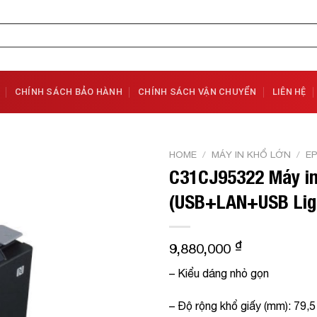
CHÍNH SÁCH BẢO HÀNH
CHÍNH SÁCH VẬN CHUYỂN
LIÊN HỆ
HOME
/
MÁY IN KHỔ LỚN
/
E
C31CJ95322 Máy i
Add to
(USB+LAN+USB Lig
Wishlist
₫
9,880,000
– Kiểu dáng nhỏ gọn
– Độ rộng khổ giấy (mm): 79,