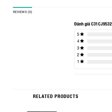
REVIEWS (0)
Đánh giá C31CJ9532
5
4
3
2
1
RELATED PRODUCTS