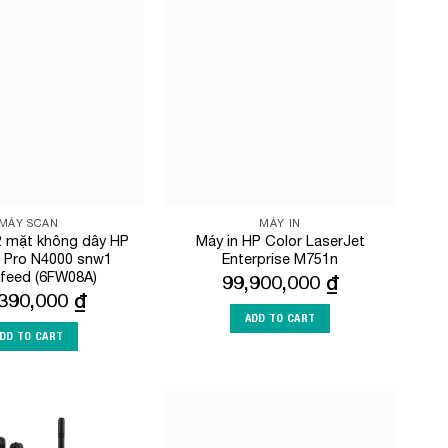
Add to
Add to
Wishlist
Wishlist
MÁY SCAN
MÁY IN
2 mặt không dây HP
Máy in HP Color LaserJet
 Pro N4000 snw1
Enterprise M751n
feed (6FW08A)
99,900,000
₫
,390,000
₫
ADD TO CART
DD TO CART
Add to
Add to