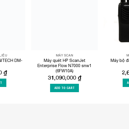
Wishlist
Wishlist
LIỆU
MÁY SCAN
M
AGITECH DM-
Máy quét HP ScanJet
Máy bộ đ
Enterprise Flow N7000 snw1
(6FW10A)
00
₫
2,
31,090,000
₫
RT
A
ADD TO CART