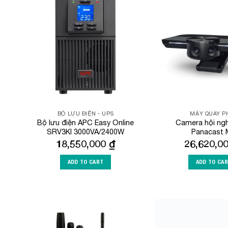
Add to
Wishlist
BỘ LƯU ĐIỆN - UPS
MÁY QUAY P
Bộ lưu điện APC Easy Online
Camera hội ngh
SRV3KI 3000VA/2400W
Panacast
18,550,000
₫
26,620,0
ADD TO CART
ADD TO CA
Add to