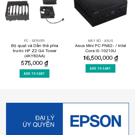
PC - SERVER
MÁY BỘ - ASUS
Bộ quạt và Dẫn thẻ phía
Asus Mini PC PN62- / Intel
trước HP Z2 G4 Tower
Core i5-10210U
(4KY82AA)
16,500,000
₫
575,000
₫
ADD TO CART
ADD TO CART