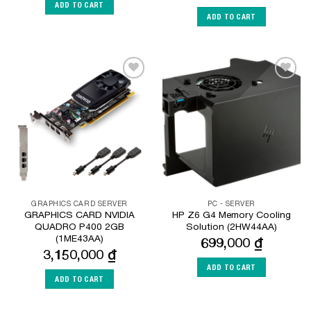
ADD TO CART
ADD TO CART
Add to
Add to
Wishlist
Wishlist
GRAPHICS CARD SERVER
PC - SERVER
GRAPHICS CARD NVIDIA
HP Z6 G4 Memory Cooling
QUADRO P400 2GB
Solution (2HW44AA)
(1ME43AA)
699,000
₫
3,150,000
₫
ADD TO CART
ADD TO CART