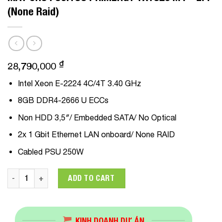
(None Raid)
₫
28,790,000
Intel Xeon E-2224 4C/4T 3.40 GHz
8GB DDR4-2666 U ECCs
Non HDD 3,5″/ Embedded SATA/ No Optical
2x 1 Gbit Ethernet LAN onboard/
None RAID
Cabled PSU 250W
MÁY CHỦ FUJITSU PRIMERGY TX1320 M4 - LFF (None Raid) q
ADD TO CART
KINH DOANH DỰ ÁN