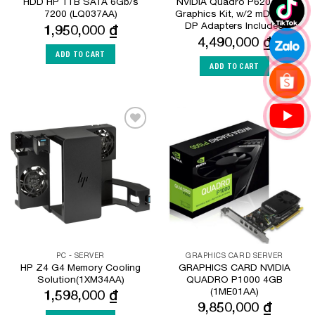
HDD HP 1TB SATA 6Gb/s
NVIDIA Quadro P620 2GB
7200 (LQ037AA)
Graphics Kit, w/2 mDP-to-
DP Adapters Included
1,950,000
₫
4,490,000
₫
ADD TO CART
ADD TO CART
Add to
Add to
Wishlist
Wishlist
PC - SERVER
GRAPHICS CARD SERVER
HP Z4 G4 Memory Cooling
GRAPHICS CARD NVIDIA
Solution(1XM34AA)
QUADRO P1000 4GB
(1ME01AA)
1,598,000
₫
9,850,000
₫