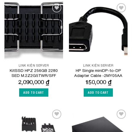
Add to
Add to
Wishlist
Wishlist
LINK KIỆN SERVER
LINK KIỆN SERVER
KitSSD HPZ 256GB 2280
HP Single miniDP-to-DP
SED M.2Z2G5TWR/SFF
Adapter Cable -2MY05AA
2,090,000
₫
150,000
₫
ADD TO CART
ADD TO CART
Add to
Add to
Wishlist
Wishlist