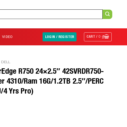
CART /
0
₫
VIDEO
LOGIN / REGISTER
 DELL
rEdge R750 24×2.5″ 42SVRDR750-
ver 4310/Ram 16G/1.2TB 2.5″/PERC
4 Yrs Pro)