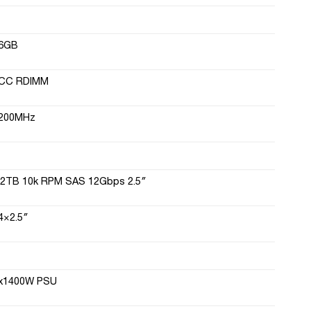
6GB
CC RDIMM
200MHz
.2TB 10k RPM SAS 12Gbps 2.5″
4×2.5″
x1400W PSU