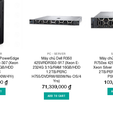
Add to
Add to
Wishlist
Wishlist
ER
PC - SERVER
l PowerEdge
Máy chủ Dell R350
Máy chủ
307 (Xeon
42SVRDR350-917 (Xeon E-
R750xs 42
8GB/HDD
2324G 3.1G/RAM 16GB/HDD
Xeon Silve
C
1.2TB/PERC
2TB/PE
0W/4Yr)
H755/DVDRW/600W/No OS/4
PSU
Yrs)
00
₫
103
71,339,000
₫
RT
A
ADD TO CART