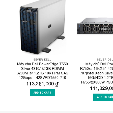
Add to
Wishlist
SEVER DELL
SEVER DEL
Máy chủ Dell PowerEdge T550
Máy chủ Dell P
Silver 4310/ 32GB RDIMM
R750xs 16×2.5″ 4
3200MTs/ 1.2TB 10K RPM SAS
707(Intel Xeon Silv
12Gbps – 42SVRDT550-710
16G/HDD 1.2T
H755/2X800W PSU/
113,261,000
₫
111,329,
ADD TO CART
ADD TO CA