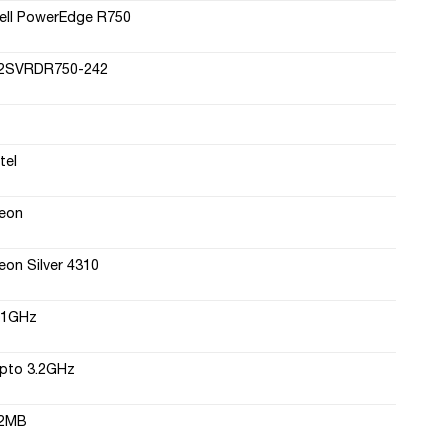
ell PowerEdge R750
2SVRDR750-242
ntel
eon
eon Silver 4310
.1GHz
pto 3.2GHz
2MB