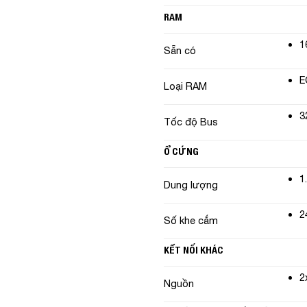
RAM
1
Sẵn có
E
Loại RAM
3
Tốc độ Bus
Ổ CỨNG
1
Dung lượng
2
Số khe cắm
KẾT NỐI KHÁC
2
Nguồn