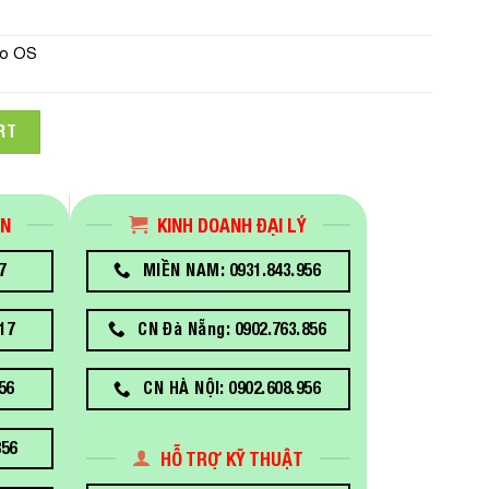
o OS
 24x2.5" 42SVRDR750-242(Intel Xeon Silver 4310/Ram 16G/1.2TB
RT
ÁN
KINH DOANH ĐẠI LÝ
7
MIỀN NAM: 0931.843.956
17
CN Đà Nẵng: 0902.763.856
56
CN HÀ NỘI: 0902.608.956
856
HỖ TRỢ KỸ THUẬT