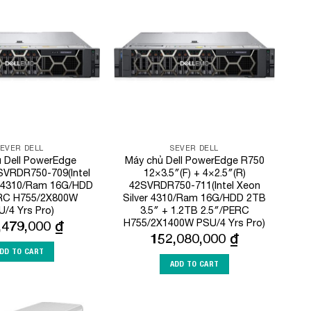
Add to
Add to
Wishlist
Wishlist
SEVER DELL
SEVER DELL
 Dell PowerEdge
Máy chủ Dell PowerEdge R750
SVRDR750-709(Intel
12×3.5″(F) + 4×2.5″(R)
r 4310/Ram 16G/HDD
42SVRDR750-711(Intel Xeon
RC H755/2X800W
Silver 4310/Ram 16G/HDD 2TB
/4 Yrs Pro)
3.5″ + 1.2TB 2.5″/PERC
H755/2X1400W PSU/4 Yrs Pro)
,479,000
₫
152,080,000
₫
DD TO CART
ADD TO CART