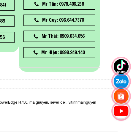
Mr Tấn: 0978.406.238
841
Mr Quy: 096.644.7370
889
Mr Thái: 0909.634.656
656
Mr Hiệu: 0898.249.140
PowerEdge R750
,
maignuyen
,
sever dell
,
vitinhmainguyen