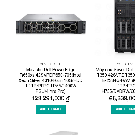
Add to
Wishlist
SEVER DELL
PC - SERV
Máy chủ Dell PowerEdge
Máy chủ Sever Del
R650xs 42SVRDR650-705(Intel
T350 42SVRDT350-
Xeon Silver 4310/Ram 16G/HDD
E-2334G/RAM 
1.2TB/PERC H755/1400W
2TB/ER
PSU/4 Yrs Pro)
H755/DVDRW/60
123,291,000
₫
66,339,0
ADD TO CART
ADD TO CA