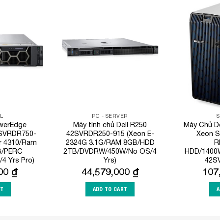
Add to
Add to
Wishlist
Wishlist
L
PC - SERVER
owerEdge
Máy tính chủ Dell R250
Máy Chủ D
2SVRDR750-
42SVRDR250-915 (Xeon E-
Xeon S
er 4310/Ram
2324G 3.1G/RAM 8GB/HDD
R
B/PERC
2TB/DVDRW/450W/No OS/4
HDD/1400
4 Yrs Pro)
Yrs)
42S
000
₫
44,579,000
₫
107
RT
ADD TO CART
A