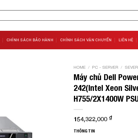
CHÍNH SÁCH BẢO HÀNH
CHÍNH SÁCH VẬN CHUYỂN
LIÊN HỆ
HOME
/
PC - SERVER
/
SEVER
Máy chủ Dell Powe
Add to
242(Intel Xeon Sil
Wishlist
H755/2X1400W PSU/
₫
154,322,000
THÔNG TIN