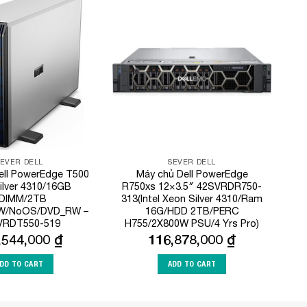
Add to
Add to
Wishlist
Wishlist
SEVER DELL
SEVER DELL
ell PowerEdge T500
Máy chủ Dell PowerEdge
ilver 4310/16GB
R750xs 12×3.5″ 42SVRDR750-
DIMM/2TB
313(Intel Xeon Silver 4310/Ram
W/NoOS/DVD_RW –
16G/HDD 2TB/PERC
VRDT550-519
H755/2X800W PSU/4 Yrs Pro)
,544,000
₫
116,878,000
₫
DD TO CART
ADD TO CART