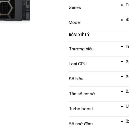
D
Series
4
Model
BỘ VI XỬ LÝ
I
Thương hiệu
X
Loại CPU
X
Số hiệu
2
Tần số cơ sở
U
Turbo boost
3
Bộ nhớ đệm