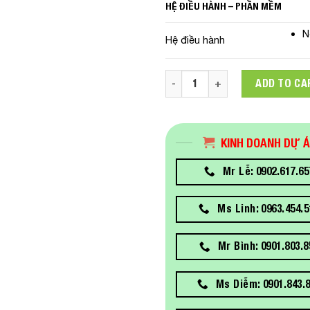
HỆ ĐIỀU HÀNH – PHẦN MỀM
N
Hệ điều hành
Máy chủ Dell PowerEdge R750
ADD TO CA
KINH DOANH DỰ 
Mr Lễ: 0902.617.65
Ms Linh: 0963.454.5
Mr Bình: 0901.803.8
Ms Diễm: 0901.843.