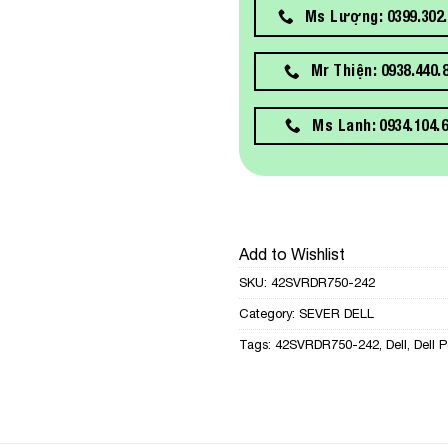
Ms Lượng: 0399.302.
Mr Thiện: 0938.440.
Ms Lanh: 0934.104.
Add to Wishlist
SKU:
42SVRDR750-242
Category:
SEVER DELL
Tags:
42SVRDR750-242
,
Dell
,
Dell 