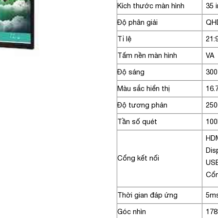
Kích thước màn hình
35 
Độ phân giải
QHD
Tỉ lệ
21:
Tấm nền màn hình
VA
Độ sáng
300
Màu sắc hiển thị
16.
Độ tương phản
250
Tần số quét
10
HD
Dis
Cổng kết nối
US
Cổ
Thời gian đáp ứng
5ms
Góc nhìn
178