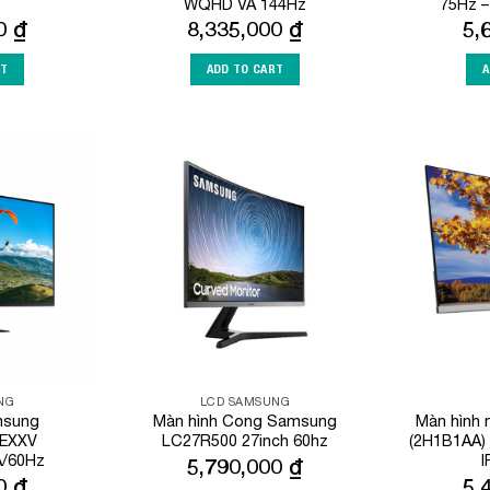
WQHD VA 144Hz
75Hz 
00
₫
8,335,000
₫
5,
RT
ADD TO CART
A
Add to
Add to
Wishlist
Wishlist
NG
LCD SAMSUNG
msung
Màn hình Cong Samsung
Màn hình 
EXXV
LC27R500 27inch 60hz
(2H1B1AA) 
A/60Hz
I
5,790,000
₫
00
₫
5,