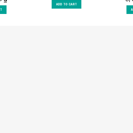
ADD TO CART
RT
A