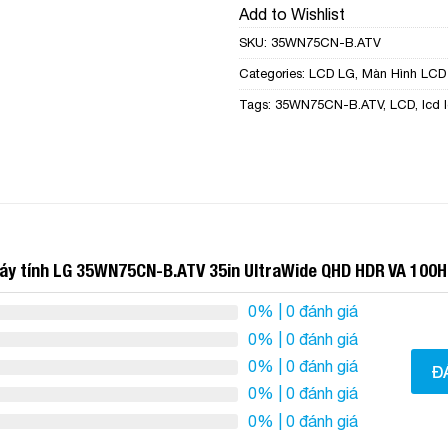
Add to Wishlist
SKU:
35WN75CN-B.ATV
Categories:
LCD LG
,
Màn Hình LCD
Tags:
35WN75CN-B.ATV
,
LCD
,
lcd 
áy tính LG 35WN75CN-B.ATV 35in UltraWide QHD HDR VA 100H
0%
| 0 đánh giá
0%
| 0 đánh giá
0%
| 0 đánh giá
Đ
0%
| 0 đánh giá
0%
| 0 đánh giá