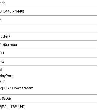
inch
 (3440 x 1440)
9
 cd/m²
7 triệu màu
0:1
0Hz
MI
playPort
B-C
ng USB Downstream
 (GtG)
º(R/L), 178º(U/D)