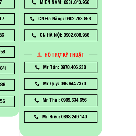
7
MIỀN NAM: 0931.843.956
17
CN Đà Nẵng: 0902.763.856
56
CN HÀ NỘI: 0902.608.956
856
HỖ TRỢ KỸ THUẬT
Mr Tấn: 0978.406.238
841
Mr Quy: 096.644.7370
889
Mr Thái: 0909.634.656
656
Mr Hiệu: 0898.249.140