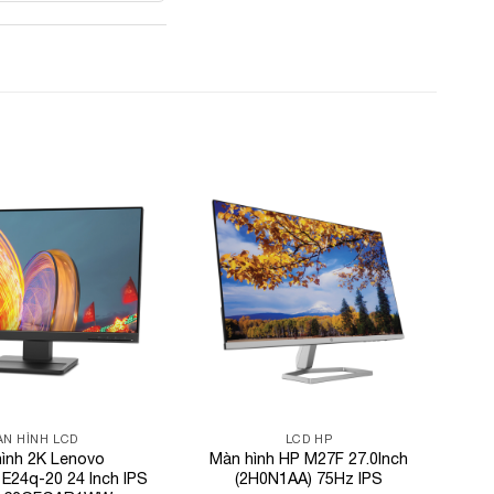
Add to
Add to
Wishlist
Wishlist
N HÌNH LCD
LCD HP
ình 2K Lenovo
Màn hình HP M27F 27.0Inch
 E24q-20 24 Inch IPS
(2H0N1AA) 75Hz IPS