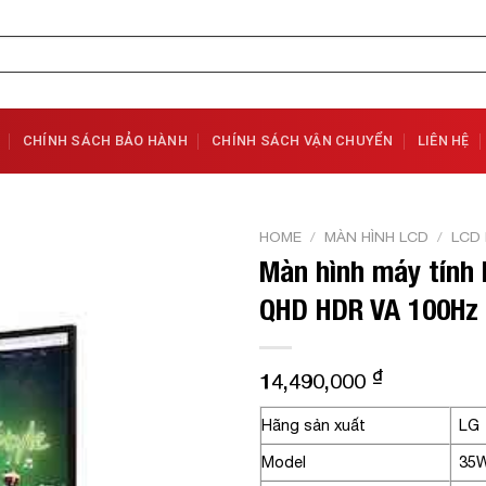
CHÍNH SÁCH BẢO HÀNH
CHÍNH SÁCH VẬN CHUYỂN
LIÊN HỆ
HOME
/
MÀN HÌNH LCD
/
LCD
Màn hình máy tính
Add to
QHD HDR VA 100Hz 
Wishlist
₫
14,490,000
Hãng sản xuất
LG
Model
35