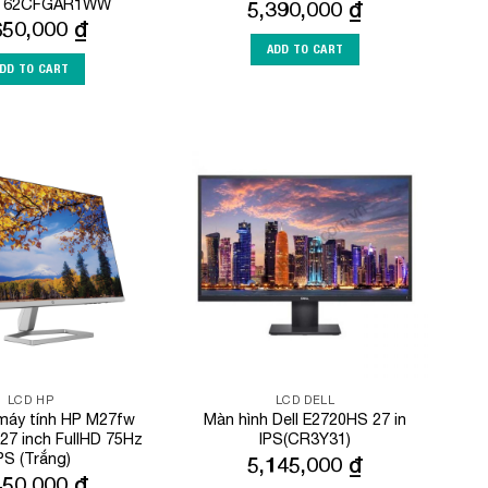
– 62CFGAR1WW
5,390,000
₫
650,000
₫
ADD TO CART
DD TO CART
Add to
Add to
Wishlist
Wishlist
LCD HP
LCD DELL
máy tính HP M27fw
Màn hình Dell E2720HS 27 in
27 inch FullHD 75Hz
IPS(CR3Y31)
PS (Trắng)
5,145,000
₫
450,000
₫