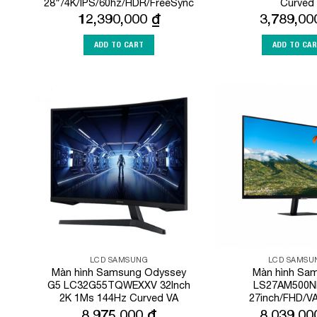
28″/4K/IPS/60hz/HDR/FreeSync
Curved
12,390,000
₫
3,789,0
ADD TO CART
ADD TO CA
Add to
Wishlist
LCD SAMSUNG
LCD SAMSU
Màn hình Samsung Odyssey
Màn hình Sa
G5 LC32G55TQWEXXV 32Inch
LS27AM500N
2K 1Ms 144Hz Curved VA
27inch/FHD/V
8,975,000
₫
8,039,0