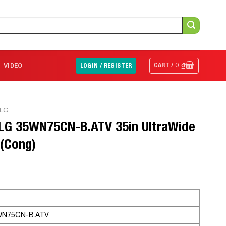
CART /
0
₫
VIDEO
LOGIN / REGISTER
 LG
 LG 35WN75CN-B.ATV 35in UltraWide
(Cong)
WN75CN-B.ATV