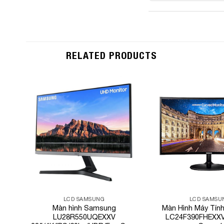
RELATED PRODUCTS
Add to
Wishlist
LCD SAMSUNG
LCD SAMSU
Màn hình Samsung
Màn Hình Máy Tí
LU28R550UQEXXV
LC24F390FHEXXV 