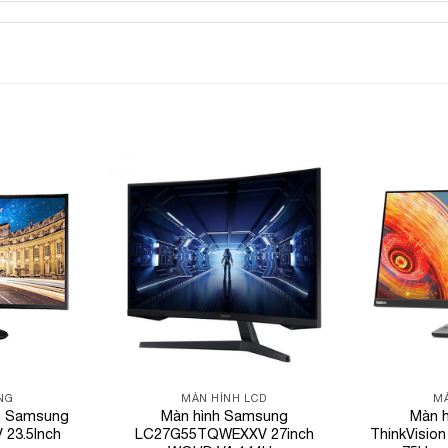
Add to
Add to
Wishlist
Wishlist
NG
MÀN HÌNH LCD
MÀ
nh Samsung
Màn hình Samsung
Màn h
23.5Inch
LC27G55TQWEXXV 27inch
ThinkVision