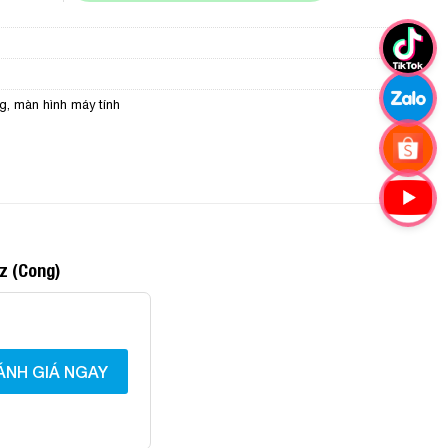
lg
,
màn hình máy tính
z (Cong)
ÁNH GIÁ NGAY