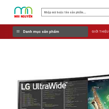
Skip
to
Search
content
for:
Danh mục sản phẩm
GIỚI THIỆU