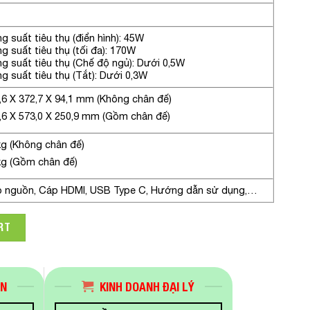
g suất tiêu thụ (điển hình): 45W
g suất tiêu thụ (tối đa): 170W
g suất tiêu thụ (Chế độ ngủ): Dưới 0,5W
g suất tiêu thụ (Tắt): Dưới 0,3W
,6 X 372,7 X 94,1 mm (Không chân đế)
,6 X 573,0 X 250,9 mm (Gồm chân đế)
kg (Không chân đế)
kg (Gồm chân đế)
 nguồn, Cáp HDMI, USB Type C, Hướng dẫn sử dụng,…
CN-B.ATV 35in UltraWide QHD HDR VA 100Hz (Cong) quantity
RT
ÁN
KINH DOANH ĐẠI LÝ