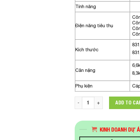
Tính năng
Côn
Côn
Điện năng tiêu thụ
Côn
Côn
831
Kích thước
831
6,6
Cân nặng
8,3
Phụ kiện
Cáp
Màn hình máy tính LG 35WN75
ADD TO CA
KINH DOANH DỰ 