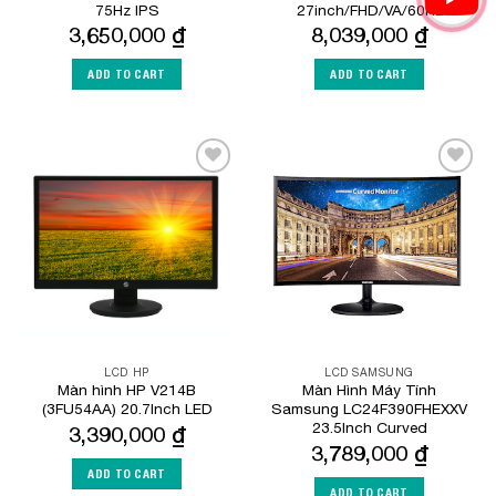
75Hz IPS
27inch/FHD/VA/60Hz
3,650,000
₫
8,039,000
₫
ADD TO CART
ADD TO CART
Add to
Add to
Wishlist
Wishlist
LCD HP
LCD SAMSUNG
Màn hình HP V214B
Màn Hình Máy Tính
(3FU54AA) 20.7Inch LED
Samsung LC24F390FHEXXV
23.5Inch Curved
3,390,000
₫
3,789,000
₫
ADD TO CART
ADD TO CART