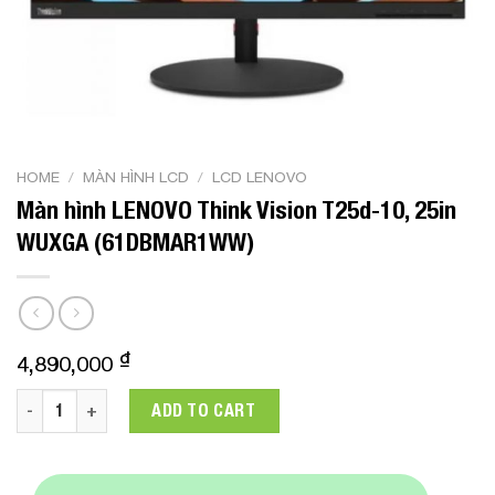
HOME
/
MÀN HÌNH LCD
/
LCD LENOVO
Màn hình LENOVO Think Vision T25d-10, 25in
WUXGA (61DBMAR1WW)
₫
4,890,000
Màn hình LENOVO Think Vision T25d-10, 25in WUXGA (61DB
ADD TO CART