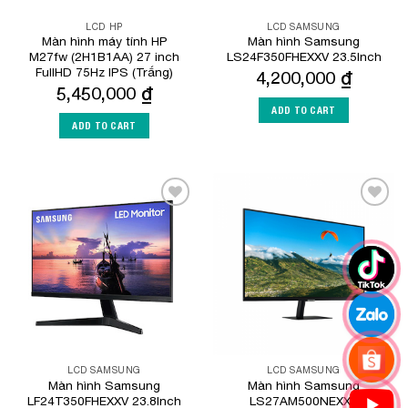
LCD HP
LCD SAMSUNG
Màn hình máy tính HP
Màn hình Samsung
M27fw (2H1B1AA) 27 inch
LS24F350FHEXXV 23.5Inch
FullHD 75Hz IPS (Trắng)
4,200,000
₫
5,450,000
₫
ADD TO CART
ADD TO CART
Add to
Add to
Wishlist
Wishlist
LCD SAMSUNG
LCD SAMSUNG
Màn hình Samsung
Màn hình Samsung
LF24T350FHEXXV 23.8Inch
LS27AM500NEXXV