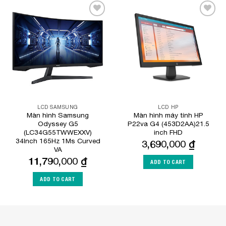
Add to
Add to
Wishlist
Wishlist
LCD SAMSUNG
LCD HP
Màn hình Samsung
Màn hình máy tính HP
Odyssey G5
P22va G4 (453D2AA)21.5
(LC34G55TWWEXXV)
inch FHD
34Inch 165Hz 1Ms Curved
3,690,000
₫
VA
11,790,000
₫
ADD TO CART
ADD TO CART