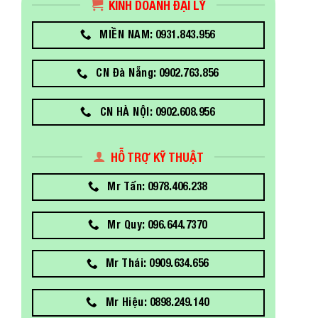
KINH DOANH ĐẠI LÝ
MIỀN NAM: 0931.843.956
CN Đà Nẵng: 0902.763.856
CN HÀ NỘI: 0902.608.956
HỖ TRỢ KỸ THUẬT
Mr Tấn: 0978.406.238
Mr Quy: 096.644.7370
Mr Thái: 0909.634.656
Mr Hiệu: 0898.249.140