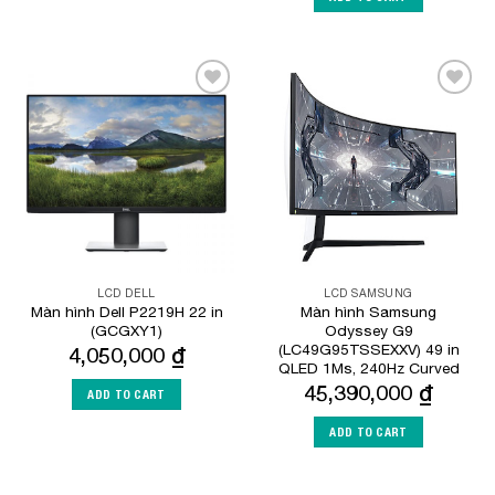
Add to
Add to
Wishlist
Wishlist
LCD DELL
LCD SAMSUNG
Màn hình Dell P2219H 22 in
Màn hình Samsung
(GCGXY1)
Odyssey G9
(LC49G95TSSEXXV) 49 in
4,050,000
₫
QLED 1Ms, 240Hz Curved
45,390,000
₫
ADD TO CART
ADD TO CART