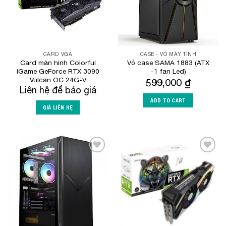
CARD VGA
CASE - VỎ MÁY TÍNH
Card màn hình Colorful
Vỏ case SAMA 1883 (ATX
iGame GeForce RTX 3090
-1 fan Led)
Vulcan OC 24G-V
599,000
₫
Liên hệ để báo giá
ADD TO CART
GIÁ LIÊN HỆ
Add to
Add to
Wishlist
Wishlist