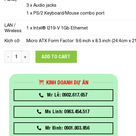
3 x Audio jacks
1 x PS/2 Keyboard/Mouse combo port
LAN /
1 x Intel® I219-V 1Gb Ethernet
Wireless
Kích cỡ
Micro ATX Form Factor: 9.6 inch x 8.3 inch (24.4cm x 2
Mainboard Asus B560M-K/CSM quantity
ADD TO CART
KINH DOANH DỰ ÁN
Mr Lễ: 0902.617.657
Ms Linh: 0963.454.517
Mr Bình: 0901.803.856