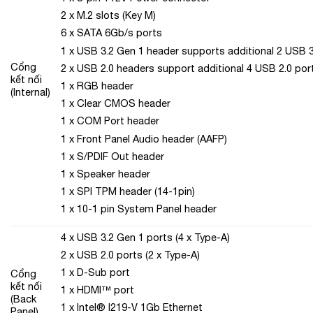
2 x M.2 slots (Key M)
6 x SATA 6Gb/s ports
1 x USB 3.2 Gen 1 header supports additional 2 USB 
Cổng
2 x USB 2.0 headers support additional 4 USB 2.0 por
kết nối
1 x RGB header
(Internal)
1 x Clear CMOS header
1 x COM Port header
1 x Front Panel Audio header (AAFP)
1 x S/PDIF Out header
1 x Speaker header
1 x SPI TPM header (14-1pin)
1 x 10-1 pin System Panel header
4 x USB 3.2 Gen 1 ports (4 x Type-A)
2 x USB 2.0 ports (2 x Type-A)
1 x D-Sub port
Cổng
kết nối
1 x HDMI™ port
(Back
1 x Intel® I219-V 1Gb Ethernet
Panel)