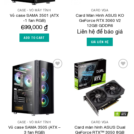
CASE - VỎ MÁY TÍNH
CARD VGA
Vỏ case SAMA 3501 (ATX
Card Màn Hình ASUS KO
-1 fan RGB)
GeForce RTX 3060 V2
12GB GDDR6
699,000
₫
Liên hệ để báo giá
ADD TO CART
GIÁ LIÊN HỆ
Add to
Add to
Wishlist
Wishlist
CASE - VỎ MÁY TÍNH
CARD VGA
Vỏ case SAMA 3505 (ATX –
Card màn hình ASUS Dual
3 fan RGB)
GeForce RTX™ 3050 8GB