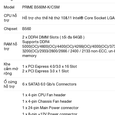
Model
PRIME B560M-K/CSM
CPU hỗ
Hỗ trợ cho thế hệ thứ 10&11 Intel® Core Socket LG
trợ
Chipset
B560
2 x DDR4 DIMM Slots ( tối đa 64GB )
Supports DDR4
RAM hỗ
5000(OC)/4800(OC)/4400(OC)/4266(OC)/4000(OC)/37
trợ
3200(OC)/2933/2800/2666 / 2400 / 2133 non-ECC, un-
memory
Khe
1 x PCI Express 4.0/3.0 x 16 Slot
cắm mở
2 x PCI Express 3.0 x 1 Slot
rộng
Ổ cứng
6 x SATA3 6.0 Gb/s Connectors
hỗ trợ
1 x 4-pin CPU Fan header
1 x 4-pin Chassis Fan header
1 x 24-pin Main Power connector
1 x 8-pin +12V Power connector