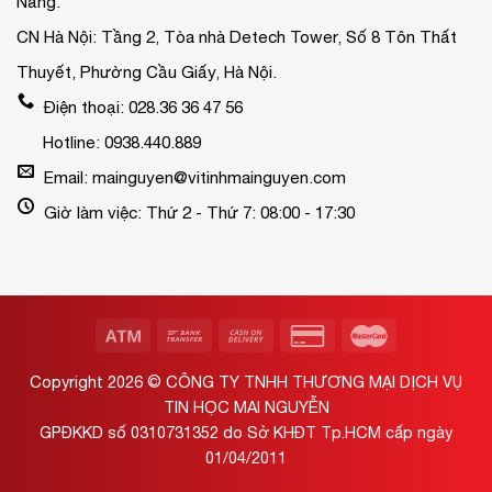
Nẵng.
CN Hà Nội: Tầng 2, Tòa nhà Detech Tower, Số 8 Tôn Thất
Thuyết, Phường Cầu Giấy, Hà Nội.
Điện thoại: 028.36 36 47 56
Hotline: 0938.440.889
Email: mainguyen@vitinhmainguyen.com
Giờ làm việc: Thứ 2 - Thứ 7: 08:00 - 17:30
Copyright 2026 ©
CÔNG TY TNHH THƯƠNG MẠI DỊCH VỤ
TIN HỌC MAI NGUYỄN
GPĐKKD số 0310731352 do Sở KHĐT Tp.HCM cấp ngày
01/04/2011