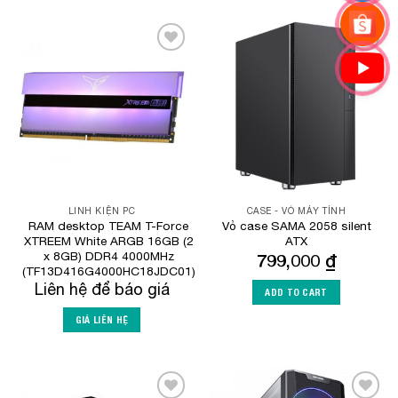
Add to
Add to
Wishlist
Wishlist
LINH KIỆN PC
CASE - VỎ MÁY TÍNH
RAM desktop TEAM T-Force
Vỏ case SAMA 2058 silent
XTREEM White ARGB 16GB (2
ATX
x 8GB) DDR4 4000MHz
799,000
₫
(TF13D416G4000HC18JDC01)
Liên hệ để báo giá
ADD TO CART
GIÁ LIÊN HỆ