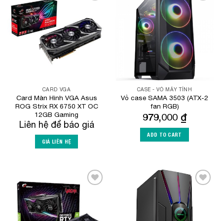
Add to
Add to
Wishlist
Wishlist
CARD VGA
CASE - VỎ MÁY TÍNH
Card Màn Hình VGA Asus
Vỏ case SAMA 3503 (ATX-2
ROG Strix RX 6750 XT OC
fan RGB)
12GB Gaming
979,000
₫
Liên hệ để báo giá
ADD TO CART
GIÁ LIÊN HỆ
Add to
Add to
Wishlist
Wishlist