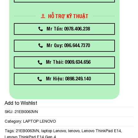
HỖ TRỢ KỸ THUẬT
Mr Tấn: 0978.406.238
Mr Quy: 096.644.7370
Mr Thái: 0909.634.656
Mr Hiệu: 0898.249.140
Add to Wishlist
SKU:
21EB0063VN
Category:
LAPTOP LENOVO
Tags:
21EB0063VN
,
laptop Lenovo
,
lenovo
,
Lenovo ThinkPad E14
,
Lenovo ThinkPad E14 Gen 4