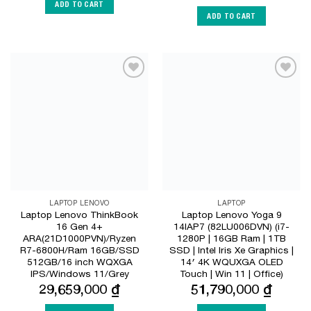
ADD TO CART
ADD TO CART
Add to
Add to
Wishlist
Wishlist
LAPTOP LENOVO
LAPTOP
Laptop Lenovo ThinkBook
Laptop Lenovo Yoga 9
16 Gen 4+
14IAP7 (82LU006DVN) (i7-
ARA(21D1000PVN)/Ryzen
1280P | 16GB Ram | 1TB
R7-6800H/Ram 16GB/SSD
SSD | Intel Iris Xe Graphics |
512GB/16 inch WQXGA
14′ 4K WQUXGA OLED
IPS/Windows 11/Grey
Touch | Win 11 | Office)
29,659,000
₫
51,790,000
₫