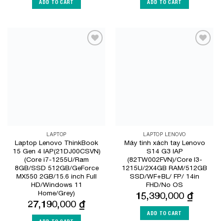
ADD TO CART
ADD TO CART
Add to
Add to
Wishlist
Wishlist
LAPTOP
LAPTOP LENOVO
Laptop Lenovo ThinkBook
Máy tinh xách tay Lenovo
15 Gen 4 IAP(21DJ00CSVN)
S14 G3 IAP
(Core i7-1255U/Ram
(82TW002FVN)/Core I3-
8GB/SSD 512GB/GeForce
1215U/2X4GB RAM/512GB
MX550 2GB/15.6 inch Full
SSD/WF+BL/ FP/ 14in
HD/Windows 11
FHD/No OS
Home/Grey)
15,390,000
₫
27,190,000
₫
ADD TO CART