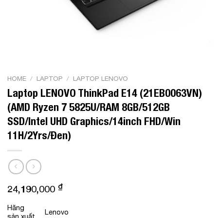
HOME
/
LAPTOP
/
LAPTOP LENOVO
Laptop LENOVO ThinkPad E14 (21EB0063VN)
(AMD Ryzen 7 5825U/RAM 8GB/512GB
SSD/Intel UHD Graphics/14inch FHD/Win
11H/2Yrs/Đen)
₫
24,190,000
Hãng
Lenovo
sản xuất