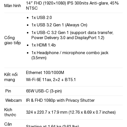
14″ FHD (1920×1080) IPS 300nits Anti-glare, 45%
Màn hình
NTSC
1x USB 2.0
1x USB 3.2 Gen 1 (Always On)
1x USB-C 3.2 Gen 1 (support data transfer,
Cổng
Power Delivery 3.0 and DisplayPort 1.2)
giao tiếp
1x HDMI 1.4b
1x Headphone / microphone combo jack
(3.5mm)
Ethernet 100/1000M
Kết nối
mạng
Wi-Fi 6E 11ax, 2×2 + BT5.1
Pin
65W USB-C (3-pin)
Webcam
IR & FHD 1080p with Privacy Shutter
Kích
324 x 220.7 x 17.9 mm (12.76 x 8.69 x 0.7 inches)
thước
Cân
Starting at 1.64 kg (3.62 lbs)