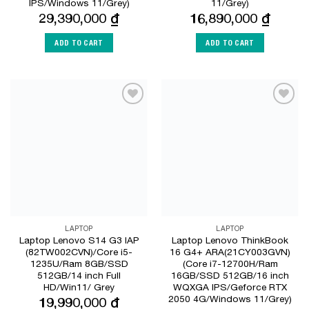
IPS/Windows 11/Grey)
11/Grey)
29,390,000
₫
16,890,000
₫
ADD TO CART
ADD TO CART
Add to
Add to
Wishlist
Wishlist
LAPTOP
LAPTOP
Laptop Lenovo S14 G3 IAP
Laptop Lenovo ThinkBook
(82TW002CVN)/Core i5-
16 G4+ ARA(21CY003GVN)
1235U/Ram 8GB/SSD
(Core i7-12700H/Ram
512GB/14 inch Full
16GB/SSD 512GB/16 inch
HD/Win11/ Grey
WQXGA IPS/Geforce RTX
2050 4G/Windows 11/Grey)
19,990,000
₫