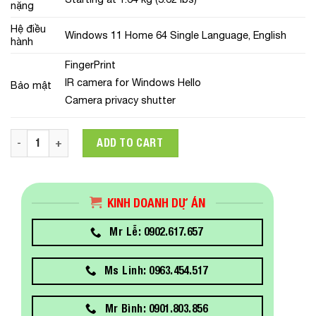
nặng
Hệ điều
Windows 11 Home 64 Single Language, English
hành
FingerPrint
IR camera for Windows Hello
Bảo mật
Camera privacy shutter
Laptop LENOVO ThinkPad E14 (21EB0063VN)(AMD Ryzen 7 582
ADD TO CART
KINH DOANH DỰ ÁN
Mr Lễ: 0902.617.657
Ms Linh: 0963.454.517
Mr Bình: 0901.803.856