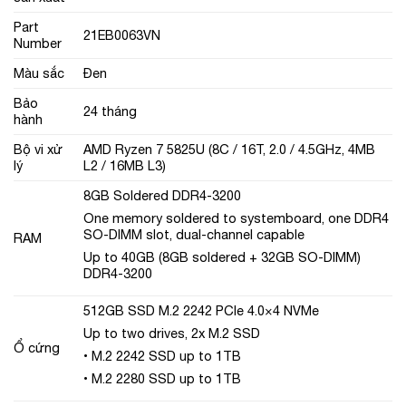
Part
21EB0063VN
Number
Màu sắc
Đen
Bảo
24 tháng
hành
Bộ vi xử
AMD Ryzen 7 5825U (8C / 16T, 2.0 / 4.5GHz, 4MB
lý
L2 / 16MB L3)
8GB Soldered DDR4-3200
One memory soldered to systemboard, one DDR4
SO-DIMM slot, dual-channel capable
RAM
Up to 40GB (8GB soldered + 32GB SO-DIMM)
DDR4-3200
512GB SSD M.2 2242 PCIe 4.0×4 NVMe
Up to two drives, 2x M.2 SSD
Ổ cứng
• M.2 2242 SSD up to 1TB
• M.2 2280 SSD up to 1TB