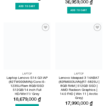
36,959,000
₫
ADD TO CART
ADD TO CART
Add to
Add to
Wishlist
Wishlist
LAPTOP
LAPTOP
Laptop Lenovo S14 G3 IAP
Lenovo Ideapad 3 14ABA7
(82TW000MVN)/Core i5-
(82RM003UVN)(R7-5825U |
1235U/Ram 8GB/SSD
8GB RAM | 512GB SSD |
512GB/14 inch Full
AMD Radeon Graphics |
HD/Win11/ Grey
14.0 FHD | Win 11 | Arctic
Grey)
18,679,000
₫
17,990,000
₫