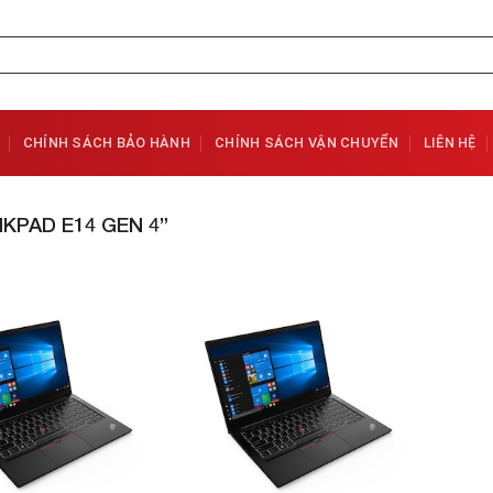
CHÍNH SÁCH BẢO HÀNH
CHÍNH SÁCH VẬN CHUYỂN
LIÊN HỆ
PAD E14 GEN 4”
Add to
Add to
Wishlist
Wishlist