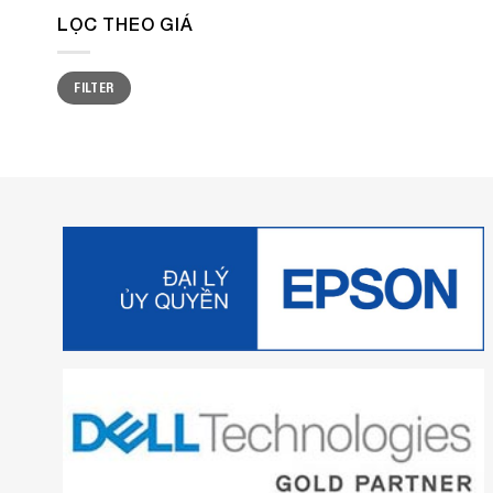
LỌC THEO GIÁ
Min
Max
FILTER
price
price