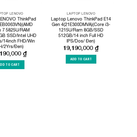
PTOP LENOVO
LAPTOP LENOVO
LENOVO ThinkPad
Laptop Lenovo ThinkPad E14
1EB0063VN)(AMD
Gen 4(21E300DMVA)(Core i3-
n 7 5825U/RAM
1215U/Ram 8GB/SSD
GB SSD/Intel UHD
512GB/14 inch Full HD
s/14inch FHD/Win
IPS/Dos/ Đen)
H/2Yrs/Đen)
19,190,000
₫
,190,000
₫
ADD TO CART
ADD TO CART