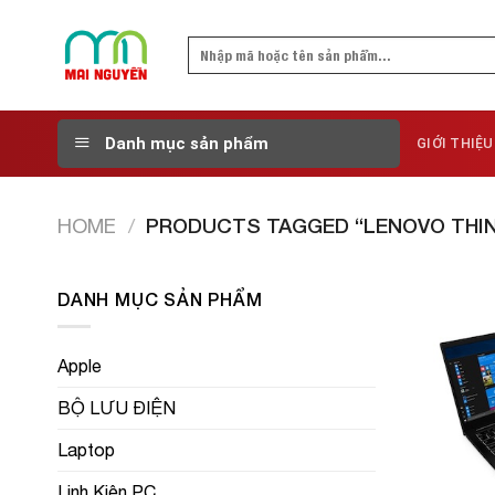
Skip
to
Search
content
for:
Danh mục sản phẩm
GIỚI THIỆU
HOME
/
PRODUCTS TAGGED “LENOVO THINK
DANH MỤC SẢN PHẨM
Apple
BỘ LƯU ĐIỆN
Laptop
Linh Kiện PC