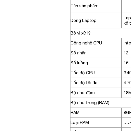
Tên sản phẩm
Lap
Dòng Laptop
kế 
Bộ vi xử lý
Công nghệ CPU
Int
Số nhân
12
Số luồng
16
Tốc độ CPU
3.4
Tốc độ tối đa
4.7
Bộ nhớ đệm
18
Bộ nhớ trong (RAM)
RAM
8GB
Loại RAM
DD