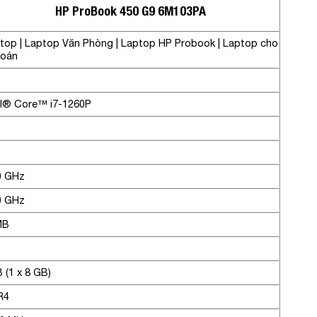
HP ProBook 450 G9 6M103PA
top | Laptop Văn Phòng | Laptop HP Probook | Laptop cho
toán
el® Core™ i7-1260P
0 GHz
0 GHz
MB
 (1 x 8 GB)
R4