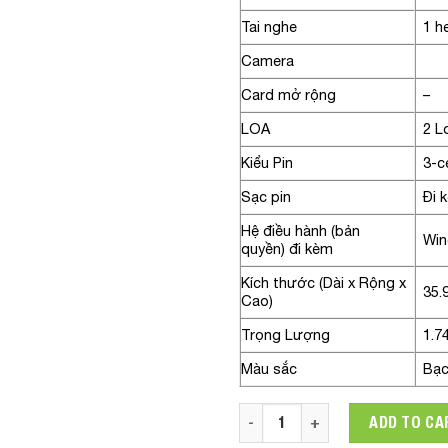
Tai nghe
1 h
Camera
Card mở rộng
–
LOA
2 L
Kiểu Pin
3-c
Sạc pin
Đi 
Hệ điều hành (bản
Win
quyền) đi kèm
Kích thước (Dài x Rộng x
35.
Cao)
Trọng Lượng
1.7
Màu sắc
Bạ
Laptop HP ProBook 450 G9 6M1
ADD TO CA