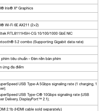
el® Iris® Xᵉ Graphics
el® Wi-Fi 6E AX211 (2×2)
ltek RTL8111HSH-CG 10/100/1000 GbE NIC
etooth® 5.2 combo (Supporting Gigabit data rate)
 phím tiêu chuẩn – Đèn nền bàn phím
 ứng đa điểm
uperSpeed USB Type-A 5Gbps signaling rate (1 charging, 1
er);
uperSpeed USB Type-C® 10Gbps signaling rate (USB
er Delivery, DisplayPort™ 2.1);
DMI 2.1b
(HDMI cable sold separately.)