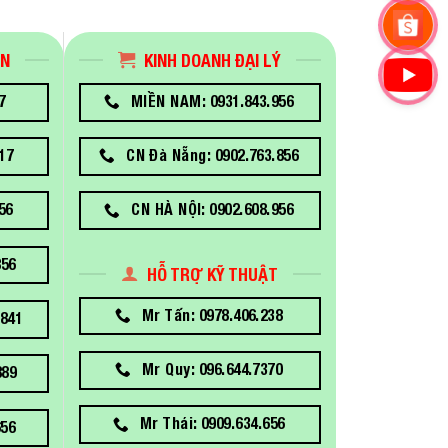
ÁN
KINH DOANH ĐẠI LÝ
7
MIỀN NAM: 0931.843.956
17
CN Đà Nẵng: 0902.763.856
56
CN HÀ NỘI: 0902.608.956
856
HỖ TRỢ KỸ THUẬT
Mr Tấn: 0978.406.238
841
Mr Quy: 096.644.7370
889
Mr Thái: 0909.634.656
656