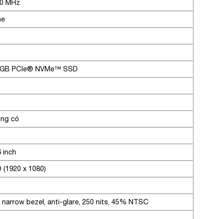
0 MHz
he
2GB PCIe® NVMe™ SSD
ng có
6 inch
 (1920 x 1080)
, narrow bezel, anti-glare, 250 nits, 45% NTSC