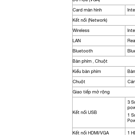
Card màn hình
Int
Kết nối (Network)
Wireless
Int
LAN
Rea
Bluetooth
Blu
Bàn phím , Chuột
Kiểu bàn phím
Bàn
Chuột
Cảm
Giao tiếp mở rộng
3 S
pow
Kết nối USB
1 S
Pow
Kết nối HDMI/VGA
1 H