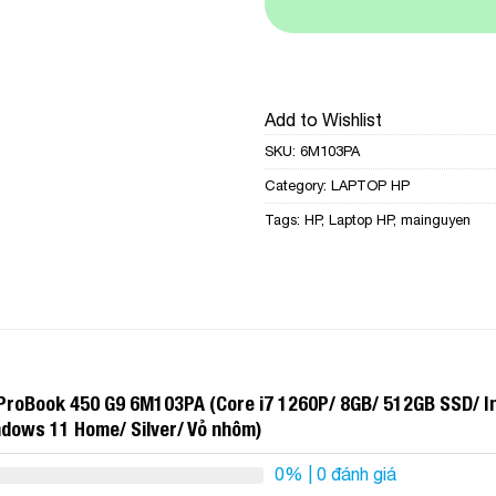
Add to Wishlist
SKU:
6M103PA
Category:
LAPTOP HP
Tags:
HP
,
Laptop HP
,
mainguyen
ProBook 450 G9 6M103PA (Core i7 1260P/ 8GB/ 512GB SSD/ Int
ndows 11 Home/ Silver/ Vỏ nhôm)
0%
| 0 đánh giá