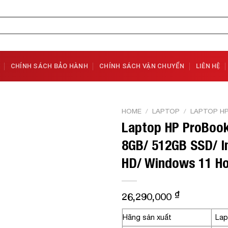
CHÍNH SÁCH BẢO HÀNH
CHÍNH SÁCH VẬN CHUYỂN
LIÊN HỆ
HOME
/
LAPTOP
/
LAPTOP H
Laptop HP ProBook
Add to
8GB/ 512GB SSD/ Int
Wishlist
HD/ Windows 11 Hom
₫
26,290,000
Hãng sản xuất
Lap