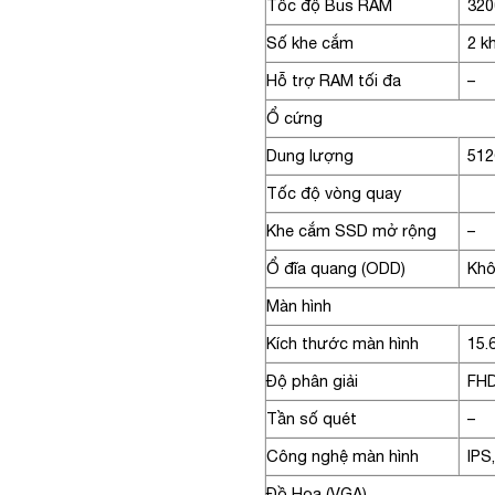
Tốc độ Bus RAM
320
Số khe cắm
2 k
Hỗ trợ RAM tối đa
–
Ổ cứng
Dung lượng
51
Tốc độ vòng quay
Khe cắm SSD mở rộng
–
Ổ đĩa quang (ODD)
Khô
Màn hình
Kích thước màn hình
15.
Độ phân giải
FHD
Tần số quét
–
Công nghệ màn hình
IPS
Đồ Họa (VGA)