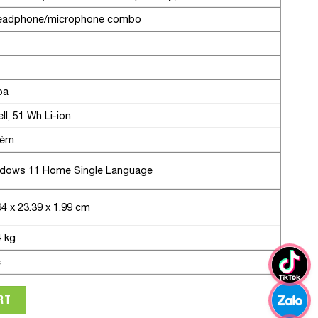
eadphone/microphone combo
oa
ell, 51 Wh Li-ion
kèm
dows 11 Home Single Language
94 x 23.39 x 1.99 cm
4 kg
c
03PA (Core i7 1260P/ 8GB/ 512GB SSD/ Intel Iris Xe Graphics/ 1
RT