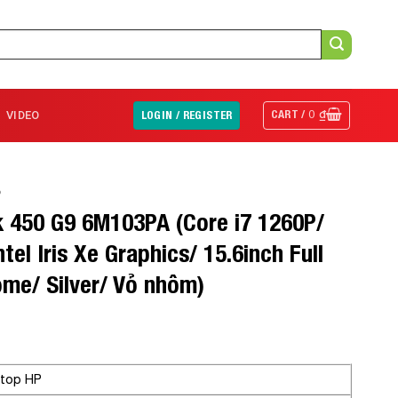
CART /
0
₫
VIDEO
LOGIN / REGISTER
P
 450 G9 6M103PA (Core i7 1260P/
el Iris Xe Graphics/ 15.6inch Full
e/ Silver/ Vỏ nhôm)
top HP