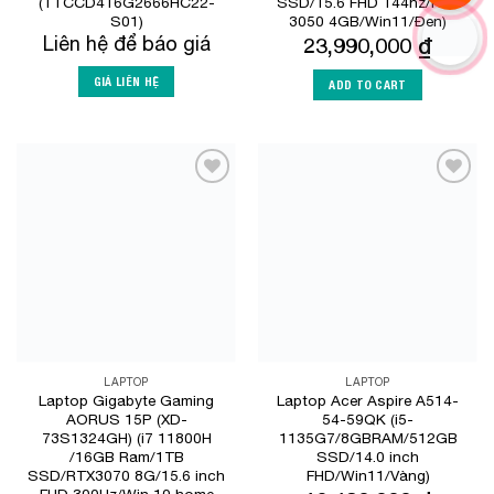
(TTCCD416G2666HC22-
SSD/15.6 FHD 144hz/RTX
S01)
3050 4GB/Win11/Đen)
Liên hệ để báo giá
23,990,000
₫
GIÁ LIÊN HỆ
ADD TO CART
Add to
Add to
Wishlist
Wishlist
LAPTOP
LAPTOP
Laptop Gigabyte Gaming
Laptop Acer Aspire A514-
AORUS 15P (XD-
54-59QK (i5-
73S1324GH) (i7 11800H
1135G7/8GBRAM/512GB
/16GB Ram/1TB
SSD/14.0 inch
SSD/RTX3070 8G/15.6 inch
FHD/Win11/Vàng)
FHD 300Hz/Win 10 home