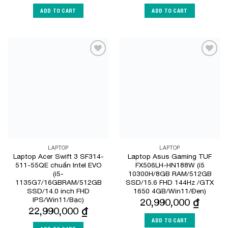
ADD TO CART
ADD TO CART
Add to
Add to
Wishlist
Wishlist
LAPTOP
LAPTOP
Laptop Acer Swift 3 SF314-
Laptop Asus Gaming TUF
511-55QE chuẩn Intel EVO
FX506LH-HN188W (i5
(i5-
10300H/8GB RAM/512GB
1135G7/16GBRAM/512GB
SSD/15.6 FHD 144Hz /GTX
SSD/14.0 inch FHD
1650 4GB/Win11/Đen)
IPS/Win11/Bạc)
20,990,000
₫
22,990,000
₫
ADD TO CART