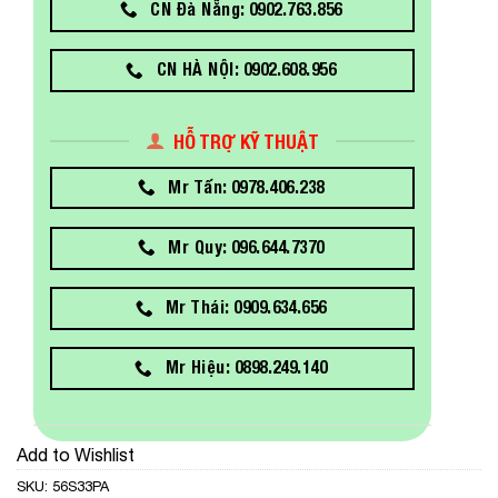
CN Đà Nẵng: 0902.763.856
CN HÀ NỘI: 0902.608.956
HỖ TRỢ KỸ THUẬT
Mr Tấn: 0978.406.238
Mr Quy: 096.644.7370
Mr Thái: 0909.634.656
Mr Hiệu: 0898.249.140
Add to Wishlist
SKU:
56S33PA