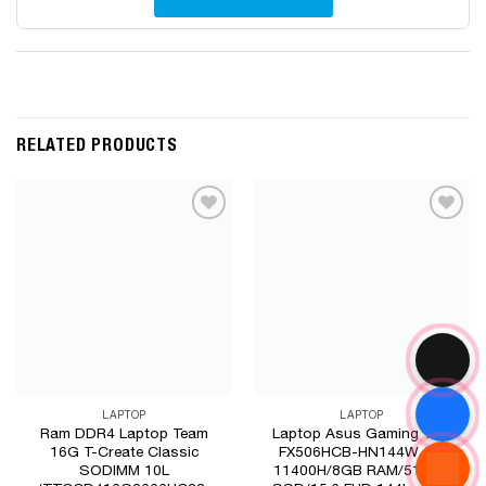
RELATED PRODUCTS
Add to
Add to
Wishlist
Wishlist
LAPTOP
LAPTOP
Ram DDR4 Laptop Team
Laptop Asus Gaming TUF
16G T-Create Classic
FX506HCB-HN144W (i5-
SODIMM 10L
11400H/8GB RAM/512GB