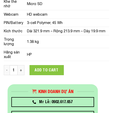
Khe thẻ
Micro SD
nhớ
Webcam
HD webcam
PIN/Battery
3-cell Polymer, 45 Wh
Kích thước
Dài 321.9 mm – Rộng 213.9 mm – Dày 19.9 mm
Trọng
1.38 kg
lượng
Hãng sản
HP
xuất
Laptop HP ProBook 440 G8 (56S33PA) (Core i5-1135G7/8GB 
ADD TO CART
KINH DOANH DỰ ÁN
Mr Lễ: 0902.617.657