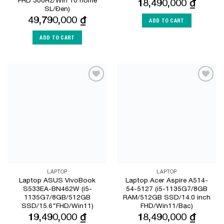
18,490,000
₫
SL/Đen)
49,790,000
₫
ADD TO CART
ADD TO CART
Add to
Add to
Wishlist
Wishlist
LAPTOP
LAPTOP
Laptop ASUS VivoBook
Laptop Acer Aspire A514-
S533EA-BN462W (i5-
54-5127 (i5-1135G7/8GB
1135G7/8GB/512GB
RAM/512GB SSD/14.0 inch
SSD/15.6″FHD/Win11)
FHD/Win11/Bạc)
19,490,000
₫
18,490,000
₫