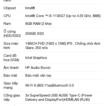
hành
Chipset
Intel®
CPU
Intel® Core ™ i5-1135G7 (Up to 4.20 GHz, 8MB)
Ram
8GB RAM (2 khe)
Ổ cứng
256GB SSD
(HDD/SSD)
Size màn
14INCH FHD (1920 x 1080) IPS , Chống chói Anti
hình
Glare, 250 nits
Card đồ
Intel Graphics
họa (VGA)
Âm thanh
HP Audio Boost
Bảo mật
Bảo mật vân tay
Giao tiếp
Wi-Fi 6 (802.11ax)Bluetooth 5.0
mạng
Cổng giao
3x SuperSpeed USB AUSB Type-C (Power
tiếp
Delivery and DisplayPort)HDMILAN (RJ45)