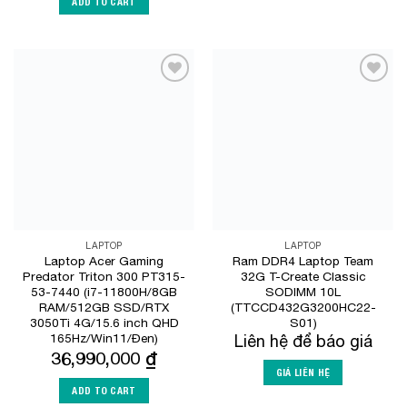
ADD TO CART
Add to
Add to
Wishlist
Wishlist
LAPTOP
LAPTOP
Laptop Acer Gaming
Ram DDR4 Laptop Team
Predator Triton 300 PT315-
32G T-Create Classic
53-7440 (i7-11800H/8GB
SODIMM 10L
RAM/512GB SSD/RTX
(TTCCD432G3200HC22-
3050Ti 4G/15.6 inch QHD
S01)
165Hz/Win11/Đen)
Liên hệ để báo giá
36,990,000
₫
GIÁ LIÊN HỆ
ADD TO CART