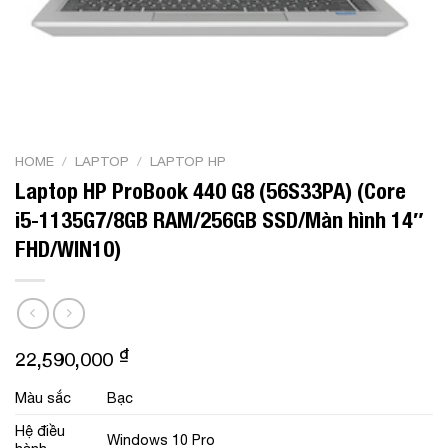
HOME
/
LAPTOP
/
LAPTOP HP
Laptop HP ProBook 440 G8 (56S33PA) (Core
i5-1135G7/8GB RAM/256GB SSD/Màn hình 14″
FHD/WIN10)
₫
22,590,000
Màu sắc
Bạc
Hệ điều
Windows 10 Pro