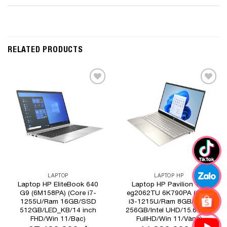
RELATED PRODUCTS
Add to
Add to
Wishlist
Wishlist
LAPTOP
LAPTOP HP
Laptop HP EliteBook 640
Laptop HP Pavilion 15-
G9 (6M158PA) (Core i7-
eg2062TU 6K790PA (Core
1255U/Ram 16GB/SSD
i3-1215U/Ram 8GB/SSD
512GB/LED_KB/14 inch
256GB/Intel UHD/15.6 inch
FHD/Win 11/Bạc)
FullHD/Win 11/Vàng)