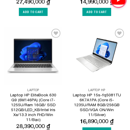
27,490,000
₫
14,990,000
₫
ADD TO CART
ADD TO CART
Add to
Add to
Wishlist
Wishlist
LAPTOP
LAPTOP HP
Laptop HP EliteBook 630
Laptop HP 15s-fq5081TU
G9 (6M146PA) (Core i7-
6K7A1PA (Core i5-
1255U/Ram 16GB/ SSD
1235U/RAM 8GB/256GB
512GB/LED_KB/Intel Iris
SSD/VGA ON/Win
Xe/13.3 inch FHD/Win
11/Silver)
11/Bạc)
16,890,000
₫
28,390,000
₫