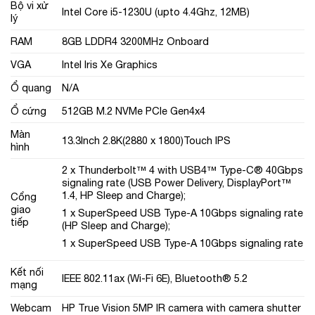
Bộ vi xử
Intel Core i5-1230U (upto 4.4Ghz, 12MB)
lý
RAM
8GB LDDR4 3200MHz Onboard
VGA
Intel Iris Xe Graphics
Ổ quang
N/A
Ổ cứng
512GB M.2 NVMe PCIe Gen4x4
Màn
13.3Inch 2.8K(2880 x 1800)Touch IPS
hình
2 x Thunderbolt™ 4 with USB4™ Type-C® 40Gbps
signaling rate (USB Power Delivery, DisplayPort™
1.4, HP Sleep and Charge);
Cổng
giao
1 x SuperSpeed USB Type-A 10Gbps signaling rate
tiếp
(HP Sleep and Charge);
1 x SuperSpeed USB Type-A 10Gbps signaling rate
Kết nối
IEEE 802.11ax (Wi-Fi 6E), Bluetooth® 5.2
mạng
Webcam
HP True Vision 5MP IR camera with camera shutter