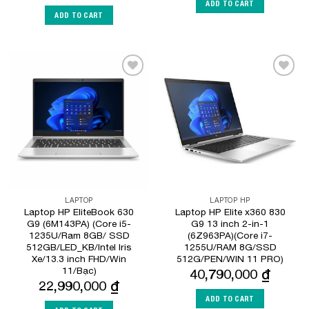
ADD TO CART
ADD TO CART
Add to
Add to
Wishlist
Wishlist
LAPTOP
LAPTOP HP
Laptop HP EliteBook 630
Laptop HP Elite x360 830
G9 (6M143PA) (Core i5-
G9 13 inch 2-in-1
1235U/Ram 8GB/ SSD
(6Z963PA)(Core i7-
512GB/LED_KB/Intel Iris
1255U/RAM 8G/SSD
Xe/13.3 inch FHD/Win
512G/PEN/WIN 11 PRO)
11/Bạc)
40,790,000
₫
22,990,000
₫
ADD TO CART