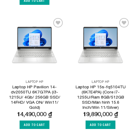
ADD TO CART
Add to
Add to
Wishlist
Wishlist
LAPTOP HP
LAPTOP HP
Laptop HP Pavilion 14-
Laptop HP 15s-fq5104TU
dv2050TU 6K7G7PA (i3-
(6K7E4PA) (Core i7-
1215U/ 4Gb/ 256GB SSD/
1255U/Ram 8GB/512GB
14FHD/ VGA ON/ Win11/
SSD/Màn hình 15.6
Gold)
Inch/Win 11/Silver)
14,490,000
₫
19,890,000
₫
ADD TO CART
ADD TO CART