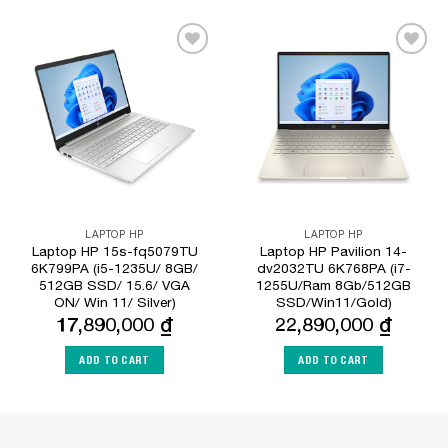
Add to
Add to
Wishlist
Wishlist
LAPTOP HP
LAPTOP HP
Laptop HP 15s-fq5079TU
Laptop HP Pavilion 14-
6K799PA (i5-1235U/ 8GB/
dv2032TU 6K768PA (i7-
512GB SSD/ 15.6/ VGA
1255U/Ram 8Gb/512GB
ON/ Win 11/ Silver)
SSD/Win11/Gold)
17,890,000
₫
22,890,000
₫
ADD TO CART
ADD TO CART