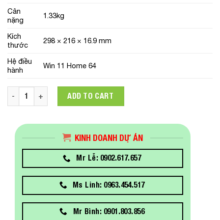
Cân
1.33kg
nặng
Kích
298 × 216 × 16.9 mm
thước
Hệ điều
Win 11 Home 64
hành
Laptop HP ENVY x360 13-bf0092TU (7C0P0PA)/ Natural Silver/ 
ADD TO CART
KINH DOANH DỰ ÁN
Mr Lễ: 0902.617.657
Ms Linh: 0963.454.517
Mr Bình: 0901.803.856