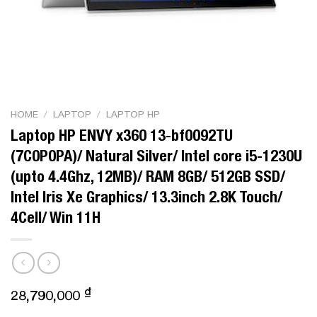
HOME
/
LAPTOP
/
LAPTOP HP
Laptop HP ENVY x360 13-bf0092TU
(7C0P0PA)/ Natural Silver/ Intel core i5-1230U
(upto 4.4Ghz, 12MB)/ RAM 8GB/ 512GB SSD/
Intel Iris Xe Graphics/ 13.3inch 2.8K Touch/
4Cell/ Win 11H
₫
28,790,000