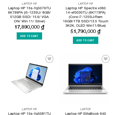
LAPTOP HP
LAPTOP HP
Laptop HP 15s-fq5079TU
Laptop HP Spectre x360
6K799PA (i5-1235U/ 8GB/
14-ef0030TU (6K773PA)
512GB SSD/ 15.6/ VGA
(Core i7-1255U/Ram
ON/ Win 11/ Silver)
16GB/1TB SSD/13.5 Touch
3K2K, OLED Win11/Blue)
17,890,000
₫
51,790,000
₫
ADD TO CART
ADD TO CART
Add to
Add to
Wishlist
Wishlist
LAPTOP HP
LAPTOP
Laptop HP 15s-fq5081TU
Laptop HP EliteBook 640