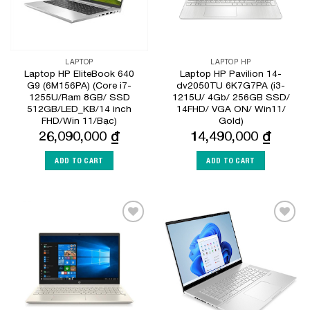
LAPTOP
LAPTOP HP
Laptop HP EliteBook 640
Laptop HP Pavilion 14-
G9 (6M156PA) (Core i7-
dv2050TU 6K7G7PA (i3-
1255U/Ram 8GB/ SSD
1215U/ 4Gb/ 256GB SSD/
512GB/LED_KB/14 inch
14FHD/ VGA ON/ Win11/
FHD/Win 11/Bạc)
Gold)
26,090,000
₫
14,490,000
₫
ADD TO CART
ADD TO CART
Add to
Add to
Wishlist
Wishlist