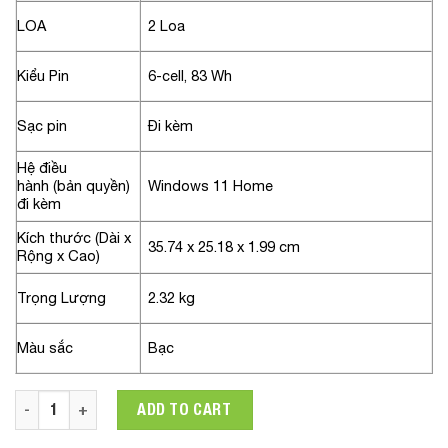
LOA
2 Loa
Kiểu Pin
6-cell, 83 Wh
Sạc pin
Đi kèm
Hệ điều
hành (bản quyền)
Windows 11 Home
đi kèm
Kích thước (Dài x
35.74 x 25.18 x 1.99 cm
Rộng x Cao)
Trọng Lượng
2.32 kg
Màu sắc
Bạc
Laptop HP Envy 16-h0205TX 7C0T2PA (Core i9-12900H/Ram 3
ADD TO CART