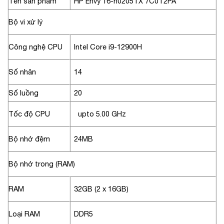
Tên sản phẩm
HP Envy 16-h0205TX 7C0T2PA
Bộ vi xử lý
Công nghệ CPU
Intel Core i9-12900H
Số nhân
14
Số luồng
20
Tốc độ CPU
upto 5.00 GHz
Bộ nhớ đệm
24MB
Bộ nhớ trong (RAM)
RAM
32GB (2 x 16GB)
Loại RAM
DDR5