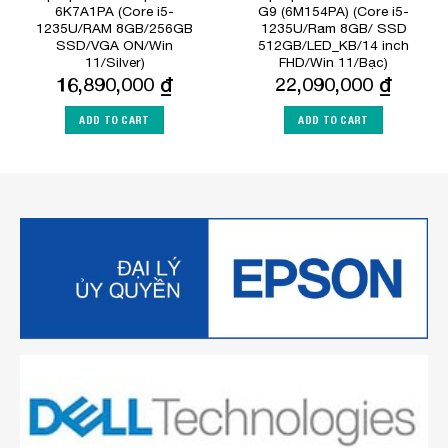
6K7A1PA (Core i5-
G9 (6M154PA) (Core i5-
1235U/RAM 8GB/256GB
1235U/Ram 8GB/ SSD
SSD/VGA ON/Win
512GB/LED_KB/14 inch
11/Silver)
FHD/Win 11/Bạc)
16,890,000
₫
22,090,000
₫
ADD TO CART
ADD TO CART