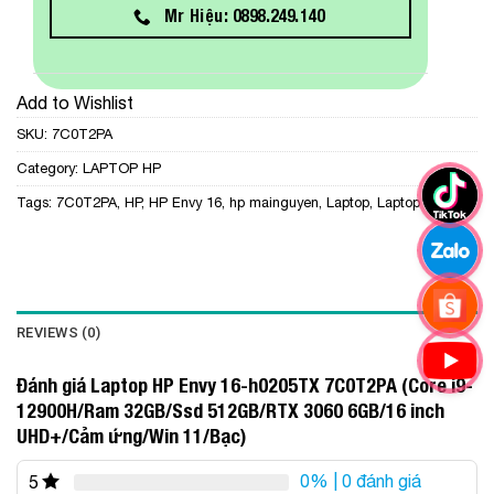
Mr Hiệu: 0898.249.140
Add to Wishlist
SKU:
7C0T2PA
Category:
LAPTOP HP
Tags:
7C0T2PA
,
HP
,
HP Envy 16
,
hp mainguyen
,
Laptop
,
Laptop HP
REVIEWS (0)
Đánh giá Laptop HP Envy 16-h0205TX 7C0T2PA (Core i9-
12900H/Ram 32GB/Ssd 512GB/RTX 3060 6GB/16 inch
UHD+/Cảm ứng/Win 11/Bạc)
0%
| 0 đánh giá
5