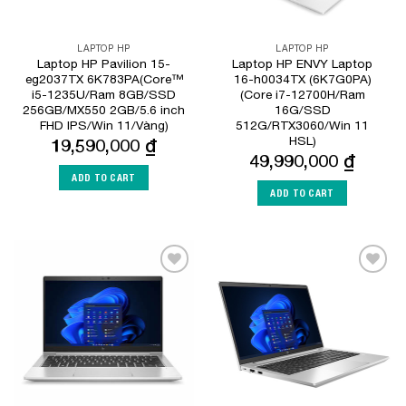
LAPTOP HP
LAPTOP HP
Laptop HP Pavilion 15-
Laptop HP ENVY Laptop
eg2037TX 6K783PA(Core™
16-h0034TX (6K7G0PA)
i5-1235U/Ram 8GB/SSD
(Core i7-12700H/Ram
256GB/MX550 2GB/5.6 inch
16G/SSD
FHD IPS/Win 11/Vàng)
512G/RTX3060/Win 11
HSL)
19,590,000
₫
49,990,000
₫
ADD TO CART
ADD TO CART
Add to
Add to
Wishlist
Wishlist