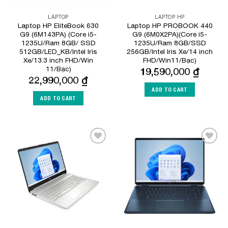
LAPTOP
LAPTOP HP
Laptop HP EliteBook 630
Laptop HP PROBOOK 440
G9 (6M143PA) (Core i5-
G9 (6M0X2PA)(Core i5-
1235U/Ram 8GB/ SSD
1235U/Ram 8GB/SSD
512GB/LED_KB/Intel Iris
256GB/Intel Iris Xe/14 inch
Xe/13.3 inch FHD/Win
FHD/Win11/Bạc)
11/Bạc)
19,590,000
₫
22,990,000
₫
ADD TO CART
ADD TO CART
Add to
Add to
Wishlist
Wishlist