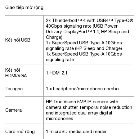
Giao tiếp mở rộng
2x Thunderbolt™ 4 with USB4™ Type-C®
40Gbps signaling rate (USB Power
Delivery, DisplayPort™ 1.4, HP Sleep and
Charge)
Kết nối USB
1x SuperSpeed USB Type-A 10Gbps
signaling rate (HP Sleep and Charge)
1x SuperSpeed USB Type-A 10Gbps
signaling rate
Kết nối
1 HDMI 2.1
HDMI/VGA
Tai nghe
1 x headphone/microphone combo
HP True Vision 5MP IR camera with
camera shutter, temporal noise reduction
Camera
and integrated dual array digital
microphones
Card mở rộng
1 microSD media card reader