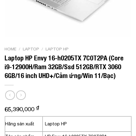
HOME
/
LAPTOP
/
LAPTOP HP
Laptop HP Envy 16-h0205TX 7C0T2PA (Core
i9-12900H/Ram 32GB/Ssd 512GB/RTX 3060
6GB/16 inch UHD+/Cảm ứng/Win 11/Bạc)
₫
65,390,000
Hãng sản xuất
Laptop HP