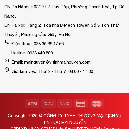
CN Đà Nẵng: K62/17 Hà Huy Tập, Phường Thanh Khê, Tp.Đà
Nẵng.
CN Hà Nội: Tầng 2, Tòa nhà Detech Tower, Số 8 Tôn Thất
Thuyết, Phường Cầu Giấy, Hà Nội.
Điện thoại: 028.36 36 47 56
Hotline: 0938.440.889
Email: mainguyen@vitinhmainguyen.com
Giờ làm việc: Thứ 2 - Thứ 7: 08:00 - 17:30
Copyright 2026 ©
CÔNG TY TNHH THƯƠNG MẠI DỊCH VỤ
TIN HỌC MAI NGUYỄN
GPĐKKD số 0310731352 do Sở KHĐT Tp.HCM cấp ngày