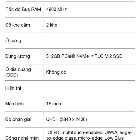
Tốc độ Bus RAM
4800 MHz
Số khe cắm
2 khe
Ổ cứng
Dung lượng
512GB PCIe® NVMe™ TLC M.2 SSD
Ổ đĩa quang
Không có
(ODD)
Hiển thị
Màn hình
16 inch
Độ phân giải
UHD+ (3840 x 2400)
OLED, multitouch-enabled, UWVA, edge-
Công nghệ màn
to-edge glass, micro-edge, Low Blue