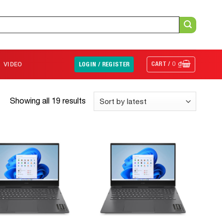
CART /
0
₫
VIDEO
LOGIN / REGISTER
Showing all 19 results
Add to
Add to
Wishlist
Wishlist