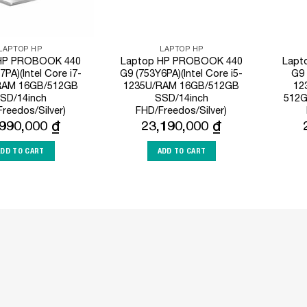
LAPTOP HP
LAPTOP HP
HP PROBOOK 440
Laptop HP PROBOOK 440
Lapt
PA)(Intel Core i7-
G9 (753Y6PA)(Intel Core i5-
G9 
RAM 16GB/512GB
1235U/RAM 16GB/512GB
12
SD/14inch
SSD/14inch
512GB
reedos/Silver)
FHD/Freedos/Silver)
,990,000
₫
23,190,000
₫
ADD TO CART
ADD TO CART