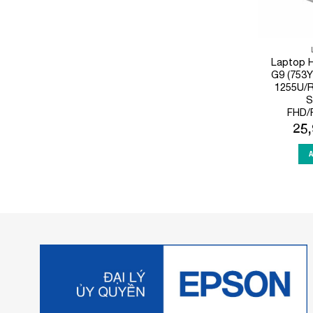
Laptop 
G9 (753Y7
1255U/
S
FHD/F
25