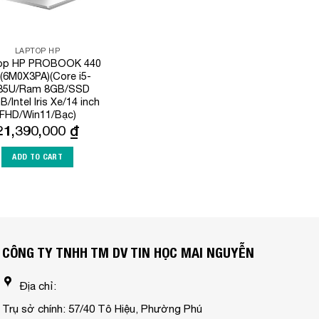
LAPTOP HP
op HP PROBOOK 440
(6M0X3PA)(Core i5-
35U/Ram 8GB/SSD
/Intel Iris Xe/14 inch
FHD/Win11/Bạc)
21,390,000
₫
ADD TO CART
CÔNG TY TNHH TM DV TIN HỌC MAI NGUYỄN
Địa chỉ:
Trụ sở chính: 57/40 Tô Hiệu, Phường Phú