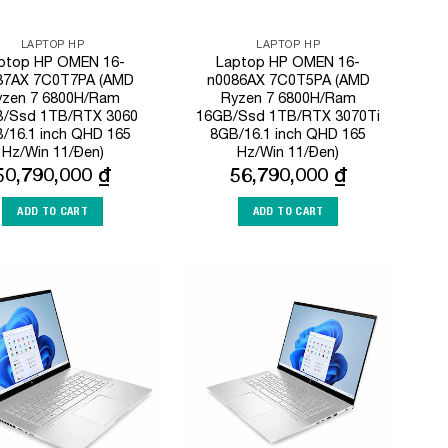
LAPTOP HP
LAPTOP HP
ptop HP OMEN 16-
Laptop HP OMEN 16-
87AX 7C0T7PA (AMD
n0086AX 7C0T5PA (AMD
yzen 7 6800H/Ram
Ryzen 7 6800H/Ram
/Ssd 1TB/RTX 3060
16GB/Ssd 1TB/RTX 3070Ti
/16.1 inch QHD 165
8GB/16.1 inch QHD 165
Hz/Win 11/Đen)
Hz/Win 11/Đen)
50,790,000
₫
56,790,000
₫
ADD TO CART
ADD TO CART
Add to
Add to
Wishlist
Wishlist