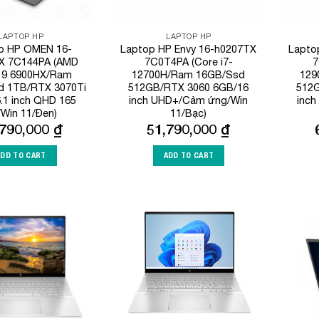
LAPTOP HP
LAPTOP HP
p HP OMEN 16-
Laptop HP Envy 16-h0207TX
Lapto
X 7C144PA (AMD
7C0T4PA (Core i7-
7
 9 6900HX/Ram
12700H/Ram 16GB/Ssd
129
d 1TB/RTX 3070Ti
512GB/RTX 3060 6GB/16
512
.1 inch QHD 165
inch UHD+/Cảm ứng/Win
inc
/Win 11/Đen)
11/Bạc)
,790,000
₫
51,790,000
₫
ADD TO CART
ADD TO CART
Add to
Add to
Wishlist
Wishlist