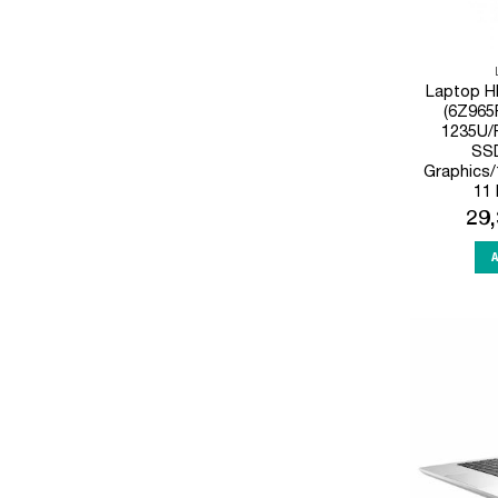
Laptop H
(6Z965P
1235U/
SSD
Graphics
11 
29