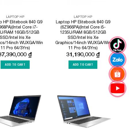
LAPTOP HP
LAPTOP HP
p HP Elitebook 840 G9
Laptop HP Elitebook 840 G9
968PA)(Intel Core i7-
(6Z966PA)(Intel Core i5-
5U/RAM 16GB/512GB
1235U/RAM 8GB/512GB
SSD/Intel Iris Xe
SSD/Intel Iris Xe
ics/14inch WUXGA/Win
Graphics/14inch WUXGA/Win
11 Pro 64/3Yrs)
11 Pro 64/3Yrs)
37,390,000
₫
31,190,000
₫
ADD TO CART
ADD TO CART
Add to
Add to
Wishlist
Wishlist