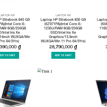
LAPTOP HP
LAPTOP HP
P Elitebook 840 G9
Laptop HP Elitebook 830 G9
Lapto
A)(Intel Core i5-
(6Z971PA)(Intel Core i5-
(634
RAM 8GB/256GB
1235U/RAM 8GB/256GB
116
/Intel Iris Xe
SSD/Intel Iris Xe
/14inch WUXGA/Win
Graphics/13.3inch
Graph
Pro 64/3Yrs)
WUXGA/Win 11 Pro 64/3Yrs)
,390,000
₫
28,790,000
₫
ADD TO CART
ADD TO CART
Add to
Add to
Wishlist
Wishlist