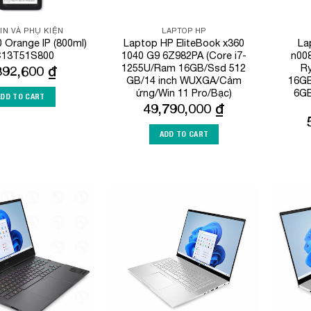
IN VÀ PHỤ KIỆN
LAPTOP HP
Orange IP (800ml)
Laptop HP EliteBook x360
La
C13T51S800
1040 G9 6Z982PA (Core i7-
n00
1255U/Ram 16GB/Ssd 512
R
392,600
₫
GB/14 inch WUXGA/Cảm
16GB
ứng/Win 11 Pro/Bạc)
6GB
ADD TO CART
49,790,000
₫
ADD TO CART
Add to
Add to
Wishlist
Wishlist