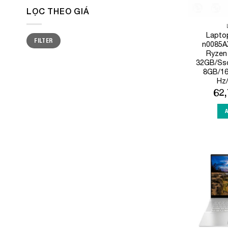
LỌC THEO GIÁ
Lapto
Min
Max
FILTER
price
price
n0085A
Ryzen
32GB/Ss
8GB/16
Hz
62