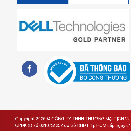
Copyright 2026 ©
CÔNG TY TNHH THƯƠNG MẠI DỊCH VỤ 
GPĐKKD số 0310731352 do Sở KHĐT Tp.HCM cấp ngày 01