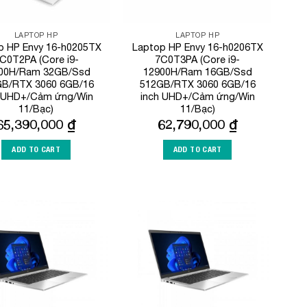
LAPTOP HP
LAPTOP HP
p HP Envy 16-h0205TX
Laptop HP Envy 16-h0206TX
C0T2PA (Core i9-
7C0T3PA (Core i9-
00H/Ram 32GB/Ssd
12900H/Ram 16GB/Ssd
GB/RTX 3060 6GB/16
512GB/RTX 3060 6GB/16
h UHD+/Cảm ứng/Win
inch UHD+/Cảm ứng/Win
11/Bạc)
11/Bạc)
65,390,000
₫
62,790,000
₫
ADD TO CART
ADD TO CART
Add to
Add to
Wishlist
Wishlist