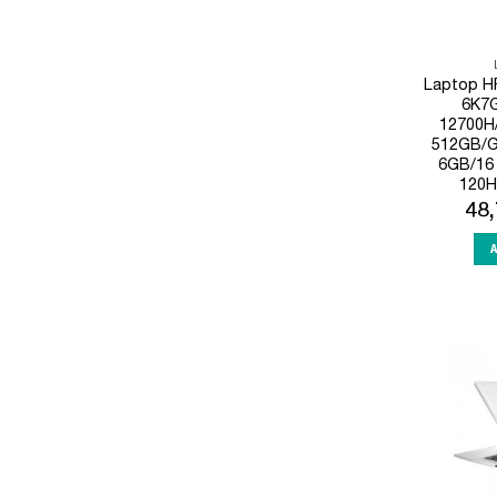
Laptop H
6K7G
12700H
512GB/G
6GB/16
120H
48