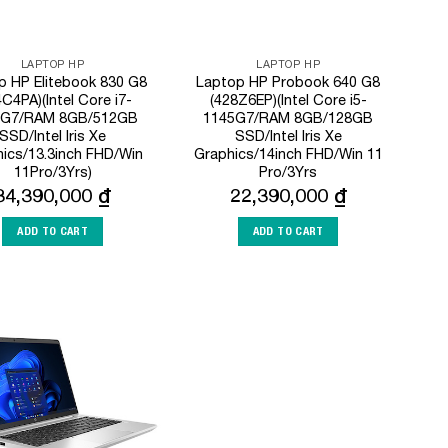
LAPTOP HP
LAPTOP HP
p HP Elitebook 830 G8
Laptop HP Probook 640 G8
C4PA)(Intel Core i7-
(428Z6EP)(Intel Core i5-
5G7/RAM 8GB/512GB
1145G7/RAM 8GB/128GB
SSD/Intel Iris Xe
SSD/Intel Iris Xe
ics/13.3inch FHD/Win
Graphics/14inch FHD/Win 11
11Pro/3Yrs)
Pro/3Yrs
34,390,000
₫
22,390,000
₫
ADD TO CART
ADD TO CART
Add to
Wishlist