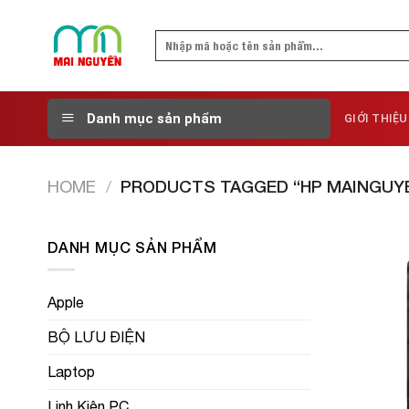
Skip
to
Search
content
for:
Danh mục sản phẩm
GIỚI THIỆU
HOME
/
PRODUCTS TAGGED “HP MAINGUY
DANH MỤC SẢN PHẨM
Apple
BỘ LƯU ĐIỆN
Laptop
Linh Kiện PC