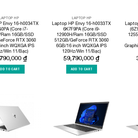
LAPTOP HP
LAPTOP HP
P Envy 16-h0034TX
Laptop HP Envy 16-h0033TX
Lapto
0PA (Core i7-
6K7F9PA (Core i9-
(6Z
/Ram 16GB/SSD
12900H/Ram 16GB/SSD
125
eForce RTX 3060
512GB/GeForce RTX 3060
 inch WQXGA IPS
6GB/16 inch WQXGA IPS
Graph
z/Win 11/Bạc)
120Hz/Win 11/Bạc)
,790,000
₫
59,790,000
₫
ADD TO CART
ADD TO CART
Add to
Add to
Wishlist
Wishlist