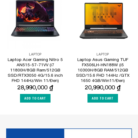
Add to
Add to
Wishlist
Wishlist
LAPTOP
LAPTOP
Laptop Acer Gaming Nitro 5
Laptop Asus Gaming TUF
AN515-57-71VV (i7
FX506LH-HN188W (i5
11800H/8GB Ram/512GB
10300H/8GB RAM/512GB
SSD/RTX3050 4G/15.6 inch
SSD/15.6 FHD 144Hz /GTX
FHD 144Hz/Win 11/Đen)
1650 4GB/Win11/Đen)
28,990,000
₫
20,990,000
₫
ADD TO CART
ADD TO CART