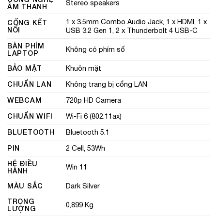
Stereo speakers
ÂM THANH
1 x 3.5mm Combo Audio Jack, 1 x HDMI, 1 x
CỔNG KẾT
NỐI
USB 3.2 Gen 1, 2 x Thunderbolt 4 USB-C
BÀN PHÍM
Không có phím số
LAPTOP
BẢO MẬT
Khuôn mặt
CHUẨN LAN
Không trang bị cổng LAN
WEBCAM
720p HD Camera
CHUẨN WIFI
Wi-Fi 6 (802.11ax)
BLUETOOTH
Bluetooth 5.1
PIN
2 Cell, 53Wh
HỆ ĐIỀU
Win 11
HÀNH
MÀU SẮC
Dark Silver
TRỌNG
0,899 Kg
LƯỢNG