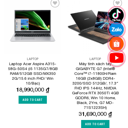
Add to
Add to
Wishlist
Wishlist
LAPTOP
LAPTOP
Laptop Acer Aspire A315-
Máy tính xách tay
58G-50S4 (i5 1135G7/8GB
GIGABYTE G7 (Intel®
RAM/512GB SSD/MX350
Core™ i7-11800H/Ram
2G/15.6 inch FHD/ Win
16GB (2x8GB) DDR4-
10/Bạc)
3200/SSD 512GB/, 17.3″
FHD IPS 144Hz, NVIDIA
18,990,000
₫
GeForce RTX 3050Ti 4GB
GDDR6, Win 10 Home,
ADD TO CART
Black, 2Yrs, G7 MD-
71S1223SH)
31,690,000
₫
ADD TO CART