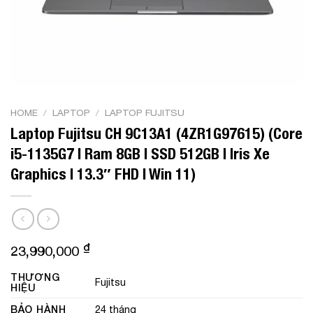
HOME
/
LAPTOP
/
LAPTOP FUJITSU
Laptop Fujitsu CH 9C13A1 (4ZR1G97615) (Core
i5-1135G7 | Ram 8GB | SSD 512GB | Iris Xe
Graphics | 13.3″ FHD | Win 11)
₫
23,990,000
THƯƠNG
Fujitsu
HIỆU
BẢO HÀNH
24 tháng