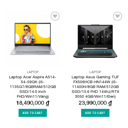
Add to
Add to
Wishlist
Wishlist
LAPTOP
LAPTOP
Laptop Acer Aspire A514-
Laptop Asus Gaming TUF
54-59QK (i5-
FX506HCB-HN144W (i5-
1135G7/8GBRAM/512GB
11400H/8GB RAM/512GB
SSD/14.0 inch
SSD/15.6 FHD 144hz/RTX
FHD/Win11/Vàng)
3050 4GB/Win11/Đen)
18,490,000
₫
23,990,000
₫
ADD TO CART
ADD TO CART