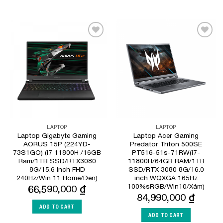
Add to
Add to
Wishlist
Wishlist
LAPTOP
LAPTOP
Laptop Gigabyte Gaming
Laptop Acer Gaming
AORUS 15P (224YD-
Predator Triton 500SE
73S1GO) (i7 11800H /16GB
PT516-51s-71RW(i7-
Ram/1TB SSD/RTX3080
11800H/64GB RAM/1TB
8G/15.6 inch FHD
SSD/RTX 3080 8G/16.0
240Hz/Win 11 Home/Đen)
inch WQXGA 165Hz
100%sRGB/Win10/Xám)
66,590,000
₫
84,990,000
₫
ADD TO CART
ADD TO CART