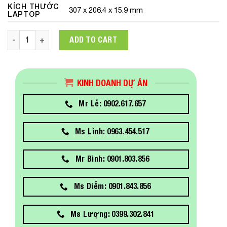
KÍCH THƯỚC
307 x 206.4 x 15.9 mm
LAPTOP
Laptop Fujitsu CH 9C13A1 (4ZR1G97615) (Core i5-1135G7 | Ram 
ADD TO CART
KINH DOANH DỰ ÁN
Mr Lễ: 0902.617.657
Ms Linh: 0963.454.517
Mr Bình: 0901.803.856
Ms Diễm: 0901.843.856
Ms Lượng: 0399.302.841