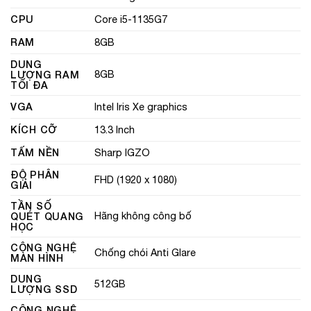
CPU
Core i5-1135G7
RAM
8GB
DUNG
8GB
LƯỢNG RAM
TỐI ĐA
VGA
Intel Iris Xe graphics
KÍCH CỠ
13.3 Inch
TẤM NỀN
Sharp IGZO
ĐỘ PHÂN
FHD (1920 x 1080)
GIẢI
TẦN SỐ
Hãng không công bố
QUÉT QUANG
HỌC
CÔNG NGHỆ
Chống chói Anti Glare
MÀN HÌNH
DUNG
512GB
LƯỢNG SSD
CÔNG NGHỆ