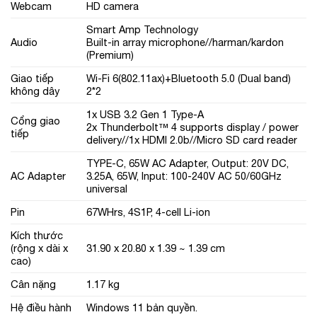
Webcam
HD camera
Smart Amp Technology
Audio
Built-in array microphone//harman/kardon
(Premium)
Giao tiếp
Wi-Fi 6(802.11ax)+Bluetooth 5.0 (Dual band)
không dây
2*2
1x USB 3.2 Gen 1 Type-A
Cổng giao
2x Thunderbolt™ 4 supports display / power
tiếp
delivery//1x HDMI 2.0b//Micro SD card reader
TYPE-C, 65W AC Adapter, Output: 20V DC,
AC Adapter
3.25A, 65W, Input: 100-240V AC 50/60GHz
universal
Pin
67WHrs, 4S1P, 4-cell Li-ion
Kích thước
(rộng x dài x
31.90 x 20.80 x 1.39 ~ 1.39 cm
cao)
Cân nặng
1.17 kg
Hệ điều hành
Windows 11 bản quyền.