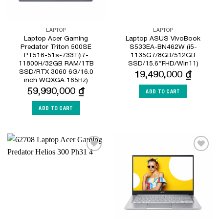
LAPTOP
LAPTOP
Laptop Acer Gaming
Laptop ASUS VivoBook
Predator Triton 500SE
S533EA-BN462W (i5-
PT516-51s-733T(i7-
1135G7/8GB/512GB
11800H/32GB RAM/1TB
SSD/15.6″FHD/Win11)
SSD/RTX 3060 6G/16.0
19,490,000
₫
inch WQXGA 165Hz)
59,990,000
₫
ADD TO CART
ADD TO CART
Add to
Add to
Wishlist
Wishlist