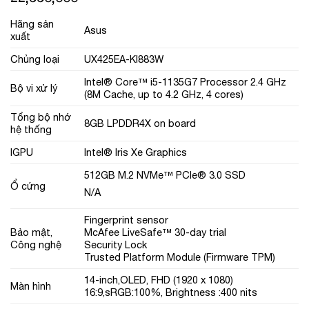
Hãng sản
Asus
xuất
Chủng loại
UX425EA-KI883W
Intel® Core™ i5-1135G7 Processor 2.4 GHz
Bộ vi xử lý
(8M Cache, up to 4.2 GHz, 4 cores)
Tổng bộ nhớ
8GB LPDDR4X on board
hệ thống
IGPU
Intel® Iris Xe Graphics
512GB M.2 NVMe™ PCIe® 3.0 SSD
Ổ cứng
N/A
Fingerprint sensor
Bảo mật,
McAfee LiveSafe™ 30-day trial
Công nghệ
Security Lock
Trusted Platform Module (Firmware TPM)
14-inch,OLED, FHD (1920 x 1080)
Màn hình
16:9,sRGB:100%, Brightness :400 nits