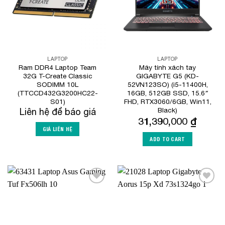
LAPTOP
LAPTOP
Ram DDR4 Laptop Team
Máy tính xách tay
32G T-Create Classic
GIGABYTE G5 (KD-
SODIMM 10L
52VN123SO) (i5-11400H,
(TTCCD432G3200HC22-
16GB, 512GB SSD, 15.6″
S01)
FHD, RTX3060/6GB, Win11,
Black)
Liên hệ để báo giá
31,390,000
₫
GIÁ LIÊN HỆ
ADD TO CART
Add to
Add to
Wishlist
Wishlist