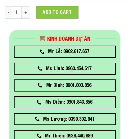
Laptop Asus ZenBook UX425EA-KI883W (i5-1135G7/8GB RAM/
ADD TO CART
KINH DOANH DỰ ÁN
Mr Lễ: 0902.617.657
Ms Linh: 0963.454.517
Mr Bình: 0901.803.856
Ms Diễm: 0901.843.856
Ms Lượng: 0399.302.841
Mr Thiện: 0938.440.889