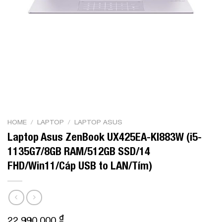
HOME
/
LAPTOP
/
LAPTOP ASUS
Laptop Asus ZenBook UX425EA-KI883W (i5-
1135G7/8GB RAM/512GB SSD/14
FHD/Win11/Cáp USB to LAN/Tím)
₫
22,990,000