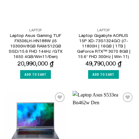
LAPTOP
LAPTOP
Laptop Asus Gaming TUF
Laptop Gigabyte AORUS
FX506LH-HN188W (i5
15P XD-73S1324GO (i7-
10300H/8GB RAM/512GB
11800H | 16GB | 1TB |
SSD/15.6 FHD 144Hz /GTX
GeForce RTX™ 3070 8GB |
1650 4GB/Win11/Đen)
15.6′ FHD 300Hz | Win 11)
20,990,000
₫
49,790,000
₫
ADD TO CART
ADD TO CART
Add to
Add to
Wishlist
Wishlist