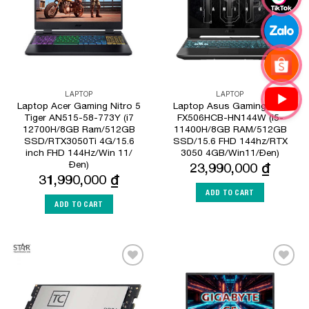
LAPTOP
LAPTOP
Laptop Acer Gaming Nitro 5
Laptop Asus Gaming TUF
Tiger AN515-58-773Y (i7
FX506HCB-HN144W (i5-
12700H/8GB Ram/512GB
11400H/8GB RAM/512GB
SSD/RTX3050Ti 4G/15.6
SSD/15.6 FHD 144hz/RTX
inch FHD 144Hz/Win 11/
3050 4GB/Win11/Đen)
Đen)
23,990,000
₫
31,990,000
₫
ADD TO CART
ADD TO CART
Add to
Add to
Wishlist
Wishlist