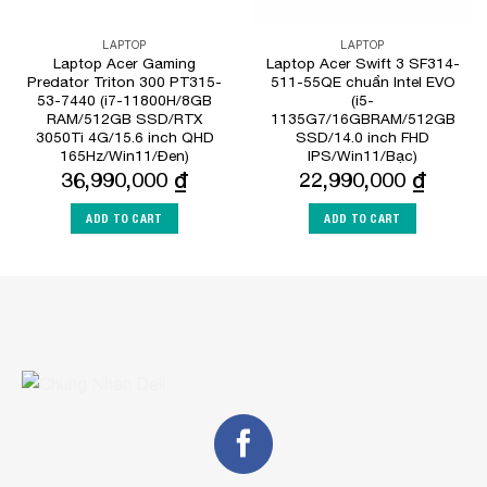
LAPTOP
LAPTOP
Laptop Acer Gaming
Laptop Acer Swift 3 SF314-
Predator Triton 300 PT315-
511-55QE chuẩn Intel EVO
53-7440 (i7-11800H/8GB
(i5-
RAM/512GB SSD/RTX
1135G7/16GBRAM/512GB
3050Ti 4G/15.6 inch QHD
SSD/14.0 inch FHD
165Hz/Win11/Đen)
IPS/Win11/Bạc)
36,990,000
₫
22,990,000
₫
ADD TO CART
ADD TO CART