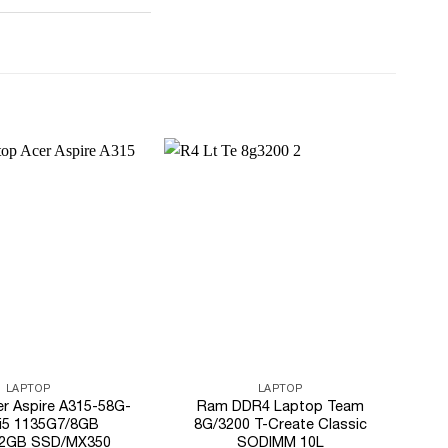
Add to
Add to
Wishlist
Wishlist
LAPTOP
LAPTOP
r Aspire A315-58G-
Ram DDR4 Laptop Team
(i5 1135G7/8GB
8G/3200 T-Create Classic
2GB SSD/MX350
SODIMM 10L