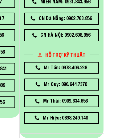
7
MIỀN NAM: 0931.843.956
17
CN Đà Nẵng: 0902.763.856
56
CN HÀ NỘI: 0902.608.956
856
HỖ TRỢ KỸ THUẬT
Mr Tấn: 0978.406.238
841
Mr Quy: 096.644.7370
889
Mr Thái: 0909.634.656
656
Mr Hiệu: 0898.249.140