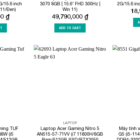
/15.6 inch
3070 8GB | 15.6′ FHD 300Hz |
2G/15.6 in
11/Đen)
Win 11)
18
00
₫
49,790,000
₫
A
RT
ADD TO CART
Add to
Add to
Wishlist
Wishlist
LAPTOP
ming TUF
Laptop Acer Gaming Nitro 5
Máy tính 
8W (i5
AN515-57-71VV (i7 11800H/8GB
G5 (i5-11
M/512GB
Ram/512GB SSD/RTX3050
DDR4-3200