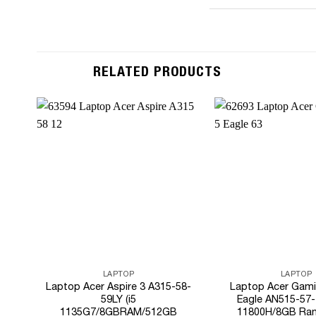
RELATED PRODUCTS
Add to
Wishlist
LAPTOP
LAPTOP
Laptop Acer Aspire 3 A315-58-
Laptop Acer Gami
59LY (i5
Eagle AN515-57-
1135G7/8GBRAM/512GB
11800H/8GB Ra