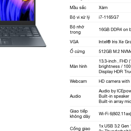
Mầu sắc
Xám
Bộ vi xử lý
i7-1165G7
Bộ nhớ
16GB DDR4 on 
trong
VGA
Intel® Iris Xe G
Ổ cứng
512GB M.2 NVM
13.3-inch , FHD 
Màn hình
brightness / 10
Display HDR Tru
Webcam
HD camera with 
Audio by ICEpo
Audio
Built-in speaker
Built-in array 
Giao tiếp
Wi-Fi 6(802.11ax
không dây
1x USB 3.2 Gen 
Cổng giao