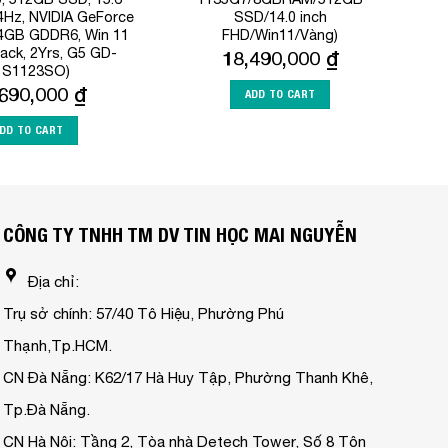
4Hz, NVIDIA GeForce
SSD/14.0 inch
4GB GDDR6, Win 11
FHD/Win11/Vàng)
ack, 2Yrs, G5 GD-
18,490,000
₫
1S1123SO)
,690,000
₫
ADD TO CART
DD TO CART
CÔNG TY TNHH TM DV TIN HỌC MAI NGUYỄN
Địa chỉ:
Trụ sở chính: 57/40 Tô Hiệu, Phường Phú
Thạnh,Tp.HCM.
CN Đà Nẵng: K62/17 Hà Huy Tập, Phường Thanh Khê,
Tp.Đà Nẵng.
CN Hà Nội: Tầng 2, Tòa nhà Detech Tower, Số 8 Tôn