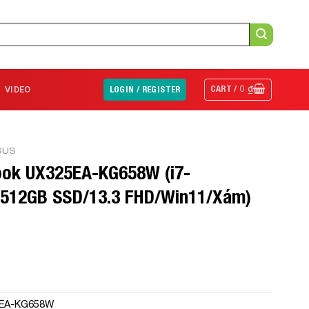
CART /
0
₫
VIDEO
LOGIN / REGISTER
SUS
ook UX325EA-KG658W (i7-
512GB SSD/13.3 FHD/Win11/Xám)
5EA-KG658W