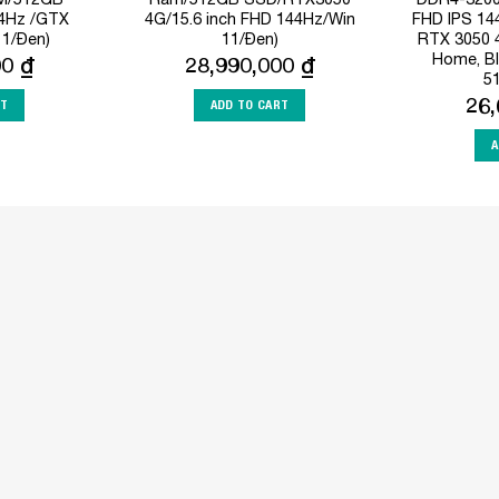
4Hz /GTX
4G/15.6 inch FHD 144Hz/Win
FHD IPS 14
1/Đen)
11/Đen)
RTX 3050 
Home, Bl
00
₫
28,990,000
₫
5
26
RT
ADD TO CART
A