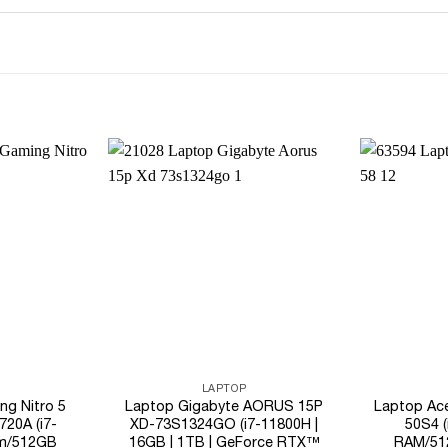
Add to
Add to
Wishlist
Wishlist
LAPTOP
ng Nitro 5
Laptop Gigabyte AORUS 15P
Laptop Ace
720A (i7-
XD-73S1324GO (i7-11800H |
50S4 
m/512GB
16GB | 1TB | GeForce RTX™
RAM/51