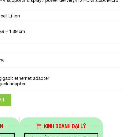
 4 supports display / power delivery//1x HDMI 2.0b//Micro
cell Li-ion
.39 ~ 1.39 cm
me
igabit ethernet adapter
jack adapter
A-KG658W (i7-1165G7/16GB RAM/512GB SSD/13.3 FHD/Win11/X
RT
ÁN
KINH DOANH ĐẠI LÝ