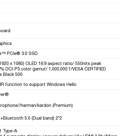
board
raphics
e™ PCIe® 3.0 SSD
(1920 x 1080) OLED 16:9 aspect ratio/ 550nits peak
0% DCI-P3 color gamut/ 1,000,000:1/VESA CERTIFIED
e Black 500
IR function to support Windows Hello
wer®
microphone//harman/kardon (Premium)
)+Bluetooth 5.0 (Dual band) 2*2
1 Type-A