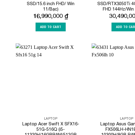
SSD/15.6 inch FHD/ Win
SSD/RTX3050Ti 4G
11/Bạc)
FHD 144Hz/Win 
16,990,000
₫
30,490,0
ADD TO CART
ADD TO CA
Add to
Wishlist
LAPTOP
LAPTOP
Laptop Acer Swift X SFX16-
Laptop Asus Ga
51G-516Q (i5-
FX506LH-HN18
11320H/16GBRAM/512GB
10300H/8GB RA