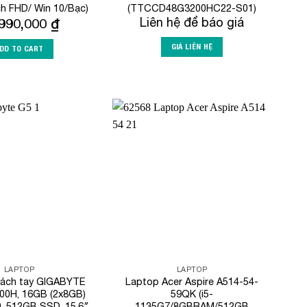
ch FHD/ Win 10/Bạc)
(TTCCD48G3200HC22-S01)
,990,000
₫
Liên hệ để báo giá
GIÁ LIÊN HỆ
DD TO CART
Add to
Add to
Wishlist
Wishlist
LAPTOP
LAPTOP
xách tay GIGABYTE
Laptop Acer Aspire A514-54-
400H, 16GB (2x8GB)
59QK (i5-
, 512GB SSD, 15.6″
1135G7/8GBRAM/512GB