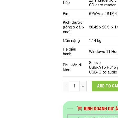
2x Thunderbolt™
tiếp
SD card reader
Pin
67WHrs, 4S1P, 4-
Kích thước
(rộng x dài x
30.42 x 20.3 x 1
cao)
Cân nặng
1.14 kg
Hệ điều
Windows 11 Ho
hành
Sleeve
Phụ kiện đi
USB-A to RJ45 g
kèm
USB-C to audio 
Laptop Asus ZenBook UX325E
ADD TO CA
KINH DOANH DỰ 