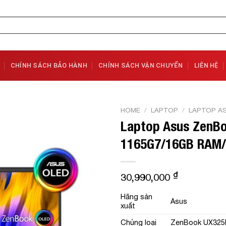
CHÍNH SÁCH BẢO HÀNH
CHÍNH SÁCH VẬN CHUYỂN
LIÊN HỆ
HOME
/
LAPTOP
/
LAPTOP A
Laptop Asus ZenB
Add to
1165G7/16GB RAM/
Wishlist
₫
30,990,000
Hãng sản
Asus
xuất
Chủng loại
ZenBook UX32