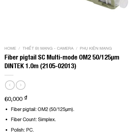
HOME
/
THIẾT BỊ MẠNG - CAMERA
/
PHỤ KIỆN MẠNG
Fiber pigtail SC Multi-mode OM2 50/125µm
DINTEK 1.0m (2105-02013)
₫
60,000
Fiber pigtail: OM2 (50/125µm).
Fiber Count: Simplex.
Polish: PC.