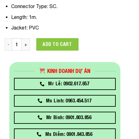
Connector Type: SC.
Length: 1m.
Jacket: PVC
Fiber pigtail SC Multi-mode OM2 50/125µm DINTEK 1.0m (2105
ADD TO CART
KINH DOANH DỰ ÁN
Mr Lễ: 0902.617.657
Ms Linh: 0963.454.517
Mr Bình: 0901.803.856
Ms Diễm: 0901.843.856