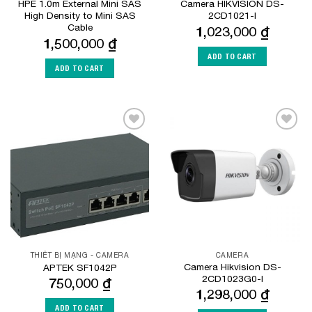
HPE 1.0m External Mini SAS
Camera HIKVISION DS-
High Density to Mini SAS
2CD1021-I
Cable
1,023,000
₫
1,500,000
₫
ADD TO CART
ADD TO CART
Add to
Add to
Wishlist
Wishlist
THIẾT BỊ MẠNG - CAMERA
CAMERA
Camera Hikvision DS-
APTEK SF1042P
2CD1023G0-I
750,000
₫
1,298,000
₫
ADD TO CART