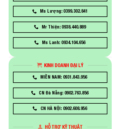
Ms Lượng: 0399.302.841
Mr Thiện: 0938.440.889
Ms Lanh: 0934.104.656
KINH DOANH ĐẠI LÝ
MIỀN NAM: 0931.843.956
CN Đà Nẵng: 0902.763.856
CN HÀ NỘI: 0902.608.956
HỖ TRỢ KỸ THUẬT