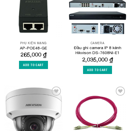
PHỤ KIỆN MẠNG
CAMERA
Đầu ghi camera IP 8 kênh
AP-POE48-GE
Hikvison DS-7608NI-E1
265,000
₫
2,035,000
₫
ADD TO CART
ADD TO CART
Add to
Add to
Wishlist
Wishlist