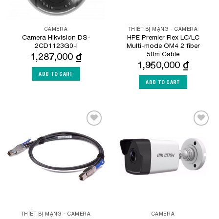
CAMERA
THIẾT BỊ MẠNG - CAMERA
Camera Hikvision DS-
HPE Premier Flex LC/LC
2CD1123G0-I
Multi-mode OM4 2 fiber
50m Cable
1,287,000
₫
1,950,000
₫
ADD TO CART
ADD TO CART
Add to
Add to
Wishlist
Wishlist
THIẾT BỊ MẠNG - CAMERA
CAMERA