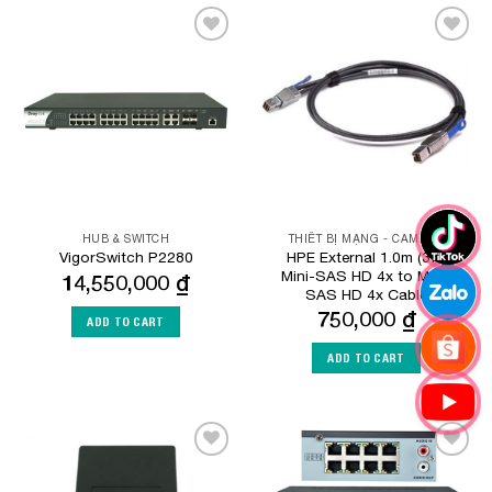
Add to
Add to
Wishlist
Wishlist
HUB & SWITCH
THIẾT BỊ MẠNG - CAMERA
HPE External 1.0m (3ft)
VigorSwitch P2280
Mini-SAS HD 4x to Mini-
14,550,000
₫
SAS HD 4x Cable
750,000
₫
ADD TO CART
ADD TO CART
Add to
Add to
Wishlist
Wishlist