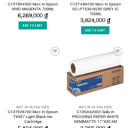
C13T804300 Mực In Epson
C13T44N700 Mực In Epson
VIVID MAGENTA 700ML
SC-P7530/9530 GREY IC
700ML
6,269,000
₫
3,824,000
₫
ADD TO CART
ADD TO CART
Add to
Add to
Wishlist
Wishlist
MỰC IN VÀ PHỤ KIỆN
MỰC IN VÀ PHỤ KIỆN
C13T636700 Mực In Epson
C13S042003 Giấy in
T6367 Light Black Ink
PROOFING PAPER WHITE
Cartridge
SEMIMATTE 17″X30.5M
5,104,000
₫
3,266,000
₫