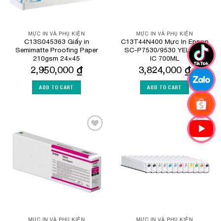
MỰC IN VÀ PHỤ KIỆN
MỰC IN VÀ PHỤ KIỆN
C13S045363 Giấy in
C13T44N400 Mực In Epson
Semimatte Proofing Paper
SC-P7530/9530 YELLOW
210gsm 24×45
IC 700ML
2,950,000
₫
3,824,000
₫
ADD TO CART
ADD TO CART
Add to
Add to
Wishlist
Wishlist
MỰC IN VÀ PHỤ KIỆN
MỰC IN VÀ PHỤ KIỆN