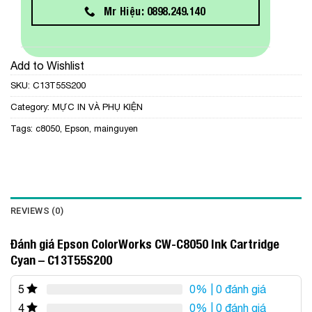
Mr Hiệu: 0898.249.140
Add to Wishlist
SKU:
C13T55S200
Category:
MỰC IN VÀ PHỤ KIỆN
Tags:
c8050
,
Epson
,
mainguyen
REVIEWS (0)
Đánh giá Epson ColorWorks CW-C8050 Ink Cartridge
Cyan – C13T55S200
0%
| 0 đánh giá
5
0%
| 0 đánh giá
4