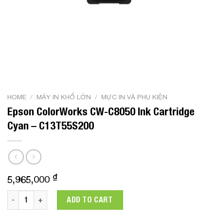
HOME
/
MÁY IN KHỔ LỚN
/
MỰC IN VÀ PHỤ KIỆN
Epson ColorWorks CW-C8050 Ink Cartridge
Cyan – C13T55S200
₫
5,965,000
Epson ColorWorks CW-C8050 Ink Cartridge Cyan - C13T55S20
ADD TO CART