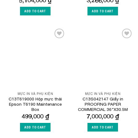
ADD TO CART
ADD TO CART
Add to
Add to
Wishlist
Wishlist
MỰC IN VÀ PHỤ KIỆN
MỰC IN VÀ PHỤ KIỆN
C13T619000 Hộp mực thải
C13S042147 Giấy in
Epson T6190 Maintenance
PROOFING PAPER
Box
COMMERCIAL 36″X30.5M
499,000
₫
7,000,000
₫
ADD TO CART
ADD TO CART