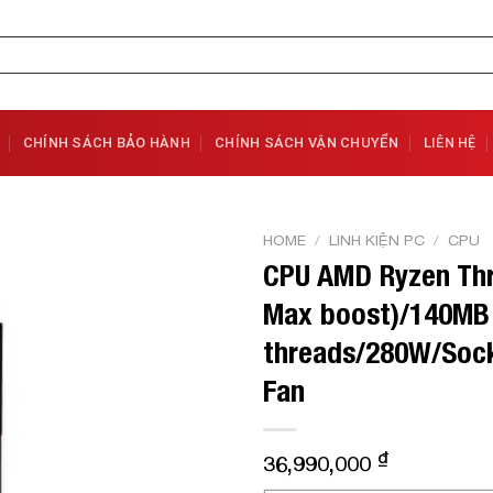
CHÍNH SÁCH BẢO HÀNH
CHÍNH SÁCH VẬN CHUYỂN
LIÊN HỆ
HOME
/
LINH KIỆN PC
/
CPU
CPU AMD Ryzen Thr
Add to
Max boost)/140MB 
Wishlist
threads/280W/Sock
Fan
₫
36,990,000