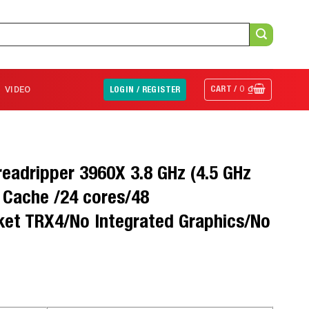
CART /
0
₫
VIDEO
LOGIN / REGISTER
eadripper 3960X 3.8 GHz (4.5 GHz
Cache /24 cores/48
et TRX4/No Integrated Graphics/No