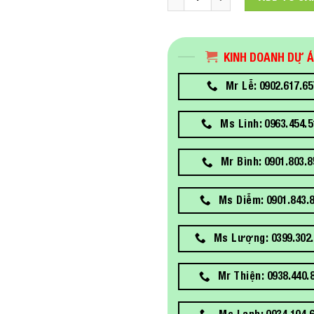
KINH DOANH DỰ 
Mr Lễ: 0902.617.65
Ms Linh: 0963.454.5
Mr Bình: 0901.803.8
Ms Diễm: 0901.843.
Ms Lượng: 0399.302.
Mr Thiện: 0938.440.
Ms Lanh: 0934.104.