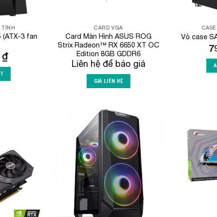
 TÍNH
CARD VGA
CASE
 (ATX-3 fan
Card Màn Hình ASUS ROG
Vỏ case SA
Strix Radeon™ RX 6650 XT OC
7
Edition 8GB GDDR6
0
₫
Liên hệ để báo giá
A
RT
GIÁ LIÊN HỆ
Add to
Add to
Wishlist
Wishlist