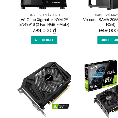
CASE - VỎ MÁY TÍNH
CASE - VỎ MÁY
Vỏ Case Xigmatek NYM 2F
Vỏ case SAMA 2055
EN48946 (2 Fan RGB – Matx)
RGB)
789,000
₫
949,00
ADD TO CART
ADD TO CA
Add to
Wishlist