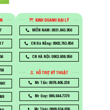
ÁN
KINH DOANH ĐẠI LÝ
7
MIỀN NAM: 0931.843.956
17
CN Đà Nẵng: 0902.763.856
56
CN HÀ NỘI: 0902.608.956
856
HỖ TRỢ KỸ THUẬT
Mr Tấn: 0978.406.238
841
Mr Quy: 096.644.7370
889
Mr Thái: 0909.634.656
656