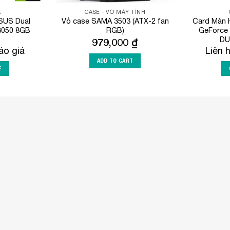
A
CASE - VỎ MÁY TÍNH
SUS Dual
Vỏ case SAMA 3503 (ATX-2 fan
Card Màn H
3050 8GB
RGB)
GeForce 
DU
979,000
₫
áo giá
Liên 
ADD TO CART
Ệ