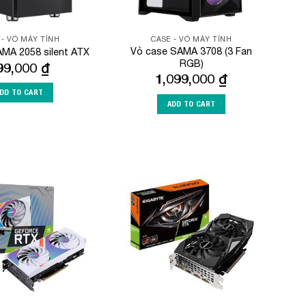
 - VỎ MÁY TÍNH
CASE - VỎ MÁY TÍNH
Vỏ case SAMA 3708 (3 Fan
MA 2058 silent ATX
RGB)
99,000
₫
1,099,000
₫
DD TO CART
ADD TO CART
Add to
Add to
Wishlist
Wishlist