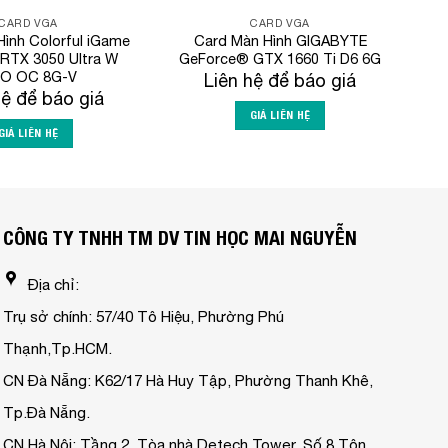
CARD VGA
CARD VGA
ình Colorful iGame
Card Màn Hình GIGABYTE
RTX 3050 Ultra W
GeForce® GTX 1660 Ti D6 6G
O OC 8G-V
Liên hệ để báo giá
hệ để báo giá
GIÁ LIÊN HỆ
GIÁ LIÊN HỆ
CÔNG TY TNHH TM DV TIN HỌC MAI NGUYỄN
Địa chỉ:
Trụ sở chính: 57/40 Tô Hiệu, Phường Phú
Thạnh,Tp.HCM.
CN Đà Nẵng: K62/17 Hà Huy Tập, Phường Thanh Khê,
Tp.Đà Nẵng.
CN Hà Nội: Tầng 2, Tòa nhà Detech Tower, Số 8 Tôn