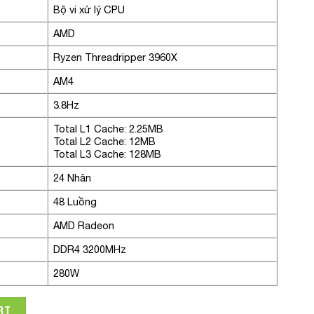
Bộ vi xử lý CPU
AMD
Ryzen Threadripper 3960X
AM4
3.8Hz
Total L1 Cache: 2.25MB
Total L2 Cache: 12MB
Total L3 Cache: 128MB
24 Nhân
48 Luồng
AMD Radeon
DDR4 3200MHz
280W
3960X 3.8 GHz (4.5 GHz Max boost)/140MB Cache /24 cores/48
RT