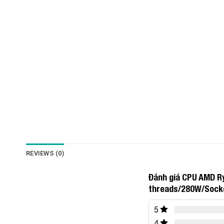
REVIEWS (0)
Đánh giá CPU AMD R
threads/280W/Socke
5
4